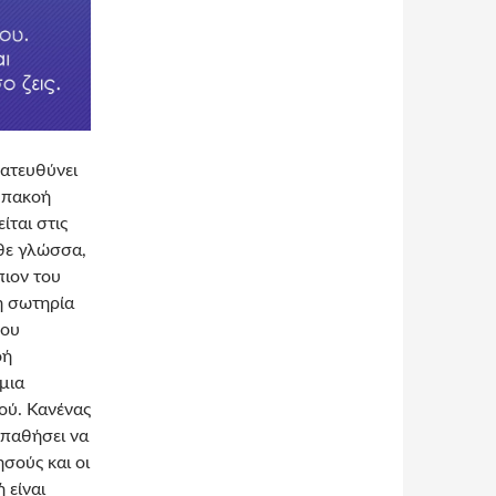
κατευθύνει
υπακοή
ίται στις
άθε γλώσσα,
πιον του
η σωτηρία
που
οή
 μια
σού. Κανένας
σπαθήσει να
σούς και οι
 είναι