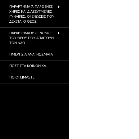
ΠΑΡΆΡΤΗΜΑ 7: ΠΑΡΘΈΝΕΣ,
ΧΉΡΕΣ ΚΑΙ ΔΙΑΖΕΥΓΜΈΝΕΣ
ΓΥΝΑΊΚΕΣ: ΟΙ ΕΝΏΣΕΙΣ ΠΟΥ
ΔΈΧΕΤΑΙ Ο ΘΕΌΣ
ΠΑΡΆΡΤΗΜΑ 8: ΟΙ ΝΌΜΟΙ
ΤΟΥ ΘΕΟΎ ΠΟΥ ΑΠΑΙΤΟΎΝ
ΤΟΝ ΝΑΌ
ΗΜΕΡΉΣΙΑ ΑΝΑΓΝΏΣΜΑΤΑ
ΠΟΣΤ ΣΤΑ ΚΟΙΝΩΝΙΚΆ
ΠΟΙΟΙ ΕΊΜΑΣΤΕ