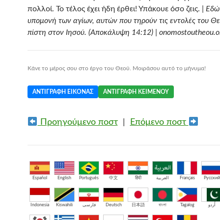
πολλοί. Το τέλος έχει ήδη έρθει! Υπάκουε όσο ζεις. |
Εδώ 
υπομονή των αγίων, αυτών που τηρούν τις εντολές του Θε
πίστη στον Ιησού. (Αποκάλυψη 14:12) | onomostoutheou.o
Κάνε το μέρος σου στο έργο του Θεού. Μοιράσου αυτό το μήνυμα!
ΑΝΤΙΓΡΑΦΉ ΕΙΚΌΝΑΣ
ΑΝΤΙΓΡΑΦΉ ΚΕΙΜΈΝΟΥ
Προηγούμενο ποστ
|
Επόμενο ποστ
Español
English
Português
中文
हिंदी
العربية
Français
Русский
Indonesia
Kiswahili
فارسی
Deutsch
日本語
বাংলা
Tagalog
اُردو