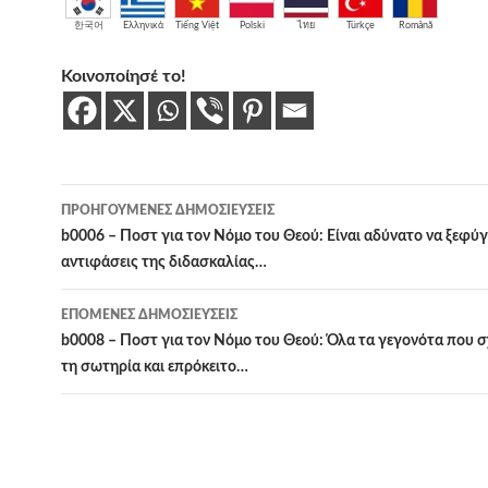
한국어
Ελληνικά
Tiếng Việt
Polski
ไทย
Türkçe
Română
Κοινοποίησέ το!
Πλοήγηση
ΠΡΟΗΓΟΎΜΕΝΕΣ ΔΗΜΟΣΙΕΎΣΕΙΣ
άρθρων
b0006 – Ποστ για τον Νόμο του Θεού: Είναι αδύνατο να ξεφύγε
αντιφάσεις της διδασκαλίας…
ΕΠΌΜΕΝΕΣ ΔΗΜΟΣΙΕΎΣΕΙΣ
b0008 – Ποστ για τον Νόμο του Θεού: Όλα τα γεγονότα που σχ
τη σωτηρία και επρόκειτο…