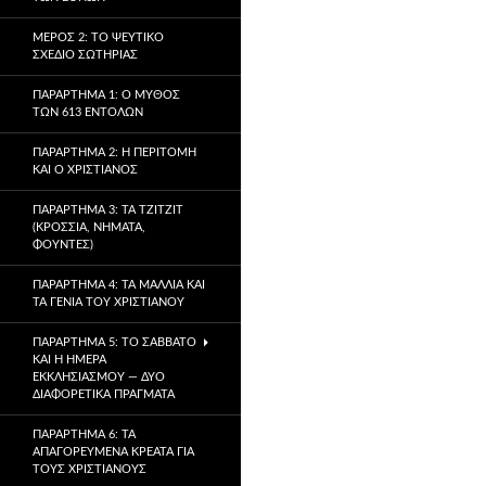
ΜΈΡΟΣ 2: ΤΟ ΨΕΎΤΙΚΟ
ΣΧΈΔΙΟ ΣΩΤΗΡΊΑΣ
ΠΑΡΆΡΤΗΜΑ 1: Ο ΜΎΘΟΣ
ΤΩΝ 613 ΕΝΤΟΛΏΝ
ΠΑΡΆΡΤΗΜΑ 2: Η ΠΕΡΙΤΟΜΉ
ΚΑΙ Ο ΧΡΙΣΤΙΑΝΌΣ
ΠΑΡΆΡΤΗΜΑ 3: ΤΑ TZITZIT
(ΚΡΌΣΣΙΑ, ΝΉΜΑΤΑ,
ΦΟΎΝΤΕΣ)
ΠΑΡΆΡΤΗΜΑ 4: ΤΑ ΜΑΛΛΙΆ ΚΑΙ
ΤΑ ΓΈΝΙΑ ΤΟΥ ΧΡΙΣΤΙΑΝΟΎ
ΠΑΡΆΡΤΗΜΑ 5: ΤΟ ΣΆΒΒΑΤΟ
ΚΑΙ Η ΗΜΈΡΑ
ΕΚΚΛΗΣΙΑΣΜΟΎ — ΔΎΟ
ΔΙΑΦΟΡΕΤΙΚΆ ΠΡΆΓΜΑΤΑ
ΠΑΡΆΡΤΗΜΑ 6: ΤΑ
ΑΠΑΓΟΡΕΥΜΈΝΑ ΚΡΈΑΤΑ ΓΙΑ
ΤΟΥΣ ΧΡΙΣΤΙΑΝΟΎΣ