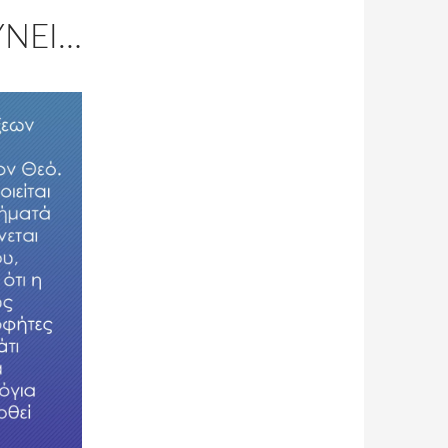
ΎΝΕΙ…