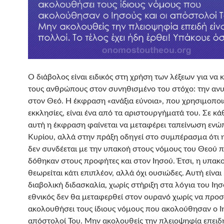
Ο διάβολος είναι ειδικός στη χρήση των λέξεων για να 
τους ανθρώπους στον συνηθισμένο του στόχο: την αν
στον Θεό. Η έκφραση «ανάξια εύνοια», που χρησιμοποιε
εκκλησίες, είναι ένα από τα αριστουργήματά του. Σε κ
αυτή η έκφραση φαίνεται να μεταφέρει ταπείνωση ενώ
Κυρίου, αλλά στην πράξη οδηγεί στο συμπέρασμα ότι 
δεν συνδέεται με την υπακοή στους νόμους του Θεού 
δόθηκαν στους προφήτες και στον Ιησού. Έτσι, η υπακ
θεωρείται κάτι επιπλέον, αλλά όχι ουσιώδες. Αυτή είναι
διαβολική διδασκαλία, χωρίς στήριξη στα λόγια του Ιη
εθνικός δεν θα μεταφερθεί στον ουρανό χωρίς να προ
ακολουθήσει τους ίδιους νόμους που ακολούθησαν ο Ιη
απόστολοί Του. Μην ακολουθείς την πλειοψηφία επειδή