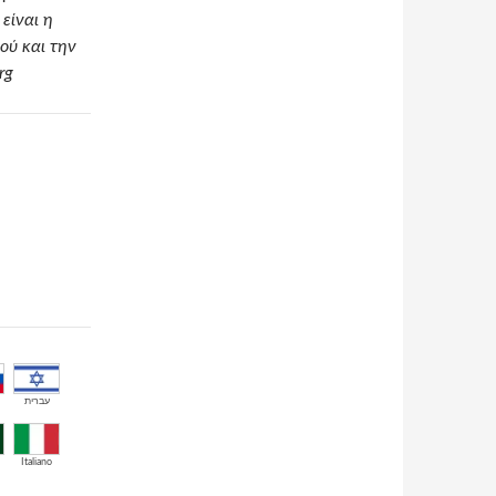
είναι η
ού και την
rg
עברית
Italiano