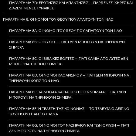
ΠΑΡΆΡΤΗΜΑ 7D: ΕΡΩΤΉΣΕΙΣ ΚΑΙ ΑΠΑΝΤΉΣΕΙΣ — ΠΑΡΘΈΝΕΣ, ΧΉΡΕΣ ΚΑΙ
ΔΙΑΖΕΥΓΜΈΝΕΣ ΓΥΝΑΊΚΕΣ
ΠΑΡΆΡΤΗΜΑ 8: ΟΙ ΝΌΜΟΙ ΤΟΥ ΘΕΟΎ ΠΟΥ ΑΠΑΙΤΟΎΝ ΤΟΝ ΝΑΌ
ΠΑΡΆΡΤΗΜΑ 8A: ΟΙ ΝΌΜΟΙ ΤΟΥ ΘΕΟΎ ΠΟΥ ΑΠΑΙΤΟΎΝ ΤΟΝ ΝΑΌ
ΠΑΡΆΡΤΗΜΑ 8B: ΟΙ ΘΥΣΊΕΣ — ΓΙΑΤΊ ΔΕΝ ΜΠΟΡΟΎΝ ΝΑ ΤΗΡΗΘΟΎΝ
ΣΉΜΕΡΑ
ΠΑΡΆΡΤΗΜΑ 8C: ΟΙ ΒΙΒΛΙΚΈΣ ΕΟΡΤΈΣ — ΓΙΑΤΊ ΚΑΜΊΑ ΑΠΌ ΑΥΤΈΣ ΔΕΝ
ΜΠΟΡΕΊ ΝΑ ΤΗΡΗΘΕΊ ΣΉΜΕΡΑ
ΠΑΡΆΡΤΗΜΑ 8D: ΟΙ ΝΌΜΟΙ ΚΑΘΑΡΙΣΜΟΎ — ΓΙΑΤΊ ΔΕΝ ΜΠΟΡΟΎΝ ΝΑ
ΤΗΡΗΘΟΎΝ ΧΩΡΊΣ ΤΟΝ ΝΑΌ
ΠΑΡΆΡΤΗΜΑ 8E: ΤΑ ΔΈΚΑΤΑ ΚΑΙ ΤΑ ΠΡΩΤΟΓΕΝΝΉΜΑΤΑ — ΓΙΑΤΊ ΔΕΝ
ΜΠΟΡΟΎΝ ΝΑ ΤΗΡΗΘΟΎΝ ΣΉΜΕΡΑ
ΠΑΡΆΡΤΗΜΑ 8F: Η ΤΕΛΕΤΉ ΤΗΣ ΚΟΙΝΩΝΊΑΣ — ΤΟ ΤΕΛΕΥΤΑΊΟ ΔΕΊΠΝΟ
ΤΟΥ ΙΗΣΟΎ ΉΤΑΝ ΤΟ ΠΆΣΧΑ
ΠΑΡΆΡΤΗΜΑ 8G: ΟΙ ΝΌΜΟΙ ΤΟΥ ΝΑΖΗΡΑΊΟΥ ΚΑΙ ΤΩΝ ΌΡΚΩΝ — ΓΙΑΤΊ
ΔΕΝ ΜΠΟΡΟΎΝ ΝΑ ΤΗΡΗΘΟΎΝ ΣΉΜΕΡΑ