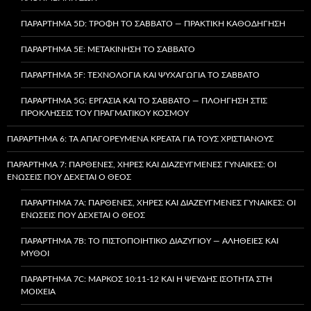
ΠΑΡΆΡΤΗΜΑ 5D: ΤΡΟΦΉ ΤΟ ΣΆΒΒΑΤΟ — ΠΡΑΚΤΙΚΉ ΚΑΘΟΔΉΓΗΣΗ
ΠΑΡΆΡΤΗΜΑ 5E: ΜΕΤΑΚΊΝΗΣΗ ΤΟ ΣΆΒΒΑΤΟ
ΠΑΡΆΡΤΗΜΑ 5F: ΤΕΧΝΟΛΟΓΊΑ ΚΑΙ ΨΥΧΑΓΩΓΊΑ ΤΟ ΣΆΒΒΑΤΟ
ΠΑΡΆΡΤΗΜΑ 5G: ΕΡΓΑΣΊΑ ΚΑΙ ΤΟ ΣΆΒΒΑΤΟ — ΠΛΟΉΓΗΣΗ ΣΤΙΣ
ΠΡΟΚΛΉΣΕΙΣ ΤΟΥ ΠΡΑΓΜΑΤΙΚΟΎ ΚΌΣΜΟΥ
ΠΑΡΆΡΤΗΜΑ 6: ΤΑ ΑΠΑΓΟΡΕΥΜΈΝΑ ΚΡΈΑΤΑ ΓΙΑ ΤΟΥΣ ΧΡΙΣΤΙΑΝΟΎΣ
ΠΑΡΆΡΤΗΜΑ 7: ΠΑΡΘΈΝΕΣ, ΧΉΡΕΣ ΚΑΙ ΔΙΑΖΕΥΓΜΈΝΕΣ ΓΥΝΑΊΚΕΣ: ΟΙ
ΕΝΏΣΕΙΣ ΠΟΥ ΔΈΧΕΤΑΙ Ο ΘΕΌΣ
ΠΑΡΆΡΤΗΜΑ 7A: ΠΑΡΘΈΝΕΣ, ΧΉΡΕΣ ΚΑΙ ΔΙΑΖΕΥΓΜΈΝΕΣ ΓΥΝΑΊΚΕΣ: ΟΙ
ΕΝΏΣΕΙΣ ΠΟΥ ΔΈΧΕΤΑΙ Ο ΘΕΌΣ
ΠΑΡΆΡΤΗΜΑ 7B: ΤΟ ΠΙΣΤΟΠΟΙΗΤΙΚΌ ΔΙΑΖΥΓΊΟΥ — ΑΛΉΘΕΙΕΣ ΚΑΙ
ΜΎΘΟΙ
ΠΑΡΆΡΤΗΜΑ 7C: ΜΆΡΚΟΣ 10:11-12 ΚΑΙ Η ΨΕΥΔΉΣ ΙΣΌΤΗΤΑ ΣΤΗ
ΜΟΙΧΕΊΑ