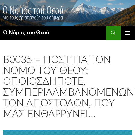
Μετάβαση
σε
περιεχόμενο
Αναζήτηση
Ο Νόμος του Θεού
ΚΎΡΙΟ
ΜΕΝΟΎ
B0035 – ΠΟΣΤ ΓΙΑ ΤΟΝ
ΝΌΜΟ ΤΟΥ ΘΕΟΎ:
ΟΠΟΙΟΣΔΉΠΟΤΕ,
ΣΥΜΠΕΡΙΛΑΜΒΑΝΟΜΈΝΩΝ
ΤΩΝ ΑΠΟΣΤΌΛΩΝ, ΠΟΥ
ΜΑΣ ΕΝΘΑΡΡΎΝΕΙ…