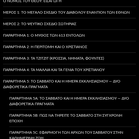
Ο ΝΌΜΟΣ ΤΟΥ ΘΕΟΎ: ΕΙΣΑΓΩΓΉ
ΜΈΡΟΣ 1: ΤΟ ΜΕΓΆΛΟ ΣΧΈΔΙΟ ΤΟΥ ΔΙΑΒΌΛΟΥ ΕΝΑΝΤΊΟΝ ΤΩΝ ΕΘΝΏΝ
ΜΈΡΟΣ 2: ΤΟ ΨΕΎΤΙΚΟ ΣΧΈΔΙΟ ΣΩΤΗΡΊΑΣ
ΠΑΡΆΡΤΗΜΑ 1: Ο ΜΎΘΟΣ ΤΩΝ 613 ΕΝΤΟΛΏΝ
ΠΑΡΆΡΤΗΜΑ 2: Η ΠΕΡΙΤΟΜΉ ΚΑΙ Ο ΧΡΙΣΤΙΑΝΌΣ
ΠΑΡΆΡΤΗΜΑ 3: ΤΑ TZITZIT (ΚΡΌΣΣΙΑ, ΝΉΜΑΤΑ, ΦΟΎΝΤΕΣ)
ΠΑΡΆΡΤΗΜΑ 4: ΤΑ ΜΑΛΛΙΆ ΚΑΙ ΤΑ ΓΈΝΙΑ ΤΟΥ ΧΡΙΣΤΙΑΝΟΎ
ΠΑΡΆΡΤΗΜΑ 5: ΤΟ ΣΆΒΒΑΤΟ ΚΑΙ Η ΗΜΈΡΑ ΕΚΚΛΗΣΙΑΣΜΟΎ — ΔΎΟ
ΔΙΑΦΟΡΕΤΙΚΆ ΠΡΆΓΜΑΤΑ
ΠΑΡΆΡΤΗΜΑ 5A: ΤΟ ΣΆΒΒΑΤΟ ΚΑΙ Η ΗΜΈΡΑ ΕΚΚΛΗΣΙΑΣΜΟΎ — ΔΎΟ
ΔΙΑΦΟΡΕΤΙΚΆ ΠΡΆΓΜΑΤΑ
ΠΑΡΆΡΤΗΜΑ 5B: ΠΏΣ ΝΑ ΤΗΡΕΊΤΕ ΤΟ ΣΆΒΒΑΤΟ ΣΤΗ ΣΎΓΧΡΟΝΗ
ΕΠΟΧΉ
ΠΑΡΆΡΤΗΜΑ 5C: ΕΦΑΡΜΟΓΉ ΤΩΝ ΑΡΧΏΝ ΤΟΥ ΣΑΒΒΆΤΟΥ ΣΤΗΝ
ΚΑΘΗΜΕΡΙΝΉ ΖΩΉ