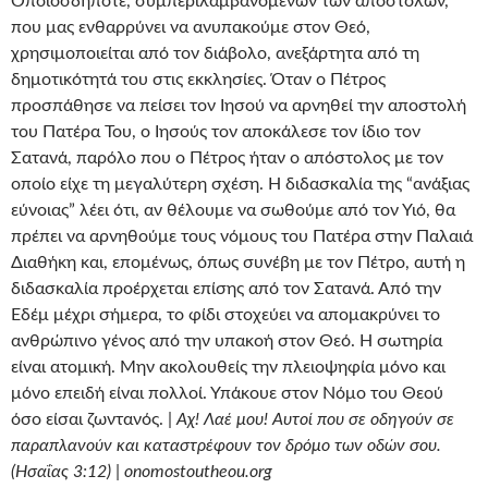
Οποιοσδήποτε, συμπεριλαμβανομένων των αποστόλων,
που μας ενθαρρύνει να ανυπακούμε στον Θεό,
χρησιμοποιείται από τον διάβολο, ανεξάρτητα από τη
δημοτικότητά του στις εκκλησίες. Όταν ο Πέτρος
προσπάθησε να πείσει τον Ιησού να αρνηθεί την αποστολή
του Πατέρα Του, ο Ιησούς τον αποκάλεσε τον ίδιο τον
Σατανά, παρόλο που ο Πέτρος ήταν ο απόστολος με τον
οποίο είχε τη μεγαλύτερη σχέση. Η διδασκαλία της “ανάξιας
εύνοιας” λέει ότι, αν θέλουμε να σωθούμε από τον Υιό, θα
πρέπει να αρνηθούμε τους νόμους του Πατέρα στην Παλαιά
Διαθήκη και, επομένως, όπως συνέβη με τον Πέτρο, αυτή η
διδασκαλία προέρχεται επίσης από τον Σατανά. Από την
Εδέμ μέχρι σήμερα, το φίδι στοχεύει να απομακρύνει το
ανθρώπινο γένος από την υπακοή στον Θεό. Η σωτηρία
είναι ατομική. Μην ακολουθείς την πλειοψηφία μόνο και
μόνο επειδή είναι πολλοί. Υπάκουε στον Νόμο του Θεού
όσο είσαι ζωντανός. |
Αχ! Λαέ μου! Αυτοί που σε οδηγούν σε
παραπλανούν και καταστρέφουν τον δρόμο των οδών σου.
(Ησαΐας 3:12) | onomostoutheou.org