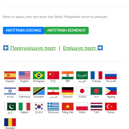
Κάνε το μέρος σου στο έργο του Θεού. Μοιράσου αυτό το μήνυμα!
ΑΝΤΙΓΡΑΦΉ ΕΙΚΌΝΑΣ
ΑΝΤΙΓΡΑΦΉ ΚΕΙΜΈΝΟΥ
Προηγούμενο ποστ
|
Επόμενο ποστ
Español
English
Português
中文
हिंदी
العربية
Français
Русский
עברית
Indonesia
Kiswahili
فارسی
Deutsch
日本語
বাংলা
Tagalog
اُردو
Italiano
한국어
Ελληνικά
Tiếng Việt
Polski
ไทย
Türkçe
Română