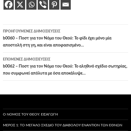
Πλοήγηση
ΠΡΟΗΓΟΎΜΕΝΕΣ ΔΗΜΟΣΙΕΎΣΕΙΣ
άρθρων
b0060 – Ποστ για τον Νόμο του Θεού: Το φίδι έχει μόνο μία
αποστολή στη γη, και είναι αποφασισμένο…
ΕΠΌΜΕΝΕΣ ΔΗΜΟΣΙΕΎΣΕΙΣ
b0062 – Ποστ για τον Νόμο του Θεού: Το αληθινό σχέδιο σωτηρίας,
που συμφωνεί απόλυτα με όσα αποκάλυψε…
Ο ΝΌΜΟΣ ΤΟΥ ΘΕΟΎ: ΕΙΣΑΓΩΓΉ
ΜΈΡΟΣ 1: ΤΟ ΜΕΓΆΛΟ ΣΧΈΔΙΟ ΤΟΥ ΔΙΑΒΌΛΟΥ ΕΝΑΝΤΊΟΝ ΤΩΝ ΕΘΝΏΝ