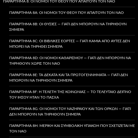
ΠΑΡΆΡΤΗΜΑ 8: ΟΙ ΝΌΜΟΙ ΤΟΥ ΘΕΟΎ ΠΟΥ ΑΠΑΙΤΟΎΝ ΤΟΝ ΝΑΌ
ΠΑΡΆΡΤΗΜΑ 8A: ΟΙ ΝΌΜΟΙ ΤΟΥ ΘΕΟΎ ΠΟΥ ΑΠΑΙΤΟΎΝ ΤΟΝ ΝΑΌ
ΠΑΡΆΡΤΗΜΑ 8B: ΟΙ ΘΥΣΊΕΣ — ΓΙΑΤΊ ΔΕΝ ΜΠΟΡΟΎΝ ΝΑ ΤΗΡΗΘΟΎΝ
ΣΉΜΕΡΑ
ΠΑΡΆΡΤΗΜΑ 8C: ΟΙ ΒΙΒΛΙΚΈΣ ΕΟΡΤΈΣ — ΓΙΑΤΊ ΚΑΜΊΑ ΑΠΌ ΑΥΤΈΣ ΔΕΝ
ΜΠΟΡΕΊ ΝΑ ΤΗΡΗΘΕΊ ΣΉΜΕΡΑ
ΠΑΡΆΡΤΗΜΑ 8D: ΟΙ ΝΌΜΟΙ ΚΑΘΑΡΙΣΜΟΎ — ΓΙΑΤΊ ΔΕΝ ΜΠΟΡΟΎΝ ΝΑ
ΤΗΡΗΘΟΎΝ ΧΩΡΊΣ ΤΟΝ ΝΑΌ
ΠΑΡΆΡΤΗΜΑ 8E: ΤΑ ΔΈΚΑΤΑ ΚΑΙ ΤΑ ΠΡΩΤΟΓΕΝΝΉΜΑΤΑ — ΓΙΑΤΊ ΔΕΝ
ΜΠΟΡΟΎΝ ΝΑ ΤΗΡΗΘΟΎΝ ΣΉΜΕΡΑ
ΠΑΡΆΡΤΗΜΑ 8F: Η ΤΕΛΕΤΉ ΤΗΣ ΚΟΙΝΩΝΊΑΣ — ΤΟ ΤΕΛΕΥΤΑΊΟ ΔΕΊΠΝΟ
ΤΟΥ ΙΗΣΟΎ ΉΤΑΝ ΤΟ ΠΆΣΧΑ
ΠΑΡΆΡΤΗΜΑ 8G: ΟΙ ΝΌΜΟΙ ΤΟΥ ΝΑΖΗΡΑΊΟΥ ΚΑΙ ΤΩΝ ΌΡΚΩΝ — ΓΙΑΤΊ
ΔΕΝ ΜΠΟΡΟΎΝ ΝΑ ΤΗΡΗΘΟΎΝ ΣΉΜΕΡΑ
ΠΑΡΆΡΤΗΜΑ 8H: ΜΕΡΙΚΉ ΚΑΙ ΣΥΜΒΟΛΙΚΉ ΥΠΑΚΟΉ ΠΟΥ ΣΧΕΤΊΖΕΤΑΙ ΜΕ
ΤΟΝ ΝΑΌ