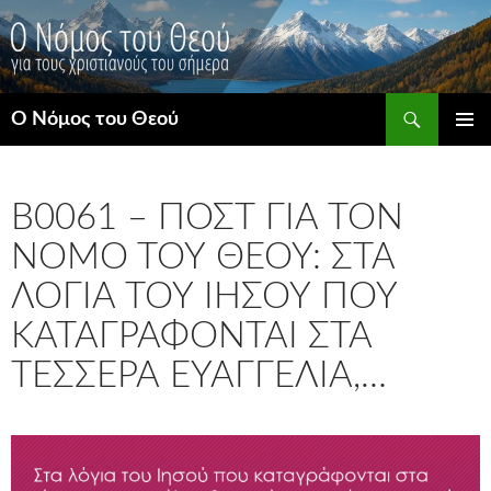
Μετάβαση
σε
περιεχόμενο
Αναζήτηση
Ο Νόμος του Θεού
ΚΎΡΙΟ
ΜΕΝΟΎ
B0061 – ΠΟΣΤ ΓΙΑ ΤΟΝ
ΝΌΜΟ ΤΟΥ ΘΕΟΎ: ΣΤΑ
ΛΌΓΙΑ ΤΟΥ ΙΗΣΟΎ ΠΟΥ
ΚΑΤΑΓΡΆΦΟΝΤΑΙ ΣΤΑ
ΤΈΣΣΕΡΑ ΕΥΑΓΓΈΛΙΑ,…