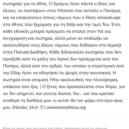
σωτηρίας για τα έθνη. Ο δρόμος ήταν πάντα ο ίδιος για
όλους: να πιστέψουν στον Μεσσία που έστειλε ο Πατέρας
και να υπακούσουν στους νόμους που ο Θεός αποκάλυψε
στο έθνος που ξεχώρισε για τη δόξα και την τιμή Του. Έτσι,
κάθε εθνικός μπορεί πράγματι να σταλεί στον Υιό για
συγχώρεση και σωτηρία, αλλά μόνο αν επιδιώξει να
ακολουθήσει τους ίδιους νόμους που δόθηκαν στο Ισραήλ
στην Παλαιά Διαθήκη. Κάθε διδασκαλία σωτηρίας που δεν
προήλθε από τα χείλη του Ιησού δεν προέρχεται από τον
Πατέρα, αλλά από τον εχθρό, του οποίου η στρατηγική από
την Εδέμ ήταν να οδηγήσει τις ψυχές στην ανυπακοή. Η
σωτηρία είναι ατομική. Μην ακολουθείς την πλειοψηφία,
υπάκουε όσο ζεις. |
Ο ξένος που προσκολλάται στον Κύριο, για
να Τον υπηρετεί, και γίνεται δούλος Του… και που κρατάει
σταθερά τη διαθήκη μου, κι αυτόν θα τον φέρω στο άγιο όρος
μου. (Ησαΐας 56:6-7) | onomostoutheou.org
Κάνε το μέρος σου στο έργο του Θεού. Μοιράσου αυτό το μήνυμα!