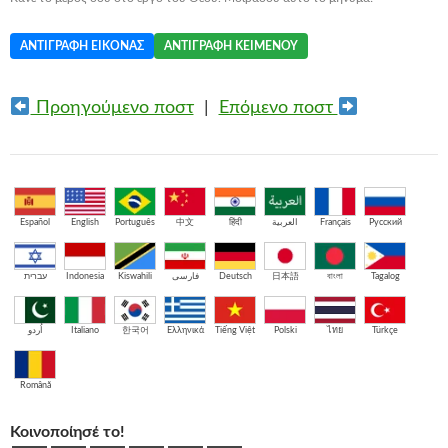
ΑΝΤΙΓΡΑΦΉ ΕΙΚΌΝΑΣ
ΑΝΤΙΓΡΑΦΉ ΚΕΙΜΈΝΟΥ
Προηγούμενο ποστ
|
Επόμενο ποστ
Español
English
Português
中文
हिंदी
العربية
Français
Русский
עברית
Indonesia
Kiswahili
فارسی
Deutsch
日本語
বাংলা
Tagalog
اُردو
Italiano
한국어
Ελληνικά
Tiếng Việt
Polski
ไทย
Türkçe
Română
Κοινοποίησέ το!