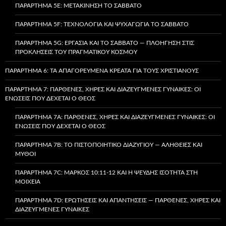
ΠΑΡΆΡΤΗΜΑ 5E: ΜΕΤΑΚΊΝΗΣΗ ΤΟ ΣΆΒΒΑΤΟ
ΠΑΡΆΡΤΗΜΑ 5F: ΤΕΧΝΟΛΟΓΊΑ ΚΑΙ ΨΥΧΑΓΩΓΊΑ ΤΟ ΣΆΒΒΑΤΟ
ΠΑΡΆΡΤΗΜΑ 5G: ΕΡΓΑΣΊΑ ΚΑΙ ΤΟ ΣΆΒΒΑΤΟ — ΠΛΟΉΓΗΣΗ ΣΤΙΣ
ΠΡΟΚΛΉΣΕΙΣ ΤΟΥ ΠΡΑΓΜΑΤΙΚΟΎ ΚΌΣΜΟΥ
ΠΑΡΆΡΤΗΜΑ 6: ΤΑ ΑΠΑΓΟΡΕΥΜΈΝΑ ΚΡΈΑΤΑ ΓΙΑ ΤΟΥΣ ΧΡΙΣΤΙΑΝΟΎΣ
ΠΑΡΆΡΤΗΜΑ 7: ΠΑΡΘΈΝΕΣ, ΧΉΡΕΣ ΚΑΙ ΔΙΑΖΕΥΓΜΈΝΕΣ ΓΥΝΑΊΚΕΣ: ΟΙ
ΕΝΏΣΕΙΣ ΠΟΥ ΔΈΧΕΤΑΙ Ο ΘΕΌΣ
ΠΑΡΆΡΤΗΜΑ 7A: ΠΑΡΘΈΝΕΣ, ΧΉΡΕΣ ΚΑΙ ΔΙΑΖΕΥΓΜΈΝΕΣ ΓΥΝΑΊΚΕΣ: ΟΙ
ΕΝΏΣΕΙΣ ΠΟΥ ΔΈΧΕΤΑΙ Ο ΘΕΌΣ
ΠΑΡΆΡΤΗΜΑ 7B: ΤΟ ΠΙΣΤΟΠΟΙΗΤΙΚΌ ΔΙΑΖΥΓΊΟΥ — ΑΛΉΘΕΙΕΣ ΚΑΙ
ΜΎΘΟΙ
ΠΑΡΆΡΤΗΜΑ 7C: ΜΆΡΚΟΣ 10:11-12 ΚΑΙ Η ΨΕΥΔΉΣ ΙΣΌΤΗΤΑ ΣΤΗ
ΜΟΙΧΕΊΑ
ΠΑΡΆΡΤΗΜΑ 7D: ΕΡΩΤΉΣΕΙΣ ΚΑΙ ΑΠΑΝΤΉΣΕΙΣ — ΠΑΡΘΈΝΕΣ, ΧΉΡΕΣ ΚΑΙ
ΔΙΑΖΕΥΓΜΈΝΕΣ ΓΥΝΑΊΚΕΣ