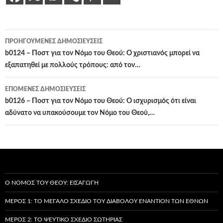
Πλοήγηση
ΠΡΟΗΓΟΎΜΕΝΕΣ ΔΗΜΟΣΙΕΎΣΕΙΣ
άρθρων
b0124 – Ποστ για τον Νόμο του Θεού: Ο χριστιανός μπορεί να
εξαπατηθεί με πολλούς τρόπους: από τον…
ΕΠΌΜΕΝΕΣ ΔΗΜΟΣΙΕΎΣΕΙΣ
b0126 – Ποστ για τον Νόμο του Θεού: Ο ισχυρισμός ότι είναι
αδύνατο να υπακούσουμε τον Νόμο του Θεού,…
Ο ΝΌΜΟΣ ΤΟΥ ΘΕΟΎ: ΕΙΣΑΓΩΓΉ
ΜΈΡΟΣ 1: ΤΟ ΜΕΓΆΛΟ ΣΧΈΔΙΟ ΤΟΥ ΔΙΑΒΌΛΟΥ ΕΝΑΝΤΊΟΝ ΤΩΝ ΕΘΝΏΝ
ΜΈΡΟΣ 2: ΤΟ ΨΕΎΤΙΚΟ ΣΧΈΔΙΟ ΣΩΤΗΡΊΑΣ