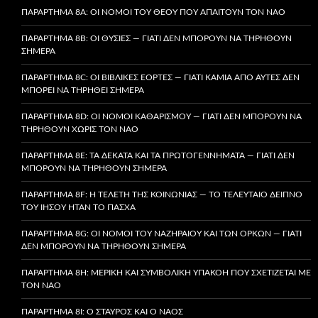
ΠΑΡΆΡΤΗΜΑ 8A: ΟΙ ΝΌΜΟΙ ΤΟΥ ΘΕΟΎ ΠΟΥ ΑΠΑΙΤΟΎΝ ΤΟΝ ΝΑΌ
ΠΑΡΆΡΤΗΜΑ 8B: ΟΙ ΘΥΣΊΕΣ — ΓΙΑΤΊ ΔΕΝ ΜΠΟΡΟΎΝ ΝΑ ΤΗΡΗΘΟΎΝ
ΣΉΜΕΡΑ
ΠΑΡΆΡΤΗΜΑ 8C: ΟΙ ΒΙΒΛΙΚΈΣ ΕΟΡΤΈΣ — ΓΙΑΤΊ ΚΑΜΊΑ ΑΠΌ ΑΥΤΈΣ ΔΕΝ
ΜΠΟΡΕΊ ΝΑ ΤΗΡΗΘΕΊ ΣΉΜΕΡΑ
ΠΑΡΆΡΤΗΜΑ 8D: ΟΙ ΝΌΜΟΙ ΚΑΘΑΡΙΣΜΟΎ — ΓΙΑΤΊ ΔΕΝ ΜΠΟΡΟΎΝ ΝΑ
ΤΗΡΗΘΟΎΝ ΧΩΡΊΣ ΤΟΝ ΝΑΌ
ΠΑΡΆΡΤΗΜΑ 8E: ΤΑ ΔΈΚΑΤΑ ΚΑΙ ΤΑ ΠΡΩΤΟΓΕΝΝΉΜΑΤΑ — ΓΙΑΤΊ ΔΕΝ
ΜΠΟΡΟΎΝ ΝΑ ΤΗΡΗΘΟΎΝ ΣΉΜΕΡΑ
ΠΑΡΆΡΤΗΜΑ 8F: Η ΤΕΛΕΤΉ ΤΗΣ ΚΟΙΝΩΝΊΑΣ — ΤΟ ΤΕΛΕΥΤΑΊΟ ΔΕΊΠΝΟ
ΤΟΥ ΙΗΣΟΎ ΉΤΑΝ ΤΟ ΠΆΣΧΑ
ΠΑΡΆΡΤΗΜΑ 8G: ΟΙ ΝΌΜΟΙ ΤΟΥ ΝΑΖΗΡΑΊΟΥ ΚΑΙ ΤΩΝ ΌΡΚΩΝ — ΓΙΑΤΊ
ΔΕΝ ΜΠΟΡΟΎΝ ΝΑ ΤΗΡΗΘΟΎΝ ΣΉΜΕΡΑ
ΠΑΡΆΡΤΗΜΑ 8H: ΜΕΡΙΚΉ ΚΑΙ ΣΥΜΒΟΛΙΚΉ ΥΠΑΚΟΉ ΠΟΥ ΣΧΕΤΊΖΕΤΑΙ ΜΕ
ΤΟΝ ΝΑΌ
ΠΑΡΆΡΤΗΜΑ 8I: Ο ΣΤΑΥΡΌΣ ΚΑΙ Ο ΝΑΌΣ