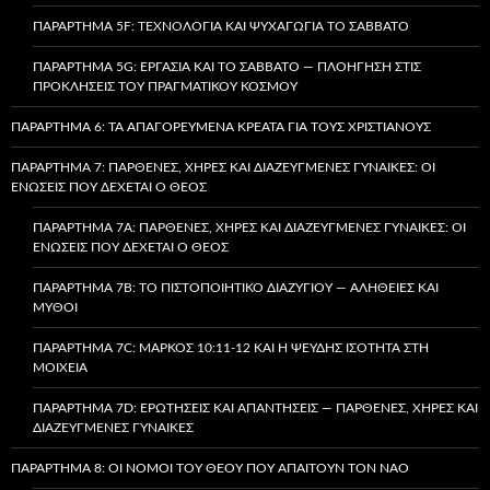
ΠΑΡΆΡΤΗΜΑ 5F: ΤΕΧΝΟΛΟΓΊΑ ΚΑΙ ΨΥΧΑΓΩΓΊΑ ΤΟ ΣΆΒΒΑΤΟ
ΠΑΡΆΡΤΗΜΑ 5G: ΕΡΓΑΣΊΑ ΚΑΙ ΤΟ ΣΆΒΒΑΤΟ — ΠΛΟΉΓΗΣΗ ΣΤΙΣ
ΠΡΟΚΛΉΣΕΙΣ ΤΟΥ ΠΡΑΓΜΑΤΙΚΟΎ ΚΌΣΜΟΥ
ΠΑΡΆΡΤΗΜΑ 6: ΤΑ ΑΠΑΓΟΡΕΥΜΈΝΑ ΚΡΈΑΤΑ ΓΙΑ ΤΟΥΣ ΧΡΙΣΤΙΑΝΟΎΣ
ΠΑΡΆΡΤΗΜΑ 7: ΠΑΡΘΈΝΕΣ, ΧΉΡΕΣ ΚΑΙ ΔΙΑΖΕΥΓΜΈΝΕΣ ΓΥΝΑΊΚΕΣ: ΟΙ
ΕΝΏΣΕΙΣ ΠΟΥ ΔΈΧΕΤΑΙ Ο ΘΕΌΣ
ΠΑΡΆΡΤΗΜΑ 7A: ΠΑΡΘΈΝΕΣ, ΧΉΡΕΣ ΚΑΙ ΔΙΑΖΕΥΓΜΈΝΕΣ ΓΥΝΑΊΚΕΣ: ΟΙ
ΕΝΏΣΕΙΣ ΠΟΥ ΔΈΧΕΤΑΙ Ο ΘΕΌΣ
ΠΑΡΆΡΤΗΜΑ 7B: ΤΟ ΠΙΣΤΟΠΟΙΗΤΙΚΌ ΔΙΑΖΥΓΊΟΥ — ΑΛΉΘΕΙΕΣ ΚΑΙ
ΜΎΘΟΙ
ΠΑΡΆΡΤΗΜΑ 7C: ΜΆΡΚΟΣ 10:11-12 ΚΑΙ Η ΨΕΥΔΉΣ ΙΣΌΤΗΤΑ ΣΤΗ
ΜΟΙΧΕΊΑ
ΠΑΡΆΡΤΗΜΑ 7D: ΕΡΩΤΉΣΕΙΣ ΚΑΙ ΑΠΑΝΤΉΣΕΙΣ — ΠΑΡΘΈΝΕΣ, ΧΉΡΕΣ ΚΑΙ
ΔΙΑΖΕΥΓΜΈΝΕΣ ΓΥΝΑΊΚΕΣ
ΠΑΡΆΡΤΗΜΑ 8: ΟΙ ΝΌΜΟΙ ΤΟΥ ΘΕΟΎ ΠΟΥ ΑΠΑΙΤΟΎΝ ΤΟΝ ΝΑΌ