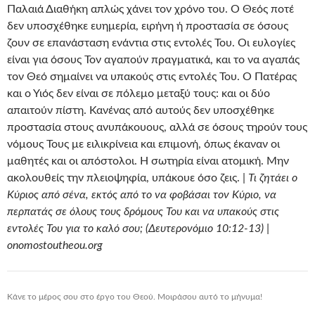
Παλαιά Διαθήκη απλώς χάνει τον χρόνο του. Ο Θεός ποτέ
δεν υποσχέθηκε ευημερία, ειρήνη ή προστασία σε όσους
ζουν σε επανάσταση ενάντια στις εντολές Του. Οι ευλογίες
είναι για όσους Τον αγαπούν πραγματικά, και το να αγαπάς
τον Θεό σημαίνει να υπακούς στις εντολές Του. Ο Πατέρας
και ο Υιός δεν είναι σε πόλεμο μεταξύ τους: και οι δύο
απαιτούν πίστη. Κανένας από αυτούς δεν υποσχέθηκε
προστασία στους ανυπάκουους, αλλά σε όσους τηρούν τους
νόμους Τους με ειλικρίνεια και επιμονή, όπως έκαναν οι
μαθητές και οι απόστολοι. Η σωτηρία είναι ατομική. Μην
ακολουθείς την πλειοψηφία, υπάκουε όσο ζεις. |
Τι ζητάει ο
Κύριος από σένα, εκτός από το να φοβάσαι τον Κύριο, να
περπατάς σε όλους τους δρόμους Του και να υπακούς στις
εντολές Του για το καλό σου; (Δευτερονόμιο 10:12-13) |
onomostoutheou.org
Κάνε το μέρος σου στο έργο του Θεού. Μοιράσου αυτό το μήνυμα!