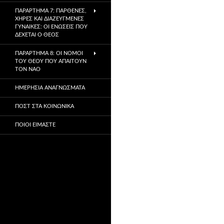
ΠΑΡΆΡΤΗΜΑ 7: ΠΑΡΘΈΝΕΣ,
ΧΉΡΕΣ ΚΑΙ ΔΙΑΖΕΥΓΜΈΝΕΣ
ΓΥΝΑΊΚΕΣ: ΟΙ ΕΝΏΣΕΙΣ ΠΟΥ
ΔΈΧΕΤΑΙ Ο ΘΕΌΣ
ΠΑΡΆΡΤΗΜΑ 8: ΟΙ ΝΌΜΟΙ
ΤΟΥ ΘΕΟΎ ΠΟΥ ΑΠΑΙΤΟΎΝ
ΤΟΝ ΝΑΌ
ΗΜΕΡΉΣΙΑ ΑΝΑΓΝΏΣΜΑΤΑ
ΠΟΣΤ ΣΤΑ ΚΟΙΝΩΝΙΚΆ
ΠΟΙΟΙ ΕΊΜΑΣΤΕ