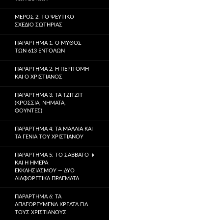
ΜΈΡΟΣ 2: ΤΟ ΨΕΎΤΙΚΟ
ΣΧΈΔΙΟ ΣΩΤΗΡΊΑΣ
ΠΑΡΆΡΤΗΜΑ 1: Ο ΜΎΘΟΣ
ΤΩΝ 613 ΕΝΤΟΛΏΝ
ΠΑΡΆΡΤΗΜΑ 2: Η ΠΕΡΙΤΟΜΉ
ΚΑΙ Ο ΧΡΙΣΤΙΑΝΌΣ
ΠΑΡΆΡΤΗΜΑ 3: ΤΑ TZITZIT
(ΚΡΌΣΣΙΑ, ΝΉΜΑΤΑ,
ΦΟΎΝΤΕΣ)
ΠΑΡΆΡΤΗΜΑ 4: ΤΑ ΜΑΛΛΙΆ ΚΑΙ
ΤΑ ΓΈΝΙΑ ΤΟΥ ΧΡΙΣΤΙΑΝΟΎ
ΠΑΡΆΡΤΗΜΑ 5: ΤΟ ΣΆΒΒΑΤΟ
ΚΑΙ Η ΗΜΈΡΑ
ΕΚΚΛΗΣΙΑΣΜΟΎ — ΔΎΟ
ΔΙΑΦΟΡΕΤΙΚΆ ΠΡΆΓΜΑΤΑ
ΠΑΡΆΡΤΗΜΑ 6: ΤΑ
ΑΠΑΓΟΡΕΥΜΈΝΑ ΚΡΈΑΤΑ ΓΙΑ
ΤΟΥΣ ΧΡΙΣΤΙΑΝΟΎΣ