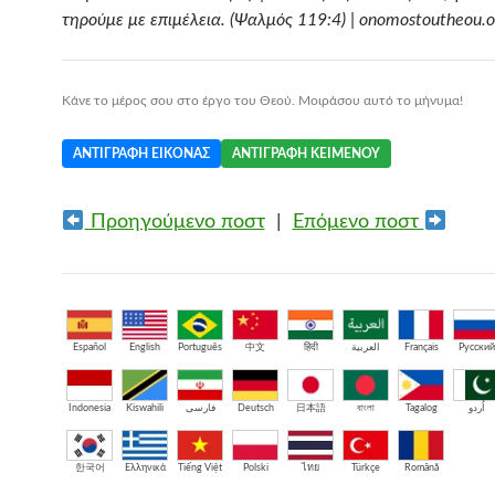
τηρούμε με επιμέλεια. (Ψαλμός 119:4) | onomostoutheou.o
Κάνε το μέρος σου στο έργο του Θεού. Μοιράσου αυτό το μήνυμα!
ΑΝΤΙΓΡΑΦΉ ΕΙΚΌΝΑΣ
ΑΝΤΙΓΡΑΦΉ ΚΕΙΜΈΝΟΥ
Προηγούμενο ποστ
|
Επόμενο ποστ
Español
English
Português
中文
हिंदी
العربية
Français
Русский
Indonesia
Kiswahili
فارسی
Deutsch
日本語
বাংলা
Tagalog
اُردو
한국어
Ελληνικά
Tiếng Việt
Polski
ไทย
Türkçe
Română