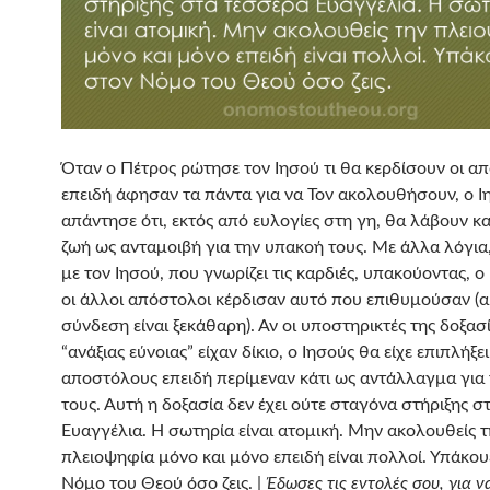
Όταν ο Πέτρος ρώτησε τον Ιησού τι θα κερδίσουν οι α
επειδή άφησαν τα πάντα για να Τον ακολουθήσουν, ο Ι
απάντησε ότι, εκτός από ευλογίες στη γη, θα λάβουν κα
ζωή ως ανταμοιβή για την υπακοή τους. Με άλλα λόγι
με τον Ιησού, που γνωρίζει τις καρδιές, υπακούοντας, ο
οι άλλοι απόστολοι κέρδισαν αυτό που επιθυμούσαν (α
σύνδεση είναι ξεκάθαρη). Αν οι υποστηρικτές της δοξασ
“ανάξιας εύνοιας” είχαν δίκιο, ο Ιησούς θα είχε επιπλήξε
αποστόλους επειδή περίμεναν κάτι ως αντάλλαγμα για
τους. Αυτή η δοξασία δεν έχει ούτε σταγόνα στήριξης σ
Ευαγγέλια. Η σωτηρία είναι ατομική. Μην ακολουθείς τ
πλειοψηφία μόνο και μόνο επειδή είναι πολλοί. Υπάκου
Νόμο του Θεού όσο ζεις. |
Έδωσες τις εντολές σου, για να