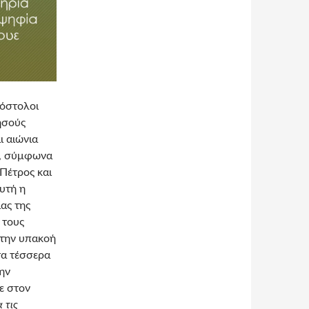
πόστολοι
ησούς
ι αιώνια
α, σύμφωνα
 Πέτρος και
υτή η
ίας της
ι τους
 την υπακοή
τα τέσσερα
ην
ε στον
 τις