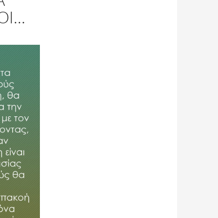
Α
ΟΙ…