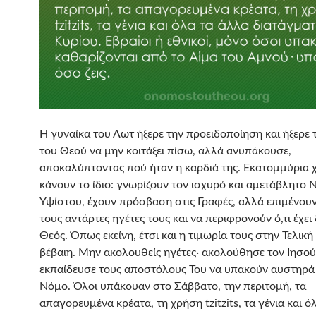
Η γυναίκα του Λωτ ήξερε την προειδοποίηση και ήξερε 
του Θεού να μην κοιτάξει πίσω, αλλά ανυπάκουσε,
αποκαλύπτοντας πού ήταν η καρδιά της. Εκατομμύρια χ
κάνουν το ίδιο: γνωρίζουν τον ισχυρό και αμετάβλητο 
Υψίστου, έχουν πρόσβαση στις Γραφές, αλλά επιμένουν
τους αντάρτες ηγέτες τους και να περιφρονούν ό,τι έχει 
Θεός. Όπως εκείνη, έτσι και η τιμωρία τους στην Τελική
βέβαιη. Μην ακολουθείς ηγέτες· ακολούθησε τον Ιησού
εκπαίδευσε τους αποστόλους Του να υπακούν αυστηρά
Νόμο. Όλοι υπάκουαν στο Σάββατο, την περιτομή, τα
απαγορευμένα κρέατα, τη χρήση tzitzits, τα γένια και ό