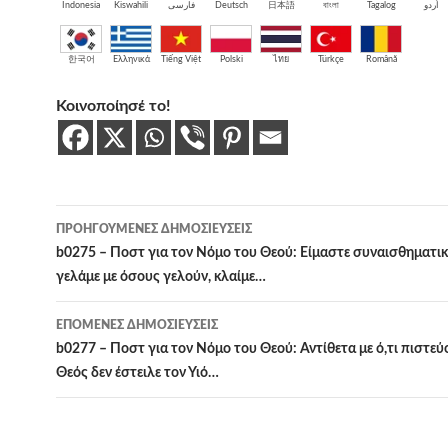
Indonesia
Kiswahili
فارسی
Deutsch
日本語
বাংলা
Tagalog
اُردو
한국어
Ελληνικά
Tiếng Việt
Polski
ไทย
Türkçe
Română
Κοινοποίησέ το!
Πλοήγηση
ΠΡΟΗΓΟΎΜΕΝΕΣ ΔΗΜΟΣΙΕΎΣΕΙΣ
άρθρων
b0275 – Ποστ για τον Νόμο του Θεού: Είμαστε συναισθηματικ
γελάμε με όσους γελούν, κλαίμε…
ΕΠΌΜΕΝΕΣ ΔΗΜΟΣΙΕΎΣΕΙΣ
b0277 – Ποστ για τον Νόμο του Θεού: Αντίθετα με ό,τι πιστεύ
Θεός δεν έστειλε τον Υιό…