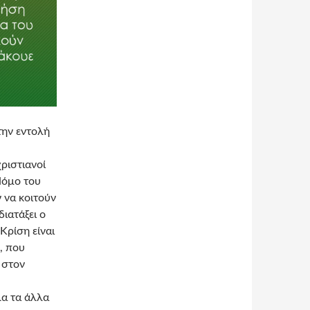
την εντολή
ριστιανοί
Νόμο του
 να κοιτούν
διατάξει ο
 Κρίση είναι
, που
 στον
λα τα άλλα