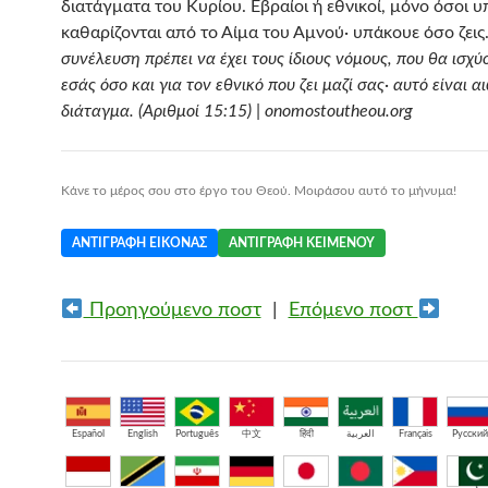
διατάγματα του Κυρίου. Εβραίοι ή εθνικοί, μόνο όσοι 
καθαρίζονται από το Αίμα του Αμνού· υπάκουε όσο ζεις.
συνέλευση πρέπει να έχει τους ίδιους νόμους, που θα ισχύ
εσάς όσο και για τον εθνικό που ζει μαζί σας· αυτό είναι α
διάταγμα. (Αριθμοί 15:15) | onomostoutheou.org
Κάνε το μέρος σου στο έργο του Θεού. Μοιράσου αυτό το μήνυμα!
ΑΝΤΙΓΡΑΦΉ ΕΙΚΌΝΑΣ
ΑΝΤΙΓΡΑΦΉ ΚΕΙΜΈΝΟΥ
Προηγούμενο ποστ
|
Επόμενο ποστ
Español
English
Português
中文
हिंदी
العربية
Français
Русский