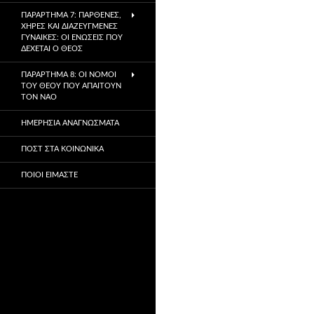
ΠΑΡΆΡΤΗΜΑ 7: ΠΑΡΘΈΝΕΣ,
ΧΉΡΕΣ ΚΑΙ ΔΙΑΖΕΥΓΜΈΝΕΣ
ΓΥΝΑΊΚΕΣ: ΟΙ ΕΝΏΣΕΙΣ ΠΟΥ
ΔΈΧΕΤΑΙ Ο ΘΕΌΣ
ΠΑΡΆΡΤΗΜΑ 8: ΟΙ ΝΌΜΟΙ
ΤΟΥ ΘΕΟΎ ΠΟΥ ΑΠΑΙΤΟΎΝ
ΤΟΝ ΝΑΌ
ΗΜΕΡΉΣΙΑ ΑΝΑΓΝΏΣΜΑΤΑ
ΠΟΣΤ ΣΤΑ ΚΟΙΝΩΝΙΚΆ
ΠΟΙΟΙ ΕΊΜΑΣΤΕ