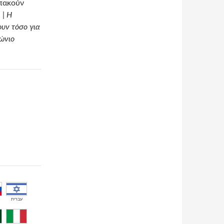
υπακούν
 |
Η
ουν τόσο για
ιώνιο
עברית