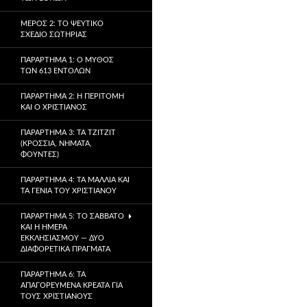
ΜΈΡΟΣ 2: ΤΟ ΨΕΎΤΙΚΟ
ΣΧΈΔΙΟ ΣΩΤΗΡΊΑΣ
ΠΑΡΆΡΤΗΜΑ 1: Ο ΜΎΘΟΣ
ΤΩΝ 613 ΕΝΤΟΛΏΝ
ΠΑΡΆΡΤΗΜΑ 2: Η ΠΕΡΙΤΟΜΉ
ΚΑΙ Ο ΧΡΙΣΤΙΑΝΌΣ
ΠΑΡΆΡΤΗΜΑ 3: ΤΑ TZITZIT
(ΚΡΌΣΣΙΑ, ΝΉΜΑΤΑ,
ΦΟΎΝΤΕΣ)
ΠΑΡΆΡΤΗΜΑ 4: ΤΑ ΜΑΛΛΙΆ ΚΑΙ
ΤΑ ΓΈΝΙΑ ΤΟΥ ΧΡΙΣΤΙΑΝΟΎ
ΠΑΡΆΡΤΗΜΑ 5: ΤΟ ΣΆΒΒΑΤΟ
ΚΑΙ Η ΗΜΈΡΑ
ΕΚΚΛΗΣΙΑΣΜΟΎ — ΔΎΟ
ΔΙΑΦΟΡΕΤΙΚΆ ΠΡΆΓΜΑΤΑ
ΠΑΡΆΡΤΗΜΑ 6: ΤΑ
ΑΠΑΓΟΡΕΥΜΈΝΑ ΚΡΈΑΤΑ ΓΙΑ
ΤΟΥΣ ΧΡΙΣΤΙΑΝΟΎΣ