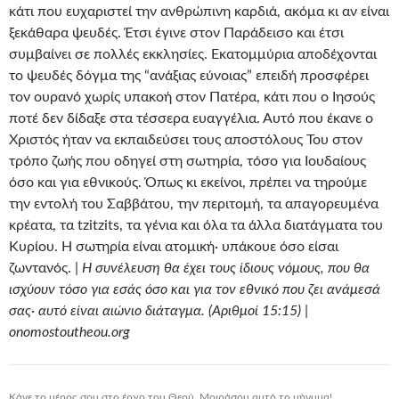
κάτι που ευχαριστεί την ανθρώπινη καρδιά, ακόμα κι αν είναι
ξεκάθαρα ψευδές. Έτσι έγινε στον Παράδεισο και έτσι
συμβαίνει σε πολλές εκκλησίες. Εκατομμύρια αποδέχονται
το ψευδές δόγμα της “ανάξιας εύνοιας” επειδή προσφέρει
τον ουρανό χωρίς υπακοή στον Πατέρα, κάτι που ο Ιησούς
ποτέ δεν δίδαξε στα τέσσερα ευαγγέλια. Αυτό που έκανε ο
Χριστός ήταν να εκπαιδεύσει τους αποστόλους Του στον
τρόπο ζωής που οδηγεί στη σωτηρία, τόσο για Ιουδαίους
όσο και για εθνικούς. Όπως κι εκείνοι, πρέπει να τηρούμε
την εντολή του Σαββάτου, την περιτομή, τα απαγορευμένα
κρέατα, τα tzitzits, τα γένια και όλα τα άλλα διατάγματα του
Κυρίου. Η σωτηρία είναι ατομική· υπάκουε όσο είσαι
ζωντανός. |
Η συνέλευση θα έχει τους ίδιους νόμους, που θα
ισχύουν τόσο για εσάς όσο και για τον εθνικό που ζει ανάμεσά
σας· αυτό είναι αιώνιο διάταγμα. (Αριθμοί 15:15) |
onomostoutheou.org
Κάνε το μέρος σου στο έργο του Θεού. Μοιράσου αυτό το μήνυμα!