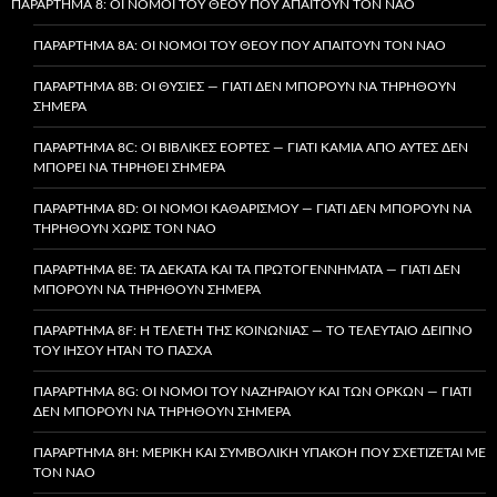
ΠΑΡΆΡΤΗΜΑ 8: ΟΙ ΝΌΜΟΙ ΤΟΥ ΘΕΟΎ ΠΟΥ ΑΠΑΙΤΟΎΝ ΤΟΝ ΝΑΌ
ΠΑΡΆΡΤΗΜΑ 8A: ΟΙ ΝΌΜΟΙ ΤΟΥ ΘΕΟΎ ΠΟΥ ΑΠΑΙΤΟΎΝ ΤΟΝ ΝΑΌ
ΠΑΡΆΡΤΗΜΑ 8B: ΟΙ ΘΥΣΊΕΣ — ΓΙΑΤΊ ΔΕΝ ΜΠΟΡΟΎΝ ΝΑ ΤΗΡΗΘΟΎΝ
ΣΉΜΕΡΑ
ΠΑΡΆΡΤΗΜΑ 8C: ΟΙ ΒΙΒΛΙΚΈΣ ΕΟΡΤΈΣ — ΓΙΑΤΊ ΚΑΜΊΑ ΑΠΌ ΑΥΤΈΣ ΔΕΝ
ΜΠΟΡΕΊ ΝΑ ΤΗΡΗΘΕΊ ΣΉΜΕΡΑ
ΠΑΡΆΡΤΗΜΑ 8D: ΟΙ ΝΌΜΟΙ ΚΑΘΑΡΙΣΜΟΎ — ΓΙΑΤΊ ΔΕΝ ΜΠΟΡΟΎΝ ΝΑ
ΤΗΡΗΘΟΎΝ ΧΩΡΊΣ ΤΟΝ ΝΑΌ
ΠΑΡΆΡΤΗΜΑ 8E: ΤΑ ΔΈΚΑΤΑ ΚΑΙ ΤΑ ΠΡΩΤΟΓΕΝΝΉΜΑΤΑ — ΓΙΑΤΊ ΔΕΝ
ΜΠΟΡΟΎΝ ΝΑ ΤΗΡΗΘΟΎΝ ΣΉΜΕΡΑ
ΠΑΡΆΡΤΗΜΑ 8F: Η ΤΕΛΕΤΉ ΤΗΣ ΚΟΙΝΩΝΊΑΣ — ΤΟ ΤΕΛΕΥΤΑΊΟ ΔΕΊΠΝΟ
ΤΟΥ ΙΗΣΟΎ ΉΤΑΝ ΤΟ ΠΆΣΧΑ
ΠΑΡΆΡΤΗΜΑ 8G: ΟΙ ΝΌΜΟΙ ΤΟΥ ΝΑΖΗΡΑΊΟΥ ΚΑΙ ΤΩΝ ΌΡΚΩΝ — ΓΙΑΤΊ
ΔΕΝ ΜΠΟΡΟΎΝ ΝΑ ΤΗΡΗΘΟΎΝ ΣΉΜΕΡΑ
ΠΑΡΆΡΤΗΜΑ 8H: ΜΕΡΙΚΉ ΚΑΙ ΣΥΜΒΟΛΙΚΉ ΥΠΑΚΟΉ ΠΟΥ ΣΧΕΤΊΖΕΤΑΙ ΜΕ
ΤΟΝ ΝΑΌ