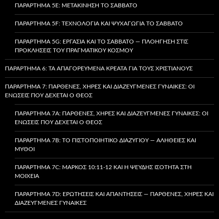
ΠΑΡΆΡΤΗΜΑ 5E: ΜΕΤΑΚΊΝΗΣΗ ΤΟ ΣΆΒΒΑΤΟ
ΠΑΡΆΡΤΗΜΑ 5F: ΤΕΧΝΟΛΟΓΊΑ ΚΑΙ ΨΥΧΑΓΩΓΊΑ ΤΟ ΣΆΒΒΑΤΟ
ΠΑΡΆΡΤΗΜΑ 5G: ΕΡΓΑΣΊΑ ΚΑΙ ΤΟ ΣΆΒΒΑΤΟ — ΠΛΟΉΓΗΣΗ ΣΤΙΣ
ΠΡΟΚΛΉΣΕΙΣ ΤΟΥ ΠΡΑΓΜΑΤΙΚΟΎ ΚΌΣΜΟΥ
ΠΑΡΆΡΤΗΜΑ 6: ΤΑ ΑΠΑΓΟΡΕΥΜΈΝΑ ΚΡΈΑΤΑ ΓΙΑ ΤΟΥΣ ΧΡΙΣΤΙΑΝΟΎΣ
ΠΑΡΆΡΤΗΜΑ 7: ΠΑΡΘΈΝΕΣ, ΧΉΡΕΣ ΚΑΙ ΔΙΑΖΕΥΓΜΈΝΕΣ ΓΥΝΑΊΚΕΣ: ΟΙ
ΕΝΏΣΕΙΣ ΠΟΥ ΔΈΧΕΤΑΙ Ο ΘΕΌΣ
ΠΑΡΆΡΤΗΜΑ 7A: ΠΑΡΘΈΝΕΣ, ΧΉΡΕΣ ΚΑΙ ΔΙΑΖΕΥΓΜΈΝΕΣ ΓΥΝΑΊΚΕΣ: ΟΙ
ΕΝΏΣΕΙΣ ΠΟΥ ΔΈΧΕΤΑΙ Ο ΘΕΌΣ
ΠΑΡΆΡΤΗΜΑ 7B: ΤΟ ΠΙΣΤΟΠΟΙΗΤΙΚΌ ΔΙΑΖΥΓΊΟΥ — ΑΛΉΘΕΙΕΣ ΚΑΙ
ΜΎΘΟΙ
ΠΑΡΆΡΤΗΜΑ 7C: ΜΆΡΚΟΣ 10:11-12 ΚΑΙ Η ΨΕΥΔΉΣ ΙΣΌΤΗΤΑ ΣΤΗ
ΜΟΙΧΕΊΑ
ΠΑΡΆΡΤΗΜΑ 7D: ΕΡΩΤΉΣΕΙΣ ΚΑΙ ΑΠΑΝΤΉΣΕΙΣ — ΠΑΡΘΈΝΕΣ, ΧΉΡΕΣ ΚΑΙ
ΔΙΑΖΕΥΓΜΈΝΕΣ ΓΥΝΑΊΚΕΣ