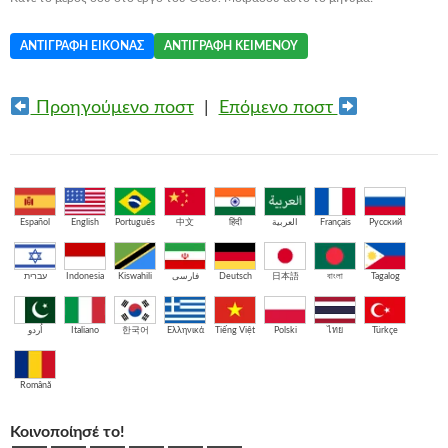
ΑΝΤΙΓΡΑΦΉ ΕΙΚΌΝΑΣ
ΑΝΤΙΓΡΑΦΉ ΚΕΙΜΈΝΟΥ
Προηγούμενο ποστ
|
Επόμενο ποστ
Español
English
Português
中文
हिंदी
العربية
Français
Русский
עברית
Indonesia
Kiswahili
فارسی
Deutsch
日本語
বাংলা
Tagalog
اُردو
Italiano
한국어
Ελληνικά
Tiếng Việt
Polski
ไทย
Türkçe
Română
Κοινοποίησέ το!