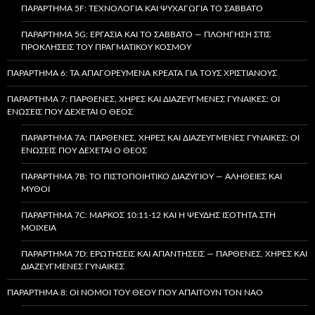
ΠΑΡΆΡΤΗΜΑ 5F: ΤΕΧΝΟΛΟΓΊΑ ΚΑΙ ΨΥΧΑΓΩΓΊΑ ΤΟ ΣΆΒΒΑΤΟ
ΠΑΡΆΡΤΗΜΑ 5G: ΕΡΓΑΣΊΑ ΚΑΙ ΤΟ ΣΆΒΒΑΤΟ — ΠΛΟΉΓΗΣΗ ΣΤΙΣ
ΠΡΟΚΛΉΣΕΙΣ ΤΟΥ ΠΡΑΓΜΑΤΙΚΟΎ ΚΌΣΜΟΥ
ΠΑΡΆΡΤΗΜΑ 6: ΤΑ ΑΠΑΓΟΡΕΥΜΈΝΑ ΚΡΈΑΤΑ ΓΙΑ ΤΟΥΣ ΧΡΙΣΤΙΑΝΟΎΣ
ΠΑΡΆΡΤΗΜΑ 7: ΠΑΡΘΈΝΕΣ, ΧΉΡΕΣ ΚΑΙ ΔΙΑΖΕΥΓΜΈΝΕΣ ΓΥΝΑΊΚΕΣ: ΟΙ
ΕΝΏΣΕΙΣ ΠΟΥ ΔΈΧΕΤΑΙ Ο ΘΕΌΣ
ΠΑΡΆΡΤΗΜΑ 7A: ΠΑΡΘΈΝΕΣ, ΧΉΡΕΣ ΚΑΙ ΔΙΑΖΕΥΓΜΈΝΕΣ ΓΥΝΑΊΚΕΣ: ΟΙ
ΕΝΏΣΕΙΣ ΠΟΥ ΔΈΧΕΤΑΙ Ο ΘΕΌΣ
ΠΑΡΆΡΤΗΜΑ 7B: ΤΟ ΠΙΣΤΟΠΟΙΗΤΙΚΌ ΔΙΑΖΥΓΊΟΥ — ΑΛΉΘΕΙΕΣ ΚΑΙ
ΜΎΘΟΙ
ΠΑΡΆΡΤΗΜΑ 7C: ΜΆΡΚΟΣ 10:11-12 ΚΑΙ Η ΨΕΥΔΉΣ ΙΣΌΤΗΤΑ ΣΤΗ
ΜΟΙΧΕΊΑ
ΠΑΡΆΡΤΗΜΑ 7D: ΕΡΩΤΉΣΕΙΣ ΚΑΙ ΑΠΑΝΤΉΣΕΙΣ — ΠΑΡΘΈΝΕΣ, ΧΉΡΕΣ ΚΑΙ
ΔΙΑΖΕΥΓΜΈΝΕΣ ΓΥΝΑΊΚΕΣ
ΠΑΡΆΡΤΗΜΑ 8: ΟΙ ΝΌΜΟΙ ΤΟΥ ΘΕΟΎ ΠΟΥ ΑΠΑΙΤΟΎΝ ΤΟΝ ΝΑΌ