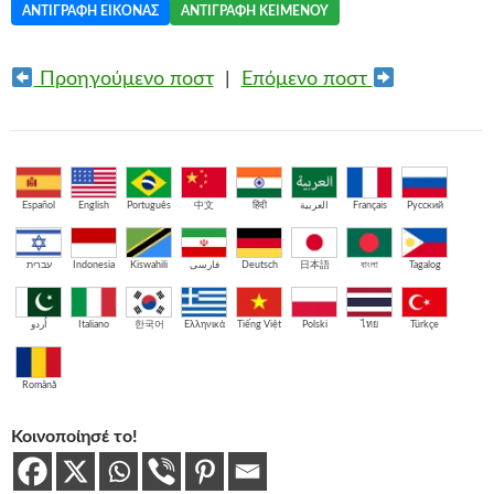
ΑΝΤΙΓΡΑΦΉ ΕΙΚΌΝΑΣ
ΑΝΤΙΓΡΑΦΉ ΚΕΙΜΈΝΟΥ
Προηγούμενο ποστ
|
Επόμενο ποστ
Español
English
Português
中文
हिंदी
العربية
Français
Русский
עברית
Indonesia
Kiswahili
فارسی
Deutsch
日本語
বাংলা
Tagalog
اُردو
Italiano
한국어
Ελληνικά
Tiếng Việt
Polski
ไทย
Türkçe
Română
Κοινοποίησέ το!