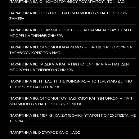
ΠΑΡΆΡΤΗΜΑ 8A: ΟΙ ΝΌΜΟΙ ΤΟΥ ΘΕΟΎ ΠΟΥ ΑΠΑΙΤΟΎΝ ΤΟΝ ΝΑΌ
ΠΑΡΆΡΤΗΜΑ 8B: ΟΙ ΘΥΣΊΕΣ — ΓΙΑΤΊ ΔΕΝ ΜΠΟΡΟΎΝ ΝΑ ΤΗΡΗΘΟΎΝ
ΣΉΜΕΡΑ
ΠΑΡΆΡΤΗΜΑ 8C: ΟΙ ΒΙΒΛΙΚΈΣ ΕΟΡΤΈΣ — ΓΙΑΤΊ ΚΑΜΊΑ ΑΠΌ ΑΥΤΈΣ ΔΕΝ
ΜΠΟΡΕΊ ΝΑ ΤΗΡΗΘΕΊ ΣΉΜΕΡΑ
ΠΑΡΆΡΤΗΜΑ 8D: ΟΙ ΝΌΜΟΙ ΚΑΘΑΡΙΣΜΟΎ — ΓΙΑΤΊ ΔΕΝ ΜΠΟΡΟΎΝ ΝΑ
ΤΗΡΗΘΟΎΝ ΧΩΡΊΣ ΤΟΝ ΝΑΌ
ΠΑΡΆΡΤΗΜΑ 8E: ΤΑ ΔΈΚΑΤΑ ΚΑΙ ΤΑ ΠΡΩΤΟΓΕΝΝΉΜΑΤΑ — ΓΙΑΤΊ ΔΕΝ
ΜΠΟΡΟΎΝ ΝΑ ΤΗΡΗΘΟΎΝ ΣΉΜΕΡΑ
ΠΑΡΆΡΤΗΜΑ 8F: Η ΤΕΛΕΤΉ ΤΗΣ ΚΟΙΝΩΝΊΑΣ — ΤΟ ΤΕΛΕΥΤΑΊΟ ΔΕΊΠΝΟ
ΤΟΥ ΙΗΣΟΎ ΉΤΑΝ ΤΟ ΠΆΣΧΑ
ΠΑΡΆΡΤΗΜΑ 8G: ΟΙ ΝΌΜΟΙ ΤΟΥ ΝΑΖΗΡΑΊΟΥ ΚΑΙ ΤΩΝ ΌΡΚΩΝ — ΓΙΑΤΊ
ΔΕΝ ΜΠΟΡΟΎΝ ΝΑ ΤΗΡΗΘΟΎΝ ΣΉΜΕΡΑ
ΠΑΡΆΡΤΗΜΑ 8H: ΜΕΡΙΚΉ ΚΑΙ ΣΥΜΒΟΛΙΚΉ ΥΠΑΚΟΉ ΠΟΥ ΣΧΕΤΊΖΕΤΑΙ ΜΕ
ΤΟΝ ΝΑΌ
ΠΑΡΆΡΤΗΜΑ 8I: Ο ΣΤΑΥΡΌΣ ΚΑΙ Ο ΝΑΌΣ