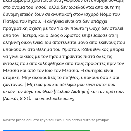
Εκατομμύρια χριστιανοί αναγνωρίζουν ότι υπάρχει δύναμη
στο όνομα του Ιησού, αλλά δεν ωφελούνται από αυτή τη
δύναμη επειδή ζουν σε ανυπακοή στον ισχυρό Νόμο του
Πατέρα του Ιησού. Η αλήθεια είναι ότι δεν υπάρχει
πραγματική σχέση με τον Υιό αν πρώτα η ψυχή δεν σταλεί
από τον Πατέρα, και ο ίδιος ο Χριστός επιβεβαίωσε ότι η
αληθινή οικογένειά Του αποτελείται μόνο από εκείνους που
υπακούουν στο θέλημα του Υψίστου. Κάθε εθνικός μπορεί
να γίνει οικείος με τον Ιησού τηρώντας πιστά όλες τις
εντολές που αποκαλύφθηκαν από τους προφήτες πριν τον
Μεσσία και από τον ίδιο τον Μεσσία. Η σωτηρία είναι
ατομική. Μην ακολουθείς το πλήθος, υπάκουε όσο είσαι
ζωντανός. |
Μητέρα μου και αδέλφια μου είναι αυτοί που
ακούν τον λόγο του Θεού [Παλαιά Διαθήκη] και τον πράττουν
(Λουκάς 8:21). | onomostoutheou.org
Κάνε το μέρος σου στο έργο του Θεού. Μοιράσου αυτό το μήνυμα!