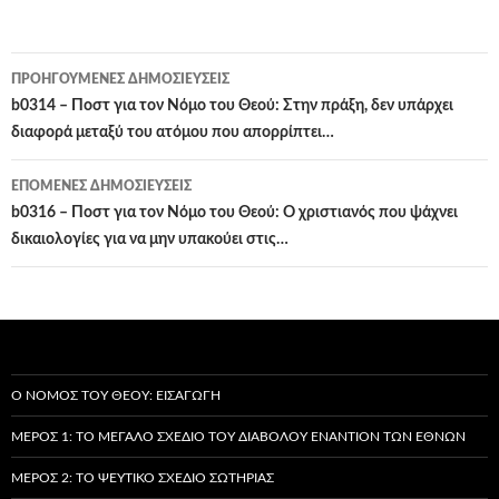
Πλοήγηση
ΠΡΟΗΓΟΎΜΕΝΕΣ ΔΗΜΟΣΙΕΎΣΕΙΣ
άρθρων
b0314 – Ποστ για τον Νόμο του Θεού: Στην πράξη, δεν υπάρχει
διαφορά μεταξύ του ατόμου που απορρίπτει…
ΕΠΌΜΕΝΕΣ ΔΗΜΟΣΙΕΎΣΕΙΣ
b0316 – Ποστ για τον Νόμο του Θεού: Ο χριστιανός που ψάχνει
δικαιολογίες για να μην υπακούει στις…
Ο ΝΌΜΟΣ ΤΟΥ ΘΕΟΎ: ΕΙΣΑΓΩΓΉ
ΜΈΡΟΣ 1: ΤΟ ΜΕΓΆΛΟ ΣΧΈΔΙΟ ΤΟΥ ΔΙΑΒΌΛΟΥ ΕΝΑΝΤΊΟΝ ΤΩΝ ΕΘΝΏΝ
ΜΈΡΟΣ 2: ΤΟ ΨΕΎΤΙΚΟ ΣΧΈΔΙΟ ΣΩΤΗΡΊΑΣ