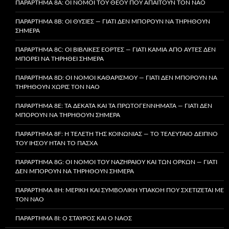
ΠΑΡΆΡΤΗΜΑ 8A: ΟΙ ΝΌΜΟΙ ΤΟΥ ΘΕΟΎ ΠΟΥ ΑΠΑΙΤΟΎΝ ΤΟΝ ΝΑΌ
ΠΑΡΆΡΤΗΜΑ 8B: ΟΙ ΘΥΣΊΕΣ — ΓΙΑΤΊ ΔΕΝ ΜΠΟΡΟΎΝ ΝΑ ΤΗΡΗΘΟΎΝ
ΣΉΜΕΡΑ
ΠΑΡΆΡΤΗΜΑ 8C: ΟΙ ΒΙΒΛΙΚΈΣ ΕΟΡΤΈΣ — ΓΙΑΤΊ ΚΑΜΊΑ ΑΠΌ ΑΥΤΈΣ ΔΕΝ
ΜΠΟΡΕΊ ΝΑ ΤΗΡΗΘΕΊ ΣΉΜΕΡΑ
ΠΑΡΆΡΤΗΜΑ 8D: ΟΙ ΝΌΜΟΙ ΚΑΘΑΡΙΣΜΟΎ — ΓΙΑΤΊ ΔΕΝ ΜΠΟΡΟΎΝ ΝΑ
ΤΗΡΗΘΟΎΝ ΧΩΡΊΣ ΤΟΝ ΝΑΌ
ΠΑΡΆΡΤΗΜΑ 8E: ΤΑ ΔΈΚΑΤΑ ΚΑΙ ΤΑ ΠΡΩΤΟΓΕΝΝΉΜΑΤΑ — ΓΙΑΤΊ ΔΕΝ
ΜΠΟΡΟΎΝ ΝΑ ΤΗΡΗΘΟΎΝ ΣΉΜΕΡΑ
ΠΑΡΆΡΤΗΜΑ 8F: Η ΤΕΛΕΤΉ ΤΗΣ ΚΟΙΝΩΝΊΑΣ — ΤΟ ΤΕΛΕΥΤΑΊΟ ΔΕΊΠΝΟ
ΤΟΥ ΙΗΣΟΎ ΉΤΑΝ ΤΟ ΠΆΣΧΑ
ΠΑΡΆΡΤΗΜΑ 8G: ΟΙ ΝΌΜΟΙ ΤΟΥ ΝΑΖΗΡΑΊΟΥ ΚΑΙ ΤΩΝ ΌΡΚΩΝ — ΓΙΑΤΊ
ΔΕΝ ΜΠΟΡΟΎΝ ΝΑ ΤΗΡΗΘΟΎΝ ΣΉΜΕΡΑ
ΠΑΡΆΡΤΗΜΑ 8H: ΜΕΡΙΚΉ ΚΑΙ ΣΥΜΒΟΛΙΚΉ ΥΠΑΚΟΉ ΠΟΥ ΣΧΕΤΊΖΕΤΑΙ ΜΕ
ΤΟΝ ΝΑΌ
ΠΑΡΆΡΤΗΜΑ 8I: Ο ΣΤΑΥΡΌΣ ΚΑΙ Ο ΝΑΌΣ