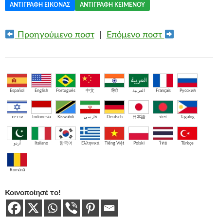
ΑΝΤΙΓΡΑΦΉ ΕΙΚΌΝΑΣ
ΑΝΤΙΓΡΑΦΉ ΚΕΙΜΈΝΟΥ
Προηγούμενο ποστ
|
Επόμενο ποστ
Español
English
Português
中文
हिंदी
العربية
Français
Русский
עברית
Indonesia
Kiswahili
فارسی
Deutsch
日本語
বাংলা
Tagalog
اُردو
Italiano
한국어
Ελληνικά
Tiếng Việt
Polski
ไทย
Türkçe
Română
Κοινοποίησέ το!