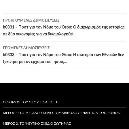
Πλοήγηση
ΠΡΟΗΓΟΎΜΕΝΕΣ ΔΗΜΟΣΙΕΎΣΕΙΣ
άρθρων
b0331 – Ποστ για τον Νόμο του Θεού: Ο διαχωρισμός της ιστορίας
σε δύο οικονομίες για να δικαιολογηθεί…
ΕΠΌΜΕΝΕΣ ΔΗΜΟΣΙΕΎΣΕΙΣ
b0333 – Ποστ για τον Νόμο του Θεού: Η σωτηρία των Εθνικών δεν
ξεκίνησε με τον ερχομό του Ιησού,…
Ο ΝΌΜΟΣ ΤΟΥ ΘΕΟΎ: ΕΙΣΑΓΩΓΉ
ΜΈΡΟΣ 1: ΤΟ ΜΕΓΆΛΟ ΣΧΈΔΙΟ ΤΟΥ ΔΙΑΒΌΛΟΥ ΕΝΑΝΤΊΟΝ ΤΩΝ ΕΘΝΏΝ
ΜΈΡΟΣ 2: ΤΟ ΨΕΎΤΙΚΟ ΣΧΈΔΙΟ ΣΩΤΗΡΊΑΣ