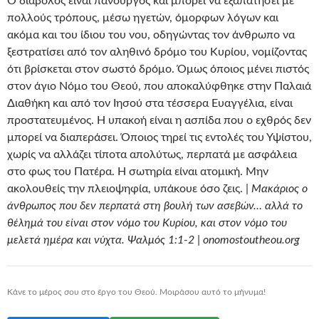
Ο διάβολος είναι πανούργος και μπορεί να εξαπατήσει με
πολλούς τρόπους, μέσω ηγετών, όμορφων λόγων και
ακόμα και του ίδιου του νου, οδηγώντας τον άνθρωπο να
ξεστρατίσει από τον αληθινό δρόμο του Κυρίου, νομίζοντας
ότι βρίσκεται στον σωστό δρόμο. Όμως όποιος μένει πιστός
στον άγιο Νόμο του Θεού, που αποκαλύφθηκε στην Παλαιά
Διαθήκη και από τον Ιησού στα τέσσερα Ευαγγέλια, είναι
προστατευμένος. Η υπακοή είναι η ασπίδα που ο εχθρός δεν
μπορεί να διαπεράσει. Όποιος τηρεί τις εντολές του Υψίστου,
χωρίς να αλλάζει τίποτα απολύτως, περπατά με ασφάλεια
στο φως του Πατέρα. Η σωτηρία είναι ατομική. Μην
ακολουθείς την πλειοψηφία, υπάκουε όσο ζεις. |
Μακάριος ο
άνθρωπος που δεν περπατά στη βουλή των ασεβών… αλλά το
θέλημά του είναι στον νόμο του Κυρίου, και στον νόμο του
μελετά ημέρα και νύχτα. Ψαλμός 1:1-2 | onomostoutheou.org
Κάνε το μέρος σου στο έργο του Θεού. Μοιράσου αυτό το μήνυμα!