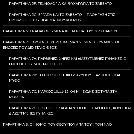
ΠΑΡΆΡΤΗΜΑ 5F: ΤΕΧΝΟΛΟΓΊΑ ΚΑΙ ΨΥΧΑΓΩΓΊΑ ΤΟ ΣΆΒΒΑΤΟ
ΠΑΡΆΡΤΗΜΑ 5G: ΕΡΓΑΣΊΑ ΚΑΙ ΤΟ ΣΆΒΒΑΤΟ — ΠΛΟΉΓΗΣΗ ΣΤΙΣ
ΠΡΟΚΛΉΣΕΙΣ ΤΟΥ ΠΡΑΓΜΑΤΙΚΟΎ ΚΌΣΜΟΥ
ΠΑΡΆΡΤΗΜΑ 6: ΤΑ ΑΠΑΓΟΡΕΥΜΈΝΑ ΚΡΈΑΤΑ ΓΙΑ ΤΟΥΣ ΧΡΙΣΤΙΑΝΟΎΣ
ΠΑΡΆΡΤΗΜΑ 7: ΠΑΡΘΈΝΕΣ, ΧΉΡΕΣ ΚΑΙ ΔΙΑΖΕΥΓΜΈΝΕΣ ΓΥΝΑΊΚΕΣ: ΟΙ
ΕΝΏΣΕΙΣ ΠΟΥ ΔΈΧΕΤΑΙ Ο ΘΕΌΣ
ΠΑΡΆΡΤΗΜΑ 7A: ΠΑΡΘΈΝΕΣ, ΧΉΡΕΣ ΚΑΙ ΔΙΑΖΕΥΓΜΈΝΕΣ ΓΥΝΑΊΚΕΣ: ΟΙ
ΕΝΏΣΕΙΣ ΠΟΥ ΔΈΧΕΤΑΙ Ο ΘΕΌΣ
ΠΑΡΆΡΤΗΜΑ 7B: ΤΟ ΠΙΣΤΟΠΟΙΗΤΙΚΌ ΔΙΑΖΥΓΊΟΥ — ΑΛΉΘΕΙΕΣ ΚΑΙ
ΜΎΘΟΙ
ΠΑΡΆΡΤΗΜΑ 7C: ΜΆΡΚΟΣ 10:11-12 ΚΑΙ Η ΨΕΥΔΉΣ ΙΣΌΤΗΤΑ ΣΤΗ
ΜΟΙΧΕΊΑ
ΠΑΡΆΡΤΗΜΑ 7D: ΕΡΩΤΉΣΕΙΣ ΚΑΙ ΑΠΑΝΤΉΣΕΙΣ — ΠΑΡΘΈΝΕΣ, ΧΉΡΕΣ ΚΑΙ
ΔΙΑΖΕΥΓΜΈΝΕΣ ΓΥΝΑΊΚΕΣ
ΠΑΡΆΡΤΗΜΑ 8: ΟΙ ΝΌΜΟΙ ΤΟΥ ΘΕΟΎ ΠΟΥ ΑΠΑΙΤΟΎΝ ΤΟΝ ΝΑΌ