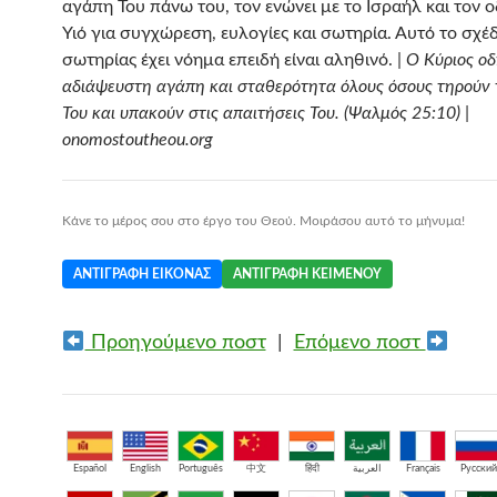
αγάπη Του πάνω του, τον ενώνει με το Ισραήλ και τον 
Υιό για συγχώρεση, ευλογίες και σωτηρία. Αυτό το σχέ
σωτηρίας έχει νόημα επειδή είναι αληθινό. |
Ο Κύριος οδ
αδιάψευστη αγάπη και σταθερότητα όλους όσους τηρούν 
Του και υπακούν στις απαιτήσεις Του. (Ψαλμός 25:10) |
onomostoutheou.org
Κάνε το μέρος σου στο έργο του Θεού. Μοιράσου αυτό το μήνυμα!
ΑΝΤΙΓΡΑΦΉ ΕΙΚΌΝΑΣ
ΑΝΤΙΓΡΑΦΉ ΚΕΙΜΈΝΟΥ
Προηγούμενο ποστ
|
Επόμενο ποστ
Español
English
Português
中文
हिंदी
العربية
Français
Русский