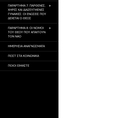
ΠΑΡΆΡΤΗΜΑ 7: ΠΑΡΘΈΝΕΣ,
ΧΉΡΕΣ ΚΑΙ ΔΙΑΖΕΥΓΜΈΝΕΣ
ΓΥΝΑΊΚΕΣ: ΟΙ ΕΝΏΣΕΙΣ ΠΟΥ
ΔΈΧΕΤΑΙ Ο ΘΕΌΣ
ΠΑΡΆΡΤΗΜΑ 8: ΟΙ ΝΌΜΟΙ
ΤΟΥ ΘΕΟΎ ΠΟΥ ΑΠΑΙΤΟΎΝ
ΤΟΝ ΝΑΌ
ΗΜΕΡΉΣΙΑ ΑΝΑΓΝΏΣΜΑΤΑ
ΠΟΣΤ ΣΤΑ ΚΟΙΝΩΝΙΚΆ
ΠΟΙΟΙ ΕΊΜΑΣΤΕ