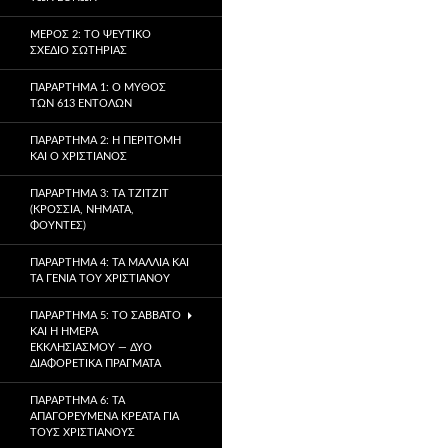
ΜΈΡΟΣ 2: ΤΟ ΨΕΎΤΙΚΟ
ΣΧΈΔΙΟ ΣΩΤΗΡΊΑΣ
ΠΑΡΆΡΤΗΜΑ 1: Ο ΜΎΘΟΣ
ΤΩΝ 613 ΕΝΤΟΛΏΝ
ΠΑΡΆΡΤΗΜΑ 2: Η ΠΕΡΙΤΟΜΉ
ΚΑΙ Ο ΧΡΙΣΤΙΑΝΌΣ
ΠΑΡΆΡΤΗΜΑ 3: ΤΑ TZITZIT
(ΚΡΌΣΣΙΑ, ΝΉΜΑΤΑ,
ΦΟΎΝΤΕΣ)
ΠΑΡΆΡΤΗΜΑ 4: ΤΑ ΜΑΛΛΙΆ ΚΑΙ
ΤΑ ΓΈΝΙΑ ΤΟΥ ΧΡΙΣΤΙΑΝΟΎ
ΠΑΡΆΡΤΗΜΑ 5: ΤΟ ΣΆΒΒΑΤΟ
ΚΑΙ Η ΗΜΈΡΑ
ΕΚΚΛΗΣΙΑΣΜΟΎ — ΔΎΟ
ΔΙΑΦΟΡΕΤΙΚΆ ΠΡΆΓΜΑΤΑ
ΠΑΡΆΡΤΗΜΑ 6: ΤΑ
ΑΠΑΓΟΡΕΥΜΈΝΑ ΚΡΈΑΤΑ ΓΙΑ
ΤΟΥΣ ΧΡΙΣΤΙΑΝΟΎΣ