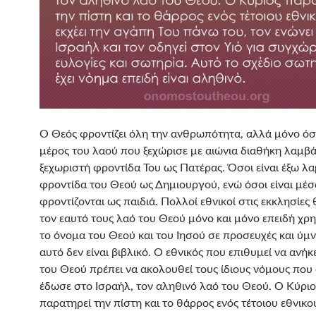
Ο Θεός φροντίζει όλη την ανθρωπότητα, αλλά μόνο όσο
μέρος του λαού που ξεχώρισε με αιώνια διαθήκη λαμβ
ξεχωριστή φροντίδα Του ως Πατέρας. Όσοι είναι έξω λ
φροντίδα του Θεού ως Δημιουργού, ενώ όσοι είναι μέσ
φροντίζονται ως παιδιά. Πολλοί εθνικοί στις εκκλησίες
τον εαυτό τους λαό του Θεού μόνο και μόνο επειδή χρ
το όνομα του Θεού και του Ιησού σε προσευχές και ύμ
αυτό δεν είναι βιβλικό. Ο εθνικός που επιθυμεί να ανήκ
του Θεού πρέπει να ακολουθεί τους ίδιους νόμους που
έδωσε στο Ισραήλ, τον αληθινό λαό του Θεού. Ο Κύριο
παρατηρεί την πίστη και το θάρρος ενός τέτοιου εθνικού