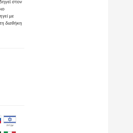
οδηγεί στον
διο
ηγεί με
τη διαθήκη
עברית