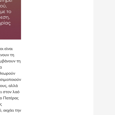
ι είναι
άνουν τη
αμβάνουν τη
α
 θεωρούν
ησιμοποιούν
νους, αλλά
ει στον λαό
 ο Πατέρας
ς
, εκχέει την