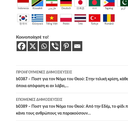
Indonesia
Kiswahili
فارسی
Deutsch
日本語
বাংলা
Tagalog
اُردو
한국어
Ελληνικά
Tiếng Việt
Polski
ไทย
Türkçe
Română
Κοινοποίησέ το!
Πλοήγηση
ΠΡΟΗΓΟΎΜΕΝΕΣ ΔΗΜΟΣΙΕΎΣΕΙΣ
άρθρων
b0387 – Ποστ για τον Νόμο του Θεού: Στην τελική κρίση, κάθ
όποια απόφαση κι αν λάβει,…
ΕΠΌΜΕΝΕΣ ΔΗΜΟΣΙΕΎΣΕΙΣ
b0389 – Ποστ για τον Νόμο του Θεού: Από την Εδέμ, το φίδι 
κάνει τους ανθρώπους να παρακούσουν…