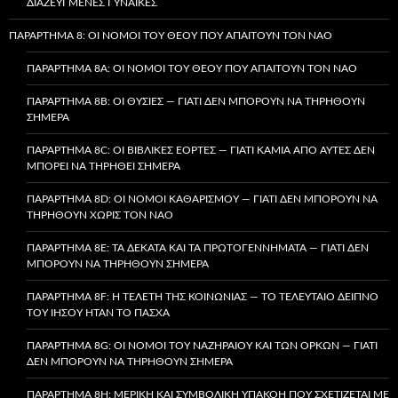
ΔΙΑΖΕΥΓΜΈΝΕΣ ΓΥΝΑΊΚΕΣ
ΠΑΡΆΡΤΗΜΑ 8: ΟΙ ΝΌΜΟΙ ΤΟΥ ΘΕΟΎ ΠΟΥ ΑΠΑΙΤΟΎΝ ΤΟΝ ΝΑΌ
ΠΑΡΆΡΤΗΜΑ 8A: ΟΙ ΝΌΜΟΙ ΤΟΥ ΘΕΟΎ ΠΟΥ ΑΠΑΙΤΟΎΝ ΤΟΝ ΝΑΌ
ΠΑΡΆΡΤΗΜΑ 8B: ΟΙ ΘΥΣΊΕΣ — ΓΙΑΤΊ ΔΕΝ ΜΠΟΡΟΎΝ ΝΑ ΤΗΡΗΘΟΎΝ
ΣΉΜΕΡΑ
ΠΑΡΆΡΤΗΜΑ 8C: ΟΙ ΒΙΒΛΙΚΈΣ ΕΟΡΤΈΣ — ΓΙΑΤΊ ΚΑΜΊΑ ΑΠΌ ΑΥΤΈΣ ΔΕΝ
ΜΠΟΡΕΊ ΝΑ ΤΗΡΗΘΕΊ ΣΉΜΕΡΑ
ΠΑΡΆΡΤΗΜΑ 8D: ΟΙ ΝΌΜΟΙ ΚΑΘΑΡΙΣΜΟΎ — ΓΙΑΤΊ ΔΕΝ ΜΠΟΡΟΎΝ ΝΑ
ΤΗΡΗΘΟΎΝ ΧΩΡΊΣ ΤΟΝ ΝΑΌ
ΠΑΡΆΡΤΗΜΑ 8E: ΤΑ ΔΈΚΑΤΑ ΚΑΙ ΤΑ ΠΡΩΤΟΓΕΝΝΉΜΑΤΑ — ΓΙΑΤΊ ΔΕΝ
ΜΠΟΡΟΎΝ ΝΑ ΤΗΡΗΘΟΎΝ ΣΉΜΕΡΑ
ΠΑΡΆΡΤΗΜΑ 8F: Η ΤΕΛΕΤΉ ΤΗΣ ΚΟΙΝΩΝΊΑΣ — ΤΟ ΤΕΛΕΥΤΑΊΟ ΔΕΊΠΝΟ
ΤΟΥ ΙΗΣΟΎ ΉΤΑΝ ΤΟ ΠΆΣΧΑ
ΠΑΡΆΡΤΗΜΑ 8G: ΟΙ ΝΌΜΟΙ ΤΟΥ ΝΑΖΗΡΑΊΟΥ ΚΑΙ ΤΩΝ ΌΡΚΩΝ — ΓΙΑΤΊ
ΔΕΝ ΜΠΟΡΟΎΝ ΝΑ ΤΗΡΗΘΟΎΝ ΣΉΜΕΡΑ
ΠΑΡΆΡΤΗΜΑ 8H: ΜΕΡΙΚΉ ΚΑΙ ΣΥΜΒΟΛΙΚΉ ΥΠΑΚΟΉ ΠΟΥ ΣΧΕΤΊΖΕΤΑΙ ΜΕ