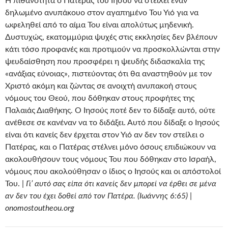
Η πιθανότητα ο Πατέρας του Ιησού να στείλει έναν
δηλωμένο ανυπάκουο στον αγαπημένο Του Υιό για να
ωφεληθεί από το αίμα Του είναι απολύτως μηδενική.
Δυστυχώς, εκατομμύρια ψυχές στις εκκλησίες δεν βλέπουν
κάτι τόσο προφανές και προτιμούν να προσκολλώνται στην
ψευδαίσθηση που προσφέρει η ψευδής διδασκαλία της
«ανάξιας εύνοιας», πιστεύοντας ότι θα αναστηθούν με τον
Χριστό ακόμη και ζώντας σε ανοιχτή ανυπακοή στους
νόμους του Θεού, που δόθηκαν στους προφήτες της
Παλαιάς Διαθήκης. Ο Ιησούς ποτέ δεν το δίδαξε αυτό, ούτε
ανέθεσε σε κανέναν να το διδάξει. Αυτό που δίδαξε ο Ιησούς
είναι ότι κανείς δεν έρχεται στον Υιό αν δεν τον στείλει ο
Πατέρας, και ο Πατέρας στέλνει μόνο όσους επιδιώκουν να
ακολουθήσουν τους νόμους Του που δόθηκαν στο Ισραήλ,
νόμους που ακολούθησαν ο ίδιος ο Ιησούς και οι απόστολοί
Του. |
Γι’ αυτό σας είπα ότι κανείς δεν μπορεί να έρθει σε μένα
αν δεν του έχει δοθεί από τον Πατέρα. (Ιωάννης 6:65) |
onomostoutheou.org