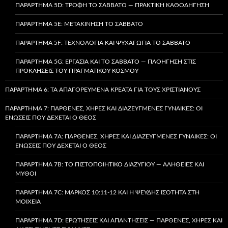
ΠΑΡΆΡΤΗΜΑ 5D: ΤΡΟΦΉ ΤΟ ΣΆΒΒΑΤΟ — ΠΡΑΚΤΙΚΉ ΚΑΘΟΔΉΓΗΣΗ
ΠΑΡΆΡΤΗΜΑ 5E: ΜΕΤΑΚΊΝΗΣΗ ΤΟ ΣΆΒΒΑΤΟ
ΠΑΡΆΡΤΗΜΑ 5F: ΤΕΧΝΟΛΟΓΊΑ ΚΑΙ ΨΥΧΑΓΩΓΊΑ ΤΟ ΣΆΒΒΑΤΟ
ΠΑΡΆΡΤΗΜΑ 5G: ΕΡΓΑΣΊΑ ΚΑΙ ΤΟ ΣΆΒΒΑΤΟ — ΠΛΟΉΓΗΣΗ ΣΤΙΣ
ΠΡΟΚΛΉΣΕΙΣ ΤΟΥ ΠΡΑΓΜΑΤΙΚΟΎ ΚΌΣΜΟΥ
ΠΑΡΆΡΤΗΜΑ 6: ΤΑ ΑΠΑΓΟΡΕΥΜΈΝΑ ΚΡΈΑΤΑ ΓΙΑ ΤΟΥΣ ΧΡΙΣΤΙΑΝΟΎΣ
ΠΑΡΆΡΤΗΜΑ 7: ΠΑΡΘΈΝΕΣ, ΧΉΡΕΣ ΚΑΙ ΔΙΑΖΕΥΓΜΈΝΕΣ ΓΥΝΑΊΚΕΣ: ΟΙ
ΕΝΏΣΕΙΣ ΠΟΥ ΔΈΧΕΤΑΙ Ο ΘΕΌΣ
ΠΑΡΆΡΤΗΜΑ 7A: ΠΑΡΘΈΝΕΣ, ΧΉΡΕΣ ΚΑΙ ΔΙΑΖΕΥΓΜΈΝΕΣ ΓΥΝΑΊΚΕΣ: ΟΙ
ΕΝΏΣΕΙΣ ΠΟΥ ΔΈΧΕΤΑΙ Ο ΘΕΌΣ
ΠΑΡΆΡΤΗΜΑ 7B: ΤΟ ΠΙΣΤΟΠΟΙΗΤΙΚΌ ΔΙΑΖΥΓΊΟΥ — ΑΛΉΘΕΙΕΣ ΚΑΙ
ΜΎΘΟΙ
ΠΑΡΆΡΤΗΜΑ 7C: ΜΆΡΚΟΣ 10:11-12 ΚΑΙ Η ΨΕΥΔΉΣ ΙΣΌΤΗΤΑ ΣΤΗ
ΜΟΙΧΕΊΑ
ΠΑΡΆΡΤΗΜΑ 7D: ΕΡΩΤΉΣΕΙΣ ΚΑΙ ΑΠΑΝΤΉΣΕΙΣ — ΠΑΡΘΈΝΕΣ, ΧΉΡΕΣ ΚΑΙ