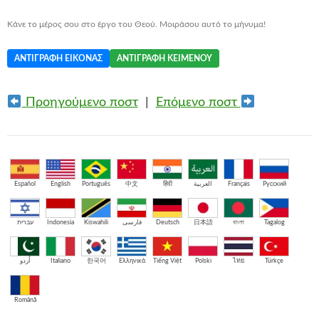
Κάνε το μέρος σου στο έργο του Θεού. Μοιράσου αυτό το μήνυμα!
ΑΝΤΙΓΡΑΦΉ ΕΙΚΌΝΑΣ
ΑΝΤΙΓΡΑΦΉ ΚΕΙΜΈΝΟΥ
Προηγούμενο ποστ
|
Επόμενο ποστ
Español
English
Português
中文
हिंदी
العربية
Français
Русский
עברית
Indonesia
Kiswahili
فارسی
Deutsch
日本語
বাংলা
Tagalog
اُردو
Italiano
한국어
Ελληνικά
Tiếng Việt
Polski
ไทย
Türkçe
Română