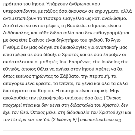
πρότυπο του Ιησού. Υπάρχουν άνθρωποι που
υπερασπίζονται με πάθος όσα άκουσαν σε κηρύγματα, αλλά
αντιμετωπίζουν τα τέσσερα ευαγγέλια ως κάτι αναλώσιμο.
Αυτό είναι να αντιστρέφεις τη Βασιλεία: ο Ιησούς είναι ο
Διδάσκαλος, και κάθε διδασκαλία που δεν ευθυγραμμίζεται
με όσα είπε Εκείνος είναι δηλητήριο του φιδιού. Το Άγιο
Πνεύμα δεν μας οδηγεί σε δικαιολογίες για ανυπακοή· μας
επιστρέφει σε όσα δίδαξε ο Χριστός και σε όσα έπραξαν οι
απόστολοι και οι μαθητές Του. Επομένως, είτε Ιουδαίος είτε
εθνικός, όποιος θέλει να ανήκει στον Ιησού πρέπει να ζει
όπως εκείνοι: τηρώντας το Σάββατο, την περιτομή, τα
απαγορευμένα κρέατα, τα tzitzits, τα γένια και όλα τα άλλα
διατάγματα του Κυρίου. Η σωτηρία είναι ατομική. Μην
ακολουθείς την πλειοψηφία· υπάκουε όσο ζεις. |
Όποιος
προχωρεί πέρα και δεν μένει στη διδασκαλία του Χριστού, δεν
έχει τον Θεό. Όποιος μένει στη διδασκαλία του Χριστού έχει και
τον Πατέρα και τον Υιό. (2 Ιωάννη 9) | onomostoutheou.org