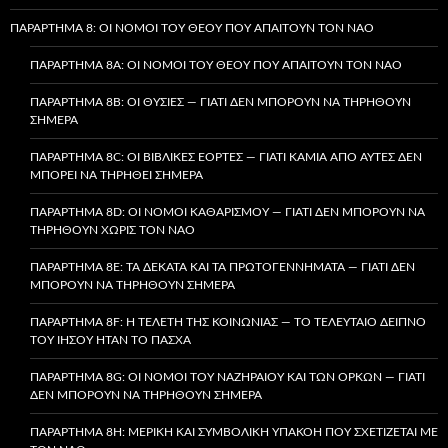
ΠΑΡΆΡΤΗΜΑ 8: ΟΙ ΝΌΜΟΙ ΤΟΥ ΘΕΟΎ ΠΟΥ ΑΠΑΙΤΟΎΝ ΤΟΝ ΝΑΌ
ΠΑΡΆΡΤΗΜΑ 8A: ΟΙ ΝΌΜΟΙ ΤΟΥ ΘΕΟΎ ΠΟΥ ΑΠΑΙΤΟΎΝ ΤΟΝ ΝΑΌ
ΠΑΡΆΡΤΗΜΑ 8B: ΟΙ ΘΥΣΊΕΣ — ΓΙΑΤΊ ΔΕΝ ΜΠΟΡΟΎΝ ΝΑ ΤΗΡΗΘΟΎΝ
ΣΉΜΕΡΑ
ΠΑΡΆΡΤΗΜΑ 8C: ΟΙ ΒΙΒΛΙΚΈΣ ΕΟΡΤΈΣ — ΓΙΑΤΊ ΚΑΜΊΑ ΑΠΌ ΑΥΤΈΣ ΔΕΝ
ΜΠΟΡΕΊ ΝΑ ΤΗΡΗΘΕΊ ΣΉΜΕΡΑ
ΠΑΡΆΡΤΗΜΑ 8D: ΟΙ ΝΌΜΟΙ ΚΑΘΑΡΙΣΜΟΎ — ΓΙΑΤΊ ΔΕΝ ΜΠΟΡΟΎΝ ΝΑ
ΤΗΡΗΘΟΎΝ ΧΩΡΊΣ ΤΟΝ ΝΑΌ
ΠΑΡΆΡΤΗΜΑ 8E: ΤΑ ΔΈΚΑΤΑ ΚΑΙ ΤΑ ΠΡΩΤΟΓΕΝΝΉΜΑΤΑ — ΓΙΑΤΊ ΔΕΝ
ΜΠΟΡΟΎΝ ΝΑ ΤΗΡΗΘΟΎΝ ΣΉΜΕΡΑ
ΠΑΡΆΡΤΗΜΑ 8F: Η ΤΕΛΕΤΉ ΤΗΣ ΚΟΙΝΩΝΊΑΣ — ΤΟ ΤΕΛΕΥΤΑΊΟ ΔΕΊΠΝΟ
ΤΟΥ ΙΗΣΟΎ ΉΤΑΝ ΤΟ ΠΆΣΧΑ
ΠΑΡΆΡΤΗΜΑ 8G: ΟΙ ΝΌΜΟΙ ΤΟΥ ΝΑΖΗΡΑΊΟΥ ΚΑΙ ΤΩΝ ΌΡΚΩΝ — ΓΙΑΤΊ
ΔΕΝ ΜΠΟΡΟΎΝ ΝΑ ΤΗΡΗΘΟΎΝ ΣΉΜΕΡΑ
ΠΑΡΆΡΤΗΜΑ 8H: ΜΕΡΙΚΉ ΚΑΙ ΣΥΜΒΟΛΙΚΉ ΥΠΑΚΟΉ ΠΟΥ ΣΧΕΤΊΖΕΤΑΙ ΜΕ