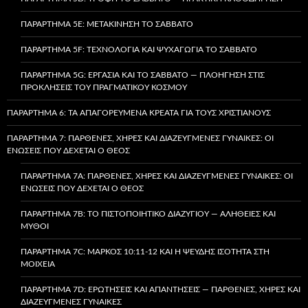
ΠΑΡΆΡΤΗΜΑ 5E: ΜΕΤΑΚΊΝΗΣΗ ΤΟ ΣΆΒΒΑΤΟ
ΠΑΡΆΡΤΗΜΑ 5F: ΤΕΧΝΟΛΟΓΊΑ ΚΑΙ ΨΥΧΑΓΩΓΊΑ ΤΟ ΣΆΒΒΑΤΟ
ΠΑΡΆΡΤΗΜΑ 5G: ΕΡΓΑΣΊΑ ΚΑΙ ΤΟ ΣΆΒΒΑΤΟ — ΠΛΟΉΓΗΣΗ ΣΤΙΣ
ΠΡΟΚΛΉΣΕΙΣ ΤΟΥ ΠΡΑΓΜΑΤΙΚΟΎ ΚΌΣΜΟΥ
ΠΑΡΆΡΤΗΜΑ 6: ΤΑ ΑΠΑΓΟΡΕΥΜΈΝΑ ΚΡΈΑΤΑ ΓΙΑ ΤΟΥΣ ΧΡΙΣΤΙΑΝΟΎΣ
ΠΑΡΆΡΤΗΜΑ 7: ΠΑΡΘΈΝΕΣ, ΧΉΡΕΣ ΚΑΙ ΔΙΑΖΕΥΓΜΈΝΕΣ ΓΥΝΑΊΚΕΣ: ΟΙ
ΕΝΏΣΕΙΣ ΠΟΥ ΔΈΧΕΤΑΙ Ο ΘΕΌΣ
ΠΑΡΆΡΤΗΜΑ 7A: ΠΑΡΘΈΝΕΣ, ΧΉΡΕΣ ΚΑΙ ΔΙΑΖΕΥΓΜΈΝΕΣ ΓΥΝΑΊΚΕΣ: ΟΙ
ΕΝΏΣΕΙΣ ΠΟΥ ΔΈΧΕΤΑΙ Ο ΘΕΌΣ
ΠΑΡΆΡΤΗΜΑ 7B: ΤΟ ΠΙΣΤΟΠΟΙΗΤΙΚΌ ΔΙΑΖΥΓΊΟΥ — ΑΛΉΘΕΙΕΣ ΚΑΙ
ΜΎΘΟΙ
ΠΑΡΆΡΤΗΜΑ 7C: ΜΆΡΚΟΣ 10:11-12 ΚΑΙ Η ΨΕΥΔΉΣ ΙΣΌΤΗΤΑ ΣΤΗ
ΜΟΙΧΕΊΑ
ΠΑΡΆΡΤΗΜΑ 7D: ΕΡΩΤΉΣΕΙΣ ΚΑΙ ΑΠΑΝΤΉΣΕΙΣ — ΠΑΡΘΈΝΕΣ, ΧΉΡΕΣ ΚΑΙ
ΔΙΑΖΕΥΓΜΈΝΕΣ ΓΥΝΑΊΚΕΣ