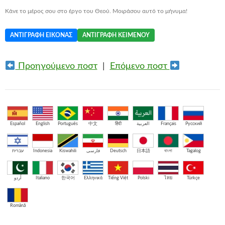
Κάνε το μέρος σου στο έργο του Θεού. Μοιράσου αυτό το μήνυμα!
ΑΝΤΙΓΡΑΦΉ ΕΙΚΌΝΑΣ
ΑΝΤΙΓΡΑΦΉ ΚΕΙΜΈΝΟΥ
Προηγούμενο ποστ
|
Επόμενο ποστ
Español
English
Português
中文
हिंदी
العربية
Français
Русский
עברית
Indonesia
Kiswahili
فارسی
Deutsch
日本語
বাংলা
Tagalog
اُردو
Italiano
한국어
Ελληνικά
Tiếng Việt
Polski
ไทย
Türkçe
Română