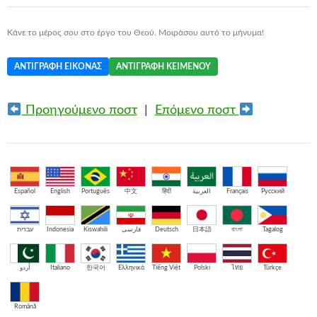
Κάνε το μέρος σου στο έργο του Θεού. Μοιράσου αυτό το μήνυμα!
ΑΝΤΙΓΡΑΦΉ ΕΙΚΌΝΑΣ
ΑΝΤΙΓΡΑΦΉ ΚΕΙΜΈΝΟΥ
Προηγούμενο ποστ
|
Επόμενο ποστ
Español
English
Português
中文
हिंदी
العربية
Français
Русский
עברית
Indonesia
Kiswahili
فارسی
Deutsch
日本語
বাংলা
Tagalog
اُردو
Italiano
한국어
Ελληνικά
Tiếng Việt
Polski
ไทย
Türkçe
Română