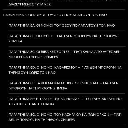
ΔΙΑΖΕΥΓΜΈΝΕΣ ΓΥΝΑΊΚΕΣ
ΠΑΡΆΡΤΗΜΑ 8: ΟΙ ΝΌΜΟΙ ΤΟΥ ΘΕΟΎ ΠΟΥ ΑΠΑΙΤΟΎΝ ΤΟΝ ΝΑΌ
ΠΑΡΆΡΤΗΜΑ 8A: ΟΙ ΝΌΜΟΙ ΤΟΥ ΘΕΟΎ ΠΟΥ ΑΠΑΙΤΟΎΝ ΤΟΝ ΝΑΌ
ΠΑΡΆΡΤΗΜΑ 8B: ΟΙ ΘΥΣΊΕΣ — ΓΙΑΤΊ ΔΕΝ ΜΠΟΡΟΎΝ ΝΑ ΤΗΡΗΘΟΎΝ
ΣΉΜΕΡΑ
ΠΑΡΆΡΤΗΜΑ 8C: ΟΙ ΒΙΒΛΙΚΈΣ ΕΟΡΤΈΣ — ΓΙΑΤΊ ΚΑΜΊΑ ΑΠΌ ΑΥΤΈΣ ΔΕΝ
ΜΠΟΡΕΊ ΝΑ ΤΗΡΗΘΕΊ ΣΉΜΕΡΑ
ΠΑΡΆΡΤΗΜΑ 8D: ΟΙ ΝΌΜΟΙ ΚΑΘΑΡΙΣΜΟΎ — ΓΙΑΤΊ ΔΕΝ ΜΠΟΡΟΎΝ ΝΑ
ΤΗΡΗΘΟΎΝ ΧΩΡΊΣ ΤΟΝ ΝΑΌ
ΠΑΡΆΡΤΗΜΑ 8E: ΤΑ ΔΈΚΑΤΑ ΚΑΙ ΤΑ ΠΡΩΤΟΓΕΝΝΉΜΑΤΑ — ΓΙΑΤΊ ΔΕΝ
ΜΠΟΡΟΎΝ ΝΑ ΤΗΡΗΘΟΎΝ ΣΉΜΕΡΑ
ΠΑΡΆΡΤΗΜΑ 8F: Η ΤΕΛΕΤΉ ΤΗΣ ΚΟΙΝΩΝΊΑΣ — ΤΟ ΤΕΛΕΥΤΑΊΟ ΔΕΊΠΝΟ
ΤΟΥ ΙΗΣΟΎ ΉΤΑΝ ΤΟ ΠΆΣΧΑ
ΠΑΡΆΡΤΗΜΑ 8G: ΟΙ ΝΌΜΟΙ ΤΟΥ ΝΑΖΗΡΑΊΟΥ ΚΑΙ ΤΩΝ ΌΡΚΩΝ — ΓΙΑΤΊ
ΔΕΝ ΜΠΟΡΟΎΝ ΝΑ ΤΗΡΗΘΟΎΝ ΣΉΜΕΡΑ