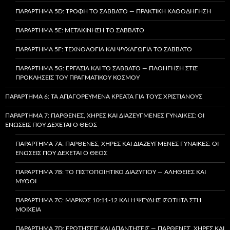
ΠΑΡΆΡΤΗΜΑ 5D: ΤΡΟΦΉ ΤΟ ΣΆΒΒΑΤΟ — ΠΡΑΚΤΙΚΉ ΚΑΘΟΔΉΓΗΣΗ
ΠΑΡΆΡΤΗΜΑ 5E: ΜΕΤΑΚΊΝΗΣΗ ΤΟ ΣΆΒΒΑΤΟ
ΠΑΡΆΡΤΗΜΑ 5F: ΤΕΧΝΟΛΟΓΊΑ ΚΑΙ ΨΥΧΑΓΩΓΊΑ ΤΟ ΣΆΒΒΑΤΟ
ΠΑΡΆΡΤΗΜΑ 5G: ΕΡΓΑΣΊΑ ΚΑΙ ΤΟ ΣΆΒΒΑΤΟ — ΠΛΟΉΓΗΣΗ ΣΤΙΣ
ΠΡΟΚΛΉΣΕΙΣ ΤΟΥ ΠΡΑΓΜΑΤΙΚΟΎ ΚΌΣΜΟΥ
ΠΑΡΆΡΤΗΜΑ 6: ΤΑ ΑΠΑΓΟΡΕΥΜΈΝΑ ΚΡΈΑΤΑ ΓΙΑ ΤΟΥΣ ΧΡΙΣΤΙΑΝΟΎΣ
ΠΑΡΆΡΤΗΜΑ 7: ΠΑΡΘΈΝΕΣ, ΧΉΡΕΣ ΚΑΙ ΔΙΑΖΕΥΓΜΈΝΕΣ ΓΥΝΑΊΚΕΣ: ΟΙ
ΕΝΏΣΕΙΣ ΠΟΥ ΔΈΧΕΤΑΙ Ο ΘΕΌΣ
ΠΑΡΆΡΤΗΜΑ 7A: ΠΑΡΘΈΝΕΣ, ΧΉΡΕΣ ΚΑΙ ΔΙΑΖΕΥΓΜΈΝΕΣ ΓΥΝΑΊΚΕΣ: ΟΙ
ΕΝΏΣΕΙΣ ΠΟΥ ΔΈΧΕΤΑΙ Ο ΘΕΌΣ
ΠΑΡΆΡΤΗΜΑ 7B: ΤΟ ΠΙΣΤΟΠΟΙΗΤΙΚΌ ΔΙΑΖΥΓΊΟΥ — ΑΛΉΘΕΙΕΣ ΚΑΙ
ΜΎΘΟΙ
ΠΑΡΆΡΤΗΜΑ 7C: ΜΆΡΚΟΣ 10:11-12 ΚΑΙ Η ΨΕΥΔΉΣ ΙΣΌΤΗΤΑ ΣΤΗ
ΜΟΙΧΕΊΑ
ΠΑΡΆΡΤΗΜΑ 7D: ΕΡΩΤΉΣΕΙΣ ΚΑΙ ΑΠΑΝΤΉΣΕΙΣ — ΠΑΡΘΈΝΕΣ, ΧΉΡΕΣ ΚΑΙ