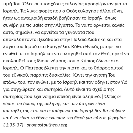
τιμή Του. Όλες οι υποσχέσεις ευλογίας προορίζονταν για το
Ισραήλ. Τις λίγες φορές που ο Θεός ευλόγησε άλλα έθνη,
ήταν ως ανταμοιβή επειδή βοήθησαν το Ισραήλ, όπως
συνέβη με τις μαίες στην Αίγυπτο. Το να το αρνείται κανείς
αυτό, σημαίνει να αρνείται τα γεγονότα που
αποκαλύπτονται ξεκάθαρα στην Παλαιά Διαθήκη και στα
λόγια του Ιησού στα Ευαγγέλια. Κάθε εθνικός μπορεί να
ενωθεί με το Ισραήλ και να ευλογηθεί από τον Θεό, αρκεί να
ακολουθεί τους ίδιους νόμους που ο Κύριος έδωσε στο
Ισραήλ. Ο Πατέρας βλέπει την πίστη και το θάρρος αυτού
του εθνικού, παρά τις δυσκολίες. Χύνει την αγάπη Του
επάνω του, τον ενώνει με το Ισραήλ και τον οδηγεί στον Υιό
για συγχώρεση και σωτηρία. Αυτό είναι το σχέδιο της
σωτηρίας που έχει νόημα επειδή είναι αληθινό. |
Όπως οι
νόμοι του ήλιου, της σελήνης και των άστρων είναι
αμετάβλητοι, έτσι και οι απόγονοι του Ισραήλ δεν θα πάψουν
ποτέ να είναι το έθνος ενώπιον του Θεού για πάντα. (Ιερεμίας
31:35-37) | onomostoutheou.org