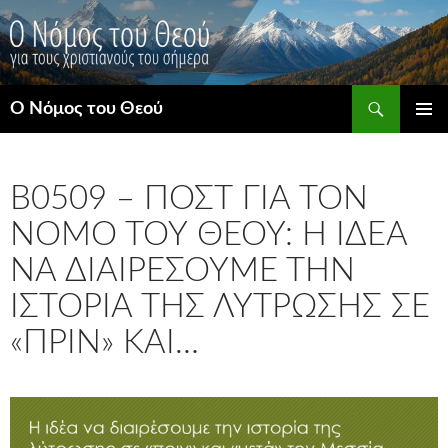
Μετάβαση
σε
περιεχόμενο
Αναζήτηση
Ο Νόμος του Θεού
ΚΎΡΙΟ
ΜΕΝΟΎ
B0509 – ΠΟΣΤ ΓΙΑ ΤΟΝ
ΝΌΜΟ ΤΟΥ ΘΕΟΎ: Η ΙΔΈΑ
ΝΑ ΔΙΑΙΡΈΣΟΥΜΕ ΤΗΝ
ΙΣΤΟΡΊΑ ΤΗΣ ΛΎΤΡΩΣΗΣ ΣΕ
«ΠΡΙΝ» ΚΑΙ…