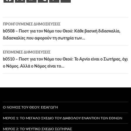
Πλοήγηση
ΠΡΟΗΓΟΎΜΕΝΕΣ ΔΗΜΟΣΙΕΎΣΕΙΣ
άρθρων
b0508 – Ποστ για τον Νόμο του Θεού: Κάθε βασική διδασκαλία,
διδασκαλίες που αφορούν τη σωτηρία των…
ΕΠΌΜΕΝΕΣ ΔΗΜΟΣΙΕΎΣΕΙΣ
b0510 – Ποστ για τον Νόμο του Θεού: Το Αρνίο είναι ο Σωτήρας, όχι
ο Νόμος. Αλλά ο Νόμος είναι το…
Ο ΝΌΜΟΣ ΤΟΥ ΘΕΟΎ: ΕΙΣΑΓΩΓΉ
ΜΈΡΟΣ 1: ΤΟ ΜΕΓΆΛΟ ΣΧΈΔΙΟ ΤΟΥ ΔΙΑΒΌΛΟΥ ΕΝΑΝΤΊΟΝ ΤΩΝ ΕΘΝΏΝ
ΜΈΡΟΣ 2: ΤΟ ΨΕΎΤΙΚΟ ΣΧΈΔΙΟ ΣΩΤΗΡΊΑΣ