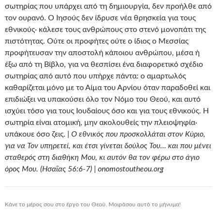
σωτηρίας που υπάρχει από τη δημιουργία, δεν προήλθε από
τον ουρανό. Ο Ιησούς δεν ίδρυσε νέα θρησκεία για τους
εθνικούς· κάλεσε τους ανθρώπους στο στενό μονοπάτι της
πιστότητας. Ούτε οι προφήτες ούτε ο ίδιος ο Μεσσίας
προφήτευσαν την αποστολή κάποιου ανθρώπου, μέσα ή
έξω από τη Βίβλο, για να θεσπίσει ένα διαφορετικό σχέδιο
σωτηρίας από αυτό που υπήρχε πάντα: ο αμαρτωλός
καθαρίζεται μόνο με το Αίμα του Αρνίου όταν παραδοθεί και
επιδιώξει να υπακούσει όλο τον Νόμο του Θεού, και αυτό
ισχύει τόσο για τους Ιουδαίους όσο και για τους εθνικούς. Η
σωτηρία είναι ατομική, μην ακολουθείς την πλειοψηφία·
υπάκουε όσο ζεις. |
Ο εθνικός που προσκολλάται στον Κύριο,
για να Τον υπηρετεί, και έτσι γίνεται δούλος Του… και που μένει
σταθερός στη διαθήκη Μου, κι αυτόν θα τον φέρω στο άγιο
όρος Μου. (Ησαΐας 56:6-7) | onomostoutheou.org
Κάνε το μέρος σου στο έργο του Θεού. Μοιράσου αυτό το μήνυμα!