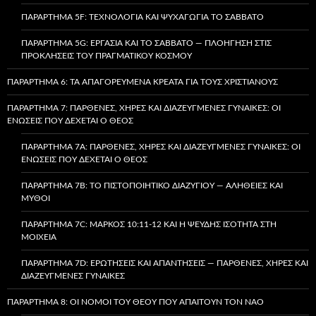
ΠΑΡΆΡΤΗΜΑ 5F: ΤΕΧΝΟΛΟΓΊΑ ΚΑΙ ΨΥΧΑΓΩΓΊΑ ΤΟ ΣΆΒΒΑΤΟ
ΠΑΡΆΡΤΗΜΑ 5G: ΕΡΓΑΣΊΑ ΚΑΙ ΤΟ ΣΆΒΒΑΤΟ — ΠΛΟΉΓΗΣΗ ΣΤΙΣ
ΠΡΟΚΛΉΣΕΙΣ ΤΟΥ ΠΡΑΓΜΑΤΙΚΟΎ ΚΌΣΜΟΥ
ΠΑΡΆΡΤΗΜΑ 6: ΤΑ ΑΠΑΓΟΡΕΥΜΈΝΑ ΚΡΈΑΤΑ ΓΙΑ ΤΟΥΣ ΧΡΙΣΤΙΑΝΟΎΣ
ΠΑΡΆΡΤΗΜΑ 7: ΠΑΡΘΈΝΕΣ, ΧΉΡΕΣ ΚΑΙ ΔΙΑΖΕΥΓΜΈΝΕΣ ΓΥΝΑΊΚΕΣ: ΟΙ
ΕΝΏΣΕΙΣ ΠΟΥ ΔΈΧΕΤΑΙ Ο ΘΕΌΣ
ΠΑΡΆΡΤΗΜΑ 7A: ΠΑΡΘΈΝΕΣ, ΧΉΡΕΣ ΚΑΙ ΔΙΑΖΕΥΓΜΈΝΕΣ ΓΥΝΑΊΚΕΣ: ΟΙ
ΕΝΏΣΕΙΣ ΠΟΥ ΔΈΧΕΤΑΙ Ο ΘΕΌΣ
ΠΑΡΆΡΤΗΜΑ 7B: ΤΟ ΠΙΣΤΟΠΟΙΗΤΙΚΌ ΔΙΑΖΥΓΊΟΥ — ΑΛΉΘΕΙΕΣ ΚΑΙ
ΜΎΘΟΙ
ΠΑΡΆΡΤΗΜΑ 7C: ΜΆΡΚΟΣ 10:11-12 ΚΑΙ Η ΨΕΥΔΉΣ ΙΣΌΤΗΤΑ ΣΤΗ
ΜΟΙΧΕΊΑ
ΠΑΡΆΡΤΗΜΑ 7D: ΕΡΩΤΉΣΕΙΣ ΚΑΙ ΑΠΑΝΤΉΣΕΙΣ — ΠΑΡΘΈΝΕΣ, ΧΉΡΕΣ ΚΑΙ
ΔΙΑΖΕΥΓΜΈΝΕΣ ΓΥΝΑΊΚΕΣ
ΠΑΡΆΡΤΗΜΑ 8: ΟΙ ΝΌΜΟΙ ΤΟΥ ΘΕΟΎ ΠΟΥ ΑΠΑΙΤΟΎΝ ΤΟΝ ΝΑΌ