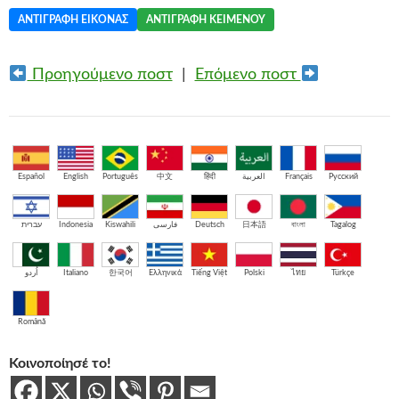
ΑΝΤΙΓΡΑΦΉ ΕΙΚΌΝΑΣ
ΑΝΤΙΓΡΑΦΉ ΚΕΙΜΈΝΟΥ
Προηγούμενο ποστ
|
Επόμενο ποστ
Español
English
Português
中文
हिंदी
العربية
Français
Русский
עברית
Indonesia
Kiswahili
فارسی
Deutsch
日本語
বাংলা
Tagalog
اُردو
Italiano
한국어
Ελληνικά
Tiếng Việt
Polski
ไทย
Türkçe
Română
Κοινοποίησέ το!