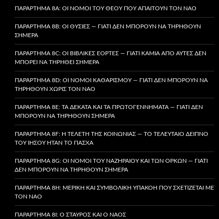
ΠΑΡΆΡΤΗΜΑ 8A: ΟΙ ΝΌΜΟΙ ΤΟΥ ΘΕΟΎ ΠΟΥ ΑΠΑΙΤΟΎΝ ΤΟΝ ΝΑΌ
ΠΑΡΆΡΤΗΜΑ 8B: ΟΙ ΘΥΣΊΕΣ — ΓΙΑΤΊ ΔΕΝ ΜΠΟΡΟΎΝ ΝΑ ΤΗΡΗΘΟΎΝ
ΣΉΜΕΡΑ
ΠΑΡΆΡΤΗΜΑ 8C: ΟΙ ΒΙΒΛΙΚΈΣ ΕΟΡΤΈΣ — ΓΙΑΤΊ ΚΑΜΊΑ ΑΠΌ ΑΥΤΈΣ ΔΕΝ
ΜΠΟΡΕΊ ΝΑ ΤΗΡΗΘΕΊ ΣΉΜΕΡΑ
ΠΑΡΆΡΤΗΜΑ 8D: ΟΙ ΝΌΜΟΙ ΚΑΘΑΡΙΣΜΟΎ — ΓΙΑΤΊ ΔΕΝ ΜΠΟΡΟΎΝ ΝΑ
ΤΗΡΗΘΟΎΝ ΧΩΡΊΣ ΤΟΝ ΝΑΌ
ΠΑΡΆΡΤΗΜΑ 8E: ΤΑ ΔΈΚΑΤΑ ΚΑΙ ΤΑ ΠΡΩΤΟΓΕΝΝΉΜΑΤΑ — ΓΙΑΤΊ ΔΕΝ
ΜΠΟΡΟΎΝ ΝΑ ΤΗΡΗΘΟΎΝ ΣΉΜΕΡΑ
ΠΑΡΆΡΤΗΜΑ 8F: Η ΤΕΛΕΤΉ ΤΗΣ ΚΟΙΝΩΝΊΑΣ — ΤΟ ΤΕΛΕΥΤΑΊΟ ΔΕΊΠΝΟ
ΤΟΥ ΙΗΣΟΎ ΉΤΑΝ ΤΟ ΠΆΣΧΑ
ΠΑΡΆΡΤΗΜΑ 8G: ΟΙ ΝΌΜΟΙ ΤΟΥ ΝΑΖΗΡΑΊΟΥ ΚΑΙ ΤΩΝ ΌΡΚΩΝ — ΓΙΑΤΊ
ΔΕΝ ΜΠΟΡΟΎΝ ΝΑ ΤΗΡΗΘΟΎΝ ΣΉΜΕΡΑ
ΠΑΡΆΡΤΗΜΑ 8H: ΜΕΡΙΚΉ ΚΑΙ ΣΥΜΒΟΛΙΚΉ ΥΠΑΚΟΉ ΠΟΥ ΣΧΕΤΊΖΕΤΑΙ ΜΕ
ΤΟΝ ΝΑΌ
ΠΑΡΆΡΤΗΜΑ 8I: Ο ΣΤΑΥΡΌΣ ΚΑΙ Ο ΝΑΌΣ