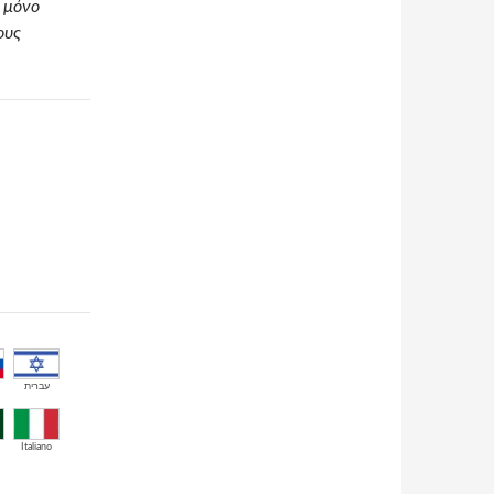
ά μόνο
ους
עברית
Italiano