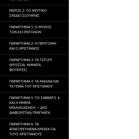
ΜΈΡΟΣ 2: ΤΟ ΨΕΎΤΙΚΟ
ΣΧΈΔΙΟ ΣΩΤΗΡΊΑΣ
ΠΑΡΆΡΤΗΜΑ 1: Ο ΜΎΘΟΣ
ΤΩΝ 613 ΕΝΤΟΛΏΝ
ΠΑΡΆΡΤΗΜΑ 2: Η ΠΕΡΙΤΟΜΉ
ΚΑΙ Ο ΧΡΙΣΤΙΑΝΌΣ
ΠΑΡΆΡΤΗΜΑ 3: ΤΑ TZITZIT
(ΚΡΌΣΣΙΑ, ΝΉΜΑΤΑ,
ΦΟΎΝΤΕΣ)
ΠΑΡΆΡΤΗΜΑ 4: ΤΑ ΜΑΛΛΙΆ ΚΑΙ
ΤΑ ΓΈΝΙΑ ΤΟΥ ΧΡΙΣΤΙΑΝΟΎ
ΠΑΡΆΡΤΗΜΑ 5: ΤΟ ΣΆΒΒΑΤΟ
ΚΑΙ Η ΗΜΈΡΑ
ΕΚΚΛΗΣΙΑΣΜΟΎ — ΔΎΟ
ΔΙΑΦΟΡΕΤΙΚΆ ΠΡΆΓΜΑΤΑ
ΠΑΡΆΡΤΗΜΑ 6: ΤΑ
ΑΠΑΓΟΡΕΥΜΈΝΑ ΚΡΈΑΤΑ ΓΙΑ
ΤΟΥΣ ΧΡΙΣΤΙΑΝΟΎΣ