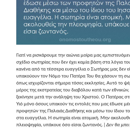
Γιατί να ρισκάρουμε την αιώνια μοίρα μας εμπιστευόμεν
σχέδιο σωτηρίας που δεν έχει καμία βάση στα λόγια το
κανένα από τα τέσσερα ευαγγέλια ο Σωτήρας μας δεν εί
υπακούουν τον Νόμο του Πατέρα Του θα χάσουν τη σω
όπως ισχυρίζονται σήμερα τόσες εκκλησίες. Αυτό το ψέ
μέρος της εκστρατείας του διαβόλου κατά των εθνικών,
ξεκίνησε μετά την ανάληψη του Χριστού. Ο Πατέρας στ
Υιό μόνο όσους υπακούν τις εντολές που μας έδωσε μ
προφητών της Παλαιάς Διαθήκης και μέσω του ίδιου τ
στα ευαγγέλια. Η σωτηρία είναι ατομική. Μην ακολουθε
πλειοψηφία, υπάκουε όσο είσαι ζωντανός. |
Δεν θα μπει