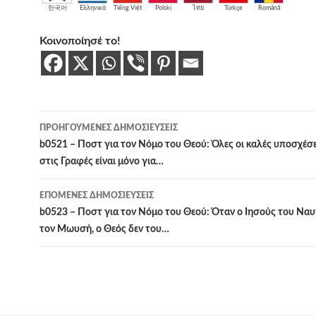
한국어
Ελληνικά
Tiếng Việt
Polski
ไทย
Türkçe
Română
Κοινοποίησέ το!
Πλοήγηση
ΠΡΟΗΓΟΎΜΕΝΕΣ ΔΗΜΟΣΙΕΎΣΕΙΣ
άρθρων
b0521 – Ποστ για τον Νόμο του Θεού: Όλες οι καλές υποσχέσ
στις Γραφές είναι μόνο για…
ΕΠΌΜΕΝΕΣ ΔΗΜΟΣΙΕΎΣΕΙΣ
b0523 – Ποστ για τον Νόμο του Θεού: Όταν ο Ιησούς του Ναυ
τον Μωυσή, ο Θεός δεν του…