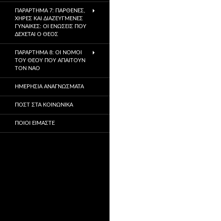
ΠΑΡΆΡΤΗΜΑ 7: ΠΑΡΘΈΝΕΣ,
ΧΉΡΕΣ ΚΑΙ ΔΙΑΖΕΥΓΜΈΝΕΣ
ΓΥΝΑΊΚΕΣ: ΟΙ ΕΝΏΣΕΙΣ ΠΟΥ
ΔΈΧΕΤΑΙ Ο ΘΕΌΣ
ΠΑΡΆΡΤΗΜΑ 8: ΟΙ ΝΌΜΟΙ
ΤΟΥ ΘΕΟΎ ΠΟΥ ΑΠΑΙΤΟΎΝ
ΤΟΝ ΝΑΌ
ΗΜΕΡΉΣΙΑ ΑΝΑΓΝΏΣΜΑΤΑ
ΠΟΣΤ ΣΤΑ ΚΟΙΝΩΝΙΚΆ
ΠΟΙΟΙ ΕΊΜΑΣΤΕ