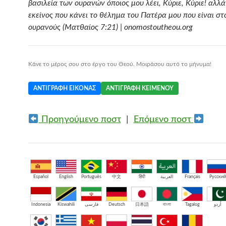
βασιλεία των ουρανών όποιος μου λέει, Κύριε, Κύριε! αλλ
εκείνος που κάνει το θέλημα του Πατέρα μου που είναι στ
ουρανούς (Ματθαίος 7:21) | onomostoutheou.org
Κάνε το μέρος σου στο έργο του Θεού. Μοιράσου αυτό το μήνυμα!
ΑΝΤΙΓΡΑΦΉ ΕΙΚΌΝΑΣ
ΑΝΤΙΓΡΑΦΉ ΚΕΙΜΈΝΟΥ
Προηγούμενο ποστ
|
Επόμενο ποστ
Español
English
Português
中文
हिंदी
العربية
Français
Русский
Indonesia
Kiswahili
فارسی
Deutsch
日本語
বাংলা
Tagalog
اُردو