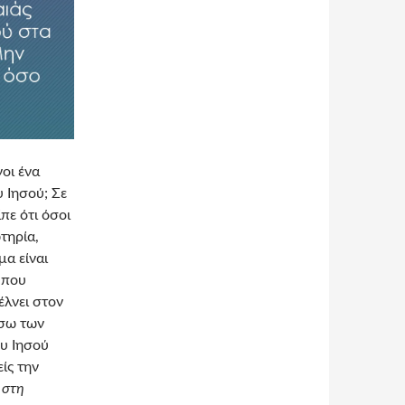
οι ένα
υ Ιησού; Σε
πε ότι όσοι
τηρία,
μα είναι
 που
έλνει στον
έσω των
ου Ιησού
ίς την
 στη