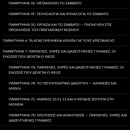
ΠΑΡΆΡΤΗΜΑ 5E: ΜΕΤΑΚΊΝΗΣΗ ΤΟ ΣΆΒΒΑΤΟ
ΠΑΡΆΡΤΗΜΑ 5F: ΤΕΧΝΟΛΟΓΊΑ ΚΑΙ ΨΥΧΑΓΩΓΊΑ ΤΟ ΣΆΒΒΑΤΟ
ΠΑΡΆΡΤΗΜΑ 5G: ΕΡΓΑΣΊΑ ΚΑΙ ΤΟ ΣΆΒΒΑΤΟ — ΠΛΟΉΓΗΣΗ ΣΤΙΣ
ΠΡΟΚΛΉΣΕΙΣ ΤΟΥ ΠΡΑΓΜΑΤΙΚΟΎ ΚΌΣΜΟΥ
ΠΑΡΆΡΤΗΜΑ 6: ΤΑ ΑΠΑΓΟΡΕΥΜΈΝΑ ΚΡΈΑΤΑ ΓΙΑ ΤΟΥΣ ΧΡΙΣΤΙΑΝΟΎΣ
ΠΑΡΆΡΤΗΜΑ 7: ΠΑΡΘΈΝΕΣ, ΧΉΡΕΣ ΚΑΙ ΔΙΑΖΕΥΓΜΈΝΕΣ ΓΥΝΑΊΚΕΣ: ΟΙ
ΕΝΏΣΕΙΣ ΠΟΥ ΔΈΧΕΤΑΙ Ο ΘΕΌΣ
ΠΑΡΆΡΤΗΜΑ 7A: ΠΑΡΘΈΝΕΣ, ΧΉΡΕΣ ΚΑΙ ΔΙΑΖΕΥΓΜΈΝΕΣ ΓΥΝΑΊΚΕΣ: ΟΙ
ΕΝΏΣΕΙΣ ΠΟΥ ΔΈΧΕΤΑΙ Ο ΘΕΌΣ
ΠΑΡΆΡΤΗΜΑ 7B: ΤΟ ΠΙΣΤΟΠΟΙΗΤΙΚΌ ΔΙΑΖΥΓΊΟΥ — ΑΛΉΘΕΙΕΣ ΚΑΙ
ΜΎΘΟΙ
ΠΑΡΆΡΤΗΜΑ 7C: ΜΆΡΚΟΣ 10:11-12 ΚΑΙ Η ΨΕΥΔΉΣ ΙΣΌΤΗΤΑ ΣΤΗ
ΜΟΙΧΕΊΑ
ΠΑΡΆΡΤΗΜΑ 7D: ΕΡΩΤΉΣΕΙΣ ΚΑΙ ΑΠΑΝΤΉΣΕΙΣ — ΠΑΡΘΈΝΕΣ, ΧΉΡΕΣ ΚΑΙ
ΔΙΑΖΕΥΓΜΈΝΕΣ ΓΥΝΑΊΚΕΣ