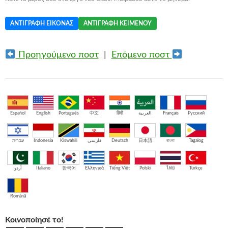
ΑΝΤΙΓΡΑΦΉ ΕΙΚΌΝΑΣ
ΑΝΤΙΓΡΑΦΉ ΚΕΙΜΈΝΟΥ
Προηγούμενο ποστ
|
Επόμενο ποστ
Español
English
Português
中文
हिंदी
العربية
Français
Русский
עברית
Indonesia
Kiswahili
فارسی
Deutsch
日本語
বাংলা
Tagalog
اُردو
Italiano
한국어
Ελληνικά
Tiếng Việt
Polski
ไทย
Türkçe
Română
Κοινοποίησέ το!