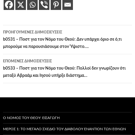
Πλοήγηση
ΠΡΟΗΓΟΎΜΕΝΕΣ ΔΗΜΟΣΙΕΎΣΕΙΣ
άρθρων
b0531 – Ποστ για τον Νόμο του Θεού: Δεν υπάρχει όριο σε ό,τι
μπορούμε να παρουσιάσουμε στον Ύψιστο….
ΕΠΌΜΕΝΕΣ ΔΗΜΟΣΙΕΎΣΕΙΣ
b0533 – Ποστ για τον Νόμο του Θεού: Πολλοί δεν γνωρίζουν ότι
μεταξύ Αβραάμ και Ιησού υπήρξε διάστημα…
Ο ΝΌΜΟΣ ΤΟΥ ΘΕΟΎ: ΕΙΣΑΓΩΓΉ
ΜΈΡΟΣ 1: ΤΟ ΜΕΓΆΛΟ ΣΧΈΔΙΟ ΤΟΥ ΔΙΑΒΌΛΟΥ ΕΝΑΝΤΊΟΝ ΤΩΝ ΕΘΝΏΝ