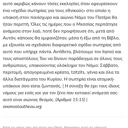
αυτό ακριβώς κάνουν τόσες εκκλησίες όταν εφευρίσκουν
ένα «σχέδιο σωτηρίας για τους εθνικούς» στο οποίο η
υπακοή στον πανίσχυρο και αιώνιο Νόμο του Πατέρα θα
ήταν περιττή. Όλες τις ημέρες που ο Μεσσίας περπάτησε
ανάμεσα στον λαό, ποτέ δεν προφήτευσε ότι, μετά από
Αυτόν, κάποιος θα εμφανιζόταν, μέσα ή έξω από τη Βίβλο,
με εξουσία να σχεδιάσει διαφορετικό σχέδιο σωτηρίας από
αυτό που υπήρχε πάντα. Αντίθετα, βλέπουμε τον Ιησού και
τους αποστόλους Του να δίνουν παράδειγμα σε όλους τους
ανθρώπους, υπακούοντας ολόκληρο τον Νόμο: Σάββατο,
περιτομή, απαγορευμένα κρέατα, tzitzits, γένια και όλα τα
άλλα διατάγματα του Κυρίου. Η σωτηρία είναι ατομική·
υπάκουε όσο είσαι ζωντανός. |
Η σύναξη θα έχει τους ίδιους
νόμους για εσάς και για τον ξένο που κατοικεί ανάμεσά σας·
αυτό είναι αιώνιος θεσμός. (Αριθμοί 15:15) |
onomostoutheou.org
Κάνε το μέρος σου στο έργο του Θεού. Μοιράσου αυτό το μήνυμα!