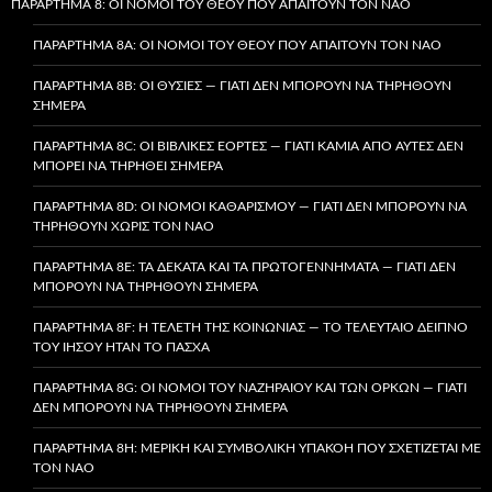
ΠΑΡΆΡΤΗΜΑ 8: ΟΙ ΝΌΜΟΙ ΤΟΥ ΘΕΟΎ ΠΟΥ ΑΠΑΙΤΟΎΝ ΤΟΝ ΝΑΌ
ΠΑΡΆΡΤΗΜΑ 8A: ΟΙ ΝΌΜΟΙ ΤΟΥ ΘΕΟΎ ΠΟΥ ΑΠΑΙΤΟΎΝ ΤΟΝ ΝΑΌ
ΠΑΡΆΡΤΗΜΑ 8B: ΟΙ ΘΥΣΊΕΣ — ΓΙΑΤΊ ΔΕΝ ΜΠΟΡΟΎΝ ΝΑ ΤΗΡΗΘΟΎΝ
ΣΉΜΕΡΑ
ΠΑΡΆΡΤΗΜΑ 8C: ΟΙ ΒΙΒΛΙΚΈΣ ΕΟΡΤΈΣ — ΓΙΑΤΊ ΚΑΜΊΑ ΑΠΌ ΑΥΤΈΣ ΔΕΝ
ΜΠΟΡΕΊ ΝΑ ΤΗΡΗΘΕΊ ΣΉΜΕΡΑ
ΠΑΡΆΡΤΗΜΑ 8D: ΟΙ ΝΌΜΟΙ ΚΑΘΑΡΙΣΜΟΎ — ΓΙΑΤΊ ΔΕΝ ΜΠΟΡΟΎΝ ΝΑ
ΤΗΡΗΘΟΎΝ ΧΩΡΊΣ ΤΟΝ ΝΑΌ
ΠΑΡΆΡΤΗΜΑ 8E: ΤΑ ΔΈΚΑΤΑ ΚΑΙ ΤΑ ΠΡΩΤΟΓΕΝΝΉΜΑΤΑ — ΓΙΑΤΊ ΔΕΝ
ΜΠΟΡΟΎΝ ΝΑ ΤΗΡΗΘΟΎΝ ΣΉΜΕΡΑ
ΠΑΡΆΡΤΗΜΑ 8F: Η ΤΕΛΕΤΉ ΤΗΣ ΚΟΙΝΩΝΊΑΣ — ΤΟ ΤΕΛΕΥΤΑΊΟ ΔΕΊΠΝΟ
ΤΟΥ ΙΗΣΟΎ ΉΤΑΝ ΤΟ ΠΆΣΧΑ
ΠΑΡΆΡΤΗΜΑ 8G: ΟΙ ΝΌΜΟΙ ΤΟΥ ΝΑΖΗΡΑΊΟΥ ΚΑΙ ΤΩΝ ΌΡΚΩΝ — ΓΙΑΤΊ
ΔΕΝ ΜΠΟΡΟΎΝ ΝΑ ΤΗΡΗΘΟΎΝ ΣΉΜΕΡΑ
ΠΑΡΆΡΤΗΜΑ 8H: ΜΕΡΙΚΉ ΚΑΙ ΣΥΜΒΟΛΙΚΉ ΥΠΑΚΟΉ ΠΟΥ ΣΧΕΤΊΖΕΤΑΙ ΜΕ
ΤΟΝ ΝΑΌ