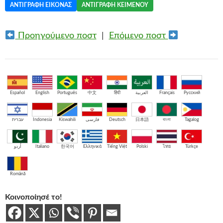
ΑΝΤΙΓΡΑΦΉ ΕΙΚΌΝΑΣ
ΑΝΤΙΓΡΑΦΉ ΚΕΙΜΈΝΟΥ
Προηγούμενο ποστ
|
Επόμενο ποστ
Español
English
Português
中文
हिंदी
العربية
Français
Русский
עברית
Indonesia
Kiswahili
فارسی
Deutsch
日本語
বাংলা
Tagalog
اُردو
Italiano
한국어
Ελληνικά
Tiếng Việt
Polski
ไทย
Türkçe
Română
Κοινοποίησέ το!