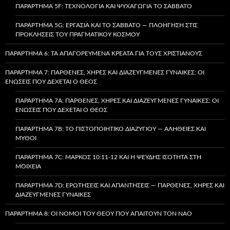
ΠΑΡΆΡΤΗΜΑ 5F: ΤΕΧΝΟΛΟΓΊΑ ΚΑΙ ΨΥΧΑΓΩΓΊΑ ΤΟ ΣΆΒΒΑΤΟ
ΠΑΡΆΡΤΗΜΑ 5G: ΕΡΓΑΣΊΑ ΚΑΙ ΤΟ ΣΆΒΒΑΤΟ — ΠΛΟΉΓΗΣΗ ΣΤΙΣ
ΠΡΟΚΛΉΣΕΙΣ ΤΟΥ ΠΡΑΓΜΑΤΙΚΟΎ ΚΌΣΜΟΥ
ΠΑΡΆΡΤΗΜΑ 6: ΤΑ ΑΠΑΓΟΡΕΥΜΈΝΑ ΚΡΈΑΤΑ ΓΙΑ ΤΟΥΣ ΧΡΙΣΤΙΑΝΟΎΣ
ΠΑΡΆΡΤΗΜΑ 7: ΠΑΡΘΈΝΕΣ, ΧΉΡΕΣ ΚΑΙ ΔΙΑΖΕΥΓΜΈΝΕΣ ΓΥΝΑΊΚΕΣ: ΟΙ
ΕΝΏΣΕΙΣ ΠΟΥ ΔΈΧΕΤΑΙ Ο ΘΕΌΣ
ΠΑΡΆΡΤΗΜΑ 7A: ΠΑΡΘΈΝΕΣ, ΧΉΡΕΣ ΚΑΙ ΔΙΑΖΕΥΓΜΈΝΕΣ ΓΥΝΑΊΚΕΣ: ΟΙ
ΕΝΏΣΕΙΣ ΠΟΥ ΔΈΧΕΤΑΙ Ο ΘΕΌΣ
ΠΑΡΆΡΤΗΜΑ 7B: ΤΟ ΠΙΣΤΟΠΟΙΗΤΙΚΌ ΔΙΑΖΥΓΊΟΥ — ΑΛΉΘΕΙΕΣ ΚΑΙ
ΜΎΘΟΙ
ΠΑΡΆΡΤΗΜΑ 7C: ΜΆΡΚΟΣ 10:11-12 ΚΑΙ Η ΨΕΥΔΉΣ ΙΣΌΤΗΤΑ ΣΤΗ
ΜΟΙΧΕΊΑ
ΠΑΡΆΡΤΗΜΑ 7D: ΕΡΩΤΉΣΕΙΣ ΚΑΙ ΑΠΑΝΤΉΣΕΙΣ — ΠΑΡΘΈΝΕΣ, ΧΉΡΕΣ ΚΑΙ
ΔΙΑΖΕΥΓΜΈΝΕΣ ΓΥΝΑΊΚΕΣ
ΠΑΡΆΡΤΗΜΑ 8: ΟΙ ΝΌΜΟΙ ΤΟΥ ΘΕΟΎ ΠΟΥ ΑΠΑΙΤΟΎΝ ΤΟΝ ΝΑΌ