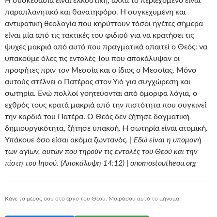
Η συσκευασία είναι ελκυστική, αλλά το περιεχόμενο είναι
παραπλανητικό και θανατηφόρο. Η συγκεχυμένη και
αντιφατική θεολογία που κηρύττουν τόσοι ηγέτες σήμερα
είναι μία από τις τακτικές του φιδιού για να κρατήσει τις
ψυχές μακριά από αυτό που πραγματικά απαιτεί ο Θεός: να
υπακούμε όλες τις εντολές Του που αποκάλυψαν οι
προφήτες πριν τον Μεσσία και ο ίδιος ο Μεσσίας. Μόνο
αυτούς στέλνει ο Πατέρας στον Υιό για συγχώρεση και
σωτηρία. Ενώ πολλοί γοητεύονται από όμορφα λόγια, ο
εχθρός τους κρατά μακριά από την πιστότητα που συγκινεί
την καρδιά του Πατέρα. Ο Θεός δεν ζήτησε δογματική
δημιουργικότητα, ζήτησε υπακοή. Η σωτηρία είναι ατομική.
Υπάκουε όσο είσαι ακόμα ζωντανός. |
Εδώ είναι η υπομονή
των αγίων, αυτών που τηρούν τις εντολές του Θεού και την
πίστη του Ιησού. (Αποκάλυψη 14:12) | onomostoutheou.org
Κάνε το μέρος σου στο έργο του Θεού. Μοιράσου αυτό το μήνυμα!