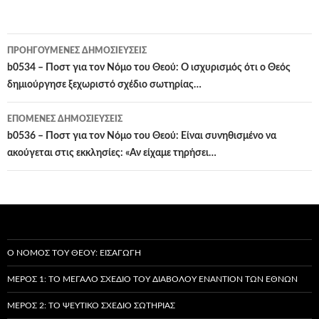
Πλοήγηση
ΠΡΟΗΓΟΎΜΕΝΕΣ ΔΗΜΟΣΙΕΎΣΕΙΣ
άρθρων
b0534 – Ποστ για τον Νόμο του Θεού: Ο ισχυρισμός ότι ο Θεός
δημιούργησε ξεχωριστό σχέδιο σωτηρίας…
ΕΠΌΜΕΝΕΣ ΔΗΜΟΣΙΕΎΣΕΙΣ
b0536 – Ποστ για τον Νόμο του Θεού: Είναι συνηθισμένο να
ακούγεται στις εκκλησίες: «Αν είχαμε τηρήσει…
Ο ΝΌΜΟΣ ΤΟΥ ΘΕΟΎ: ΕΙΣΑΓΩΓΉ
ΜΈΡΟΣ 1: ΤΟ ΜΕΓΆΛΟ ΣΧΈΔΙΟ ΤΟΥ ΔΙΑΒΌΛΟΥ ΕΝΑΝΤΊΟΝ ΤΩΝ ΕΘΝΏΝ
ΜΈΡΟΣ 2: ΤΟ ΨΕΎΤΙΚΟ ΣΧΈΔΙΟ ΣΩΤΗΡΊΑΣ