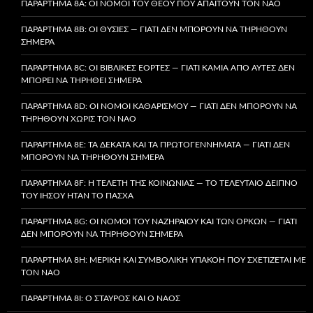
ΠΑΡΆΡΤΗΜΑ 8A: ΟΙ ΝΌΜΟΙ ΤΟΥ ΘΕΟΎ ΠΟΥ ΑΠΑΙΤΟΎΝ ΤΟΝ ΝΑΌ
ΠΑΡΆΡΤΗΜΑ 8B: ΟΙ ΘΥΣΊΕΣ — ΓΙΑΤΊ ΔΕΝ ΜΠΟΡΟΎΝ ΝΑ ΤΗΡΗΘΟΎΝ
ΣΉΜΕΡΑ
ΠΑΡΆΡΤΗΜΑ 8C: ΟΙ ΒΙΒΛΙΚΈΣ ΕΟΡΤΈΣ — ΓΙΑΤΊ ΚΑΜΊΑ ΑΠΌ ΑΥΤΈΣ ΔΕΝ
ΜΠΟΡΕΊ ΝΑ ΤΗΡΗΘΕΊ ΣΉΜΕΡΑ
ΠΑΡΆΡΤΗΜΑ 8D: ΟΙ ΝΌΜΟΙ ΚΑΘΑΡΙΣΜΟΎ — ΓΙΑΤΊ ΔΕΝ ΜΠΟΡΟΎΝ ΝΑ
ΤΗΡΗΘΟΎΝ ΧΩΡΊΣ ΤΟΝ ΝΑΌ
ΠΑΡΆΡΤΗΜΑ 8E: ΤΑ ΔΈΚΑΤΑ ΚΑΙ ΤΑ ΠΡΩΤΟΓΕΝΝΉΜΑΤΑ — ΓΙΑΤΊ ΔΕΝ
ΜΠΟΡΟΎΝ ΝΑ ΤΗΡΗΘΟΎΝ ΣΉΜΕΡΑ
ΠΑΡΆΡΤΗΜΑ 8F: Η ΤΕΛΕΤΉ ΤΗΣ ΚΟΙΝΩΝΊΑΣ — ΤΟ ΤΕΛΕΥΤΑΊΟ ΔΕΊΠΝΟ
ΤΟΥ ΙΗΣΟΎ ΉΤΑΝ ΤΟ ΠΆΣΧΑ
ΠΑΡΆΡΤΗΜΑ 8G: ΟΙ ΝΌΜΟΙ ΤΟΥ ΝΑΖΗΡΑΊΟΥ ΚΑΙ ΤΩΝ ΌΡΚΩΝ — ΓΙΑΤΊ
ΔΕΝ ΜΠΟΡΟΎΝ ΝΑ ΤΗΡΗΘΟΎΝ ΣΉΜΕΡΑ
ΠΑΡΆΡΤΗΜΑ 8H: ΜΕΡΙΚΉ ΚΑΙ ΣΥΜΒΟΛΙΚΉ ΥΠΑΚΟΉ ΠΟΥ ΣΧΕΤΊΖΕΤΑΙ ΜΕ
ΤΟΝ ΝΑΌ
ΠΑΡΆΡΤΗΜΑ 8I: Ο ΣΤΑΥΡΌΣ ΚΑΙ Ο ΝΑΌΣ