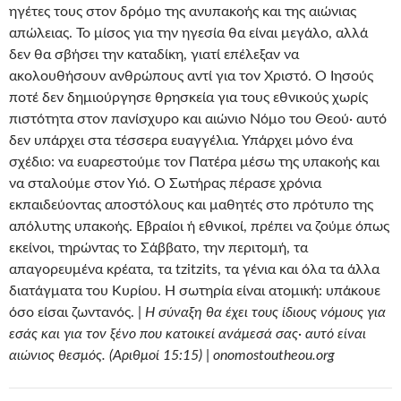
ηγέτες τους στον δρόμο της ανυπακοής και της αιώνιας
απώλειας. Το μίσος για την ηγεσία θα είναι μεγάλο, αλλά
δεν θα σβήσει την καταδίκη, γιατί επέλεξαν να
ακολουθήσουν ανθρώπους αντί για τον Χριστό. Ο Ιησούς
ποτέ δεν δημιούργησε θρησκεία για τους εθνικούς χωρίς
πιστότητα στον πανίσχυρο και αιώνιο Νόμο του Θεού· αυτό
δεν υπάρχει στα τέσσερα ευαγγέλια. Υπάρχει μόνο ένα
σχέδιο: να ευαρεστούμε τον Πατέρα μέσω της υπακοής και
να σταλούμε στον Υιό. Ο Σωτήρας πέρασε χρόνια
εκπαιδεύοντας αποστόλους και μαθητές στο πρότυπο της
απόλυτης υπακοής. Εβραίοι ή εθνικοί, πρέπει να ζούμε όπως
εκείνοι, τηρώντας το Σάββατο, την περιτομή, τα
απαγορευμένα κρέατα, τα tzitzits, τα γένια και όλα τα άλλα
διατάγματα του Κυρίου. Η σωτηρία είναι ατομική: υπάκουε
όσο είσαι ζωντανός. |
Η σύναξη θα έχει τους ίδιους νόμους για
εσάς και για τον ξένο που κατοικεί ανάμεσά σας· αυτό είναι
αιώνιος θεσμός. (Αριθμοί 15:15) | onomostoutheou.org