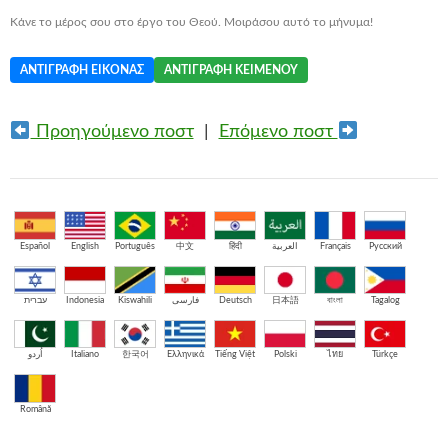
Κάνε το μέρος σου στο έργο του Θεού. Μοιράσου αυτό το μήνυμα!
ΑΝΤΙΓΡΑΦΉ ΕΙΚΌΝΑΣ
ΑΝΤΙΓΡΑΦΉ ΚΕΙΜΈΝΟΥ
Προηγούμενο ποστ
|
Επόμενο ποστ
Español
English
Português
中文
हिंदी
العربية
Français
Русский
עברית
Indonesia
Kiswahili
فارسی
Deutsch
日本語
বাংলা
Tagalog
اُردو
Italiano
한국어
Ελληνικά
Tiếng Việt
Polski
ไทย
Türkçe
Română