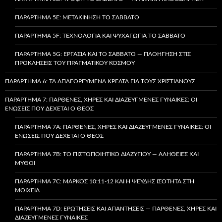
ΠΑΡΆΡΤΗΜΑ 5E: ΜΕΤΑΚΊΝΗΣΗ ΤΟ ΣΆΒΒΑΤΟ
ΠΑΡΆΡΤΗΜΑ 5F: ΤΕΧΝΟΛΟΓΊΑ ΚΑΙ ΨΥΧΑΓΩΓΊΑ ΤΟ ΣΆΒΒΑΤΟ
ΠΑΡΆΡΤΗΜΑ 5G: ΕΡΓΑΣΊΑ ΚΑΙ ΤΟ ΣΆΒΒΑΤΟ — ΠΛΟΉΓΗΣΗ ΣΤΙΣ
ΠΡΟΚΛΉΣΕΙΣ ΤΟΥ ΠΡΑΓΜΑΤΙΚΟΎ ΚΌΣΜΟΥ
ΠΑΡΆΡΤΗΜΑ 6: ΤΑ ΑΠΑΓΟΡΕΥΜΈΝΑ ΚΡΈΑΤΑ ΓΙΑ ΤΟΥΣ ΧΡΙΣΤΙΑΝΟΎΣ
ΠΑΡΆΡΤΗΜΑ 7: ΠΑΡΘΈΝΕΣ, ΧΉΡΕΣ ΚΑΙ ΔΙΑΖΕΥΓΜΈΝΕΣ ΓΥΝΑΊΚΕΣ: ΟΙ
ΕΝΏΣΕΙΣ ΠΟΥ ΔΈΧΕΤΑΙ Ο ΘΕΌΣ
ΠΑΡΆΡΤΗΜΑ 7A: ΠΑΡΘΈΝΕΣ, ΧΉΡΕΣ ΚΑΙ ΔΙΑΖΕΥΓΜΈΝΕΣ ΓΥΝΑΊΚΕΣ: ΟΙ
ΕΝΏΣΕΙΣ ΠΟΥ ΔΈΧΕΤΑΙ Ο ΘΕΌΣ
ΠΑΡΆΡΤΗΜΑ 7B: ΤΟ ΠΙΣΤΟΠΟΙΗΤΙΚΌ ΔΙΑΖΥΓΊΟΥ — ΑΛΉΘΕΙΕΣ ΚΑΙ
ΜΎΘΟΙ
ΠΑΡΆΡΤΗΜΑ 7C: ΜΆΡΚΟΣ 10:11-12 ΚΑΙ Η ΨΕΥΔΉΣ ΙΣΌΤΗΤΑ ΣΤΗ
ΜΟΙΧΕΊΑ
ΠΑΡΆΡΤΗΜΑ 7D: ΕΡΩΤΉΣΕΙΣ ΚΑΙ ΑΠΑΝΤΉΣΕΙΣ — ΠΑΡΘΈΝΕΣ, ΧΉΡΕΣ ΚΑΙ
ΔΙΑΖΕΥΓΜΈΝΕΣ ΓΥΝΑΊΚΕΣ