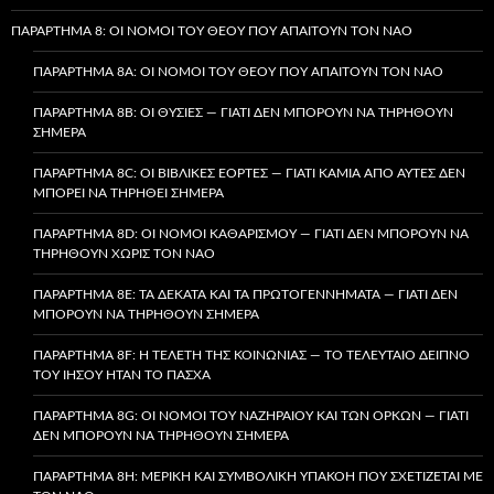
ΠΑΡΆΡΤΗΜΑ 8: ΟΙ ΝΌΜΟΙ ΤΟΥ ΘΕΟΎ ΠΟΥ ΑΠΑΙΤΟΎΝ ΤΟΝ ΝΑΌ
ΠΑΡΆΡΤΗΜΑ 8A: ΟΙ ΝΌΜΟΙ ΤΟΥ ΘΕΟΎ ΠΟΥ ΑΠΑΙΤΟΎΝ ΤΟΝ ΝΑΌ
ΠΑΡΆΡΤΗΜΑ 8B: ΟΙ ΘΥΣΊΕΣ — ΓΙΑΤΊ ΔΕΝ ΜΠΟΡΟΎΝ ΝΑ ΤΗΡΗΘΟΎΝ
ΣΉΜΕΡΑ
ΠΑΡΆΡΤΗΜΑ 8C: ΟΙ ΒΙΒΛΙΚΈΣ ΕΟΡΤΈΣ — ΓΙΑΤΊ ΚΑΜΊΑ ΑΠΌ ΑΥΤΈΣ ΔΕΝ
ΜΠΟΡΕΊ ΝΑ ΤΗΡΗΘΕΊ ΣΉΜΕΡΑ
ΠΑΡΆΡΤΗΜΑ 8D: ΟΙ ΝΌΜΟΙ ΚΑΘΑΡΙΣΜΟΎ — ΓΙΑΤΊ ΔΕΝ ΜΠΟΡΟΎΝ ΝΑ
ΤΗΡΗΘΟΎΝ ΧΩΡΊΣ ΤΟΝ ΝΑΌ
ΠΑΡΆΡΤΗΜΑ 8E: ΤΑ ΔΈΚΑΤΑ ΚΑΙ ΤΑ ΠΡΩΤΟΓΕΝΝΉΜΑΤΑ — ΓΙΑΤΊ ΔΕΝ
ΜΠΟΡΟΎΝ ΝΑ ΤΗΡΗΘΟΎΝ ΣΉΜΕΡΑ
ΠΑΡΆΡΤΗΜΑ 8F: Η ΤΕΛΕΤΉ ΤΗΣ ΚΟΙΝΩΝΊΑΣ — ΤΟ ΤΕΛΕΥΤΑΊΟ ΔΕΊΠΝΟ
ΤΟΥ ΙΗΣΟΎ ΉΤΑΝ ΤΟ ΠΆΣΧΑ
ΠΑΡΆΡΤΗΜΑ 8G: ΟΙ ΝΌΜΟΙ ΤΟΥ ΝΑΖΗΡΑΊΟΥ ΚΑΙ ΤΩΝ ΌΡΚΩΝ — ΓΙΑΤΊ
ΔΕΝ ΜΠΟΡΟΎΝ ΝΑ ΤΗΡΗΘΟΎΝ ΣΉΜΕΡΑ
ΠΑΡΆΡΤΗΜΑ 8H: ΜΕΡΙΚΉ ΚΑΙ ΣΥΜΒΟΛΙΚΉ ΥΠΑΚΟΉ ΠΟΥ ΣΧΕΤΊΖΕΤΑΙ ΜΕ