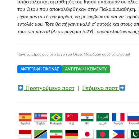
απόστολοι και οι μαθητές του Ιησού υπάκουαν σε όλες 
του Θεού που αποκαλύφθηκαν στην Παλαιά Διαθήκη. 
είχαν πάντα τέτοια καρδιά, να με φοβούνται και να τηρούν
εντολές μου. Τότε θα πήγαινε καλά σ’ αυτούς και στους α
τους για πάντα! (Δευτερονόμιο 5:29) | onomostoutheou.org
Κάνε το μέρος σου στο έργο του Θεού. Μοιράσου αυτό το μήνυμα!
ΑΝΤΙΓΡΑΦΉ ΕΙΚΌΝΑΣ
ΑΝΤΙΓΡΑΦΉ ΚΕΙΜΈΝΟΥ
Προηγούμενο ποστ
|
Επόμενο ποστ
Español
English
Português
中文
हिंदी
العربية
Français
Русский