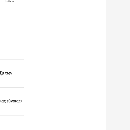
Italiano
αξύ των
ιας εύνοιας»