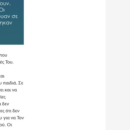
 που
ές Του.
αι
υ παιδιά. Σε
ι και να
ίες
ά δεν
ς ότι δεν
 για να Τον
ού. Οι