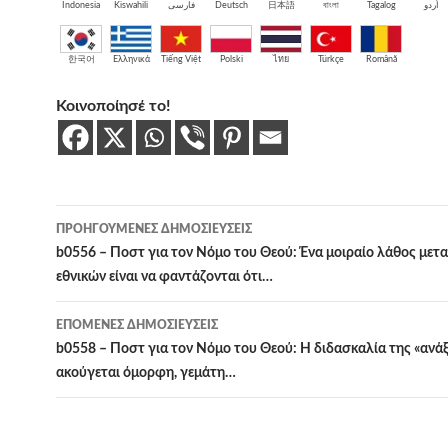
Indonesia
Kiswahili
فارسی
Deutsch
日本語
বাংলা
Tagalog
اُردو
한국어
Ελληνικά
Tiếng Việt
Polski
ไทย
Türkçe
Română
Κοινοποίησέ το!
Πλοήγηση
ΠΡΟΗΓΟΎΜΕΝΕΣ ΔΗΜΟΣΙΕΎΣΕΙΣ
άρθρων
b0556 – Ποστ για τον Νόμο του Θεού: Ένα μοιραίο λάθος μετ
εθνικών είναι να φαντάζονται ότι…
ΕΠΌΜΕΝΕΣ ΔΗΜΟΣΙΕΎΣΕΙΣ
b0558 – Ποστ για τον Νόμο του Θεού: Η διδασκαλία της «ανάξ
ακούγεται όμορφη, γεμάτη…