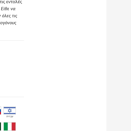
τις εντολές
|
Είθε να
 όλες τις
πογόνους
עברית