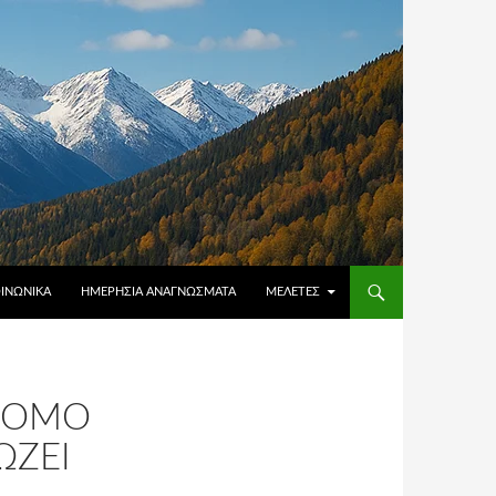
ΟΙΝΩΝΙΚΆ
ΗΜΕΡΉΣΙΑ ΑΝΑΓΝΏΣΜΑΤΑ
ΜΕΛΈΤΕΣ
 ΝΌΜΟ
ΏΖΕΙ