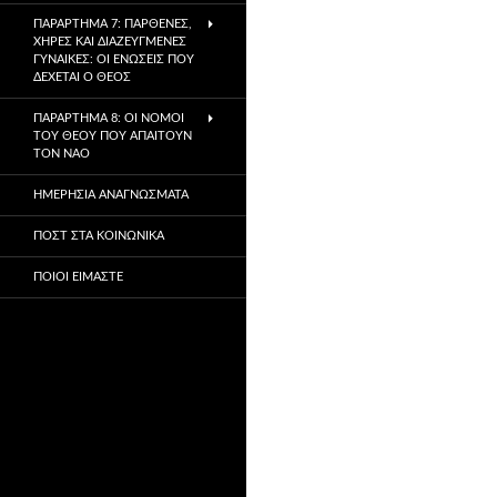
ΠΑΡΆΡΤΗΜΑ 7: ΠΑΡΘΈΝΕΣ,
ΧΉΡΕΣ ΚΑΙ ΔΙΑΖΕΥΓΜΈΝΕΣ
ΓΥΝΑΊΚΕΣ: ΟΙ ΕΝΏΣΕΙΣ ΠΟΥ
ΔΈΧΕΤΑΙ Ο ΘΕΌΣ
ΠΑΡΆΡΤΗΜΑ 8: ΟΙ ΝΌΜΟΙ
ΤΟΥ ΘΕΟΎ ΠΟΥ ΑΠΑΙΤΟΎΝ
ΤΟΝ ΝΑΌ
ΗΜΕΡΉΣΙΑ ΑΝΑΓΝΏΣΜΑΤΑ
ΠΟΣΤ ΣΤΑ ΚΟΙΝΩΝΙΚΆ
ΠΟΙΟΙ ΕΊΜΑΣΤΕ