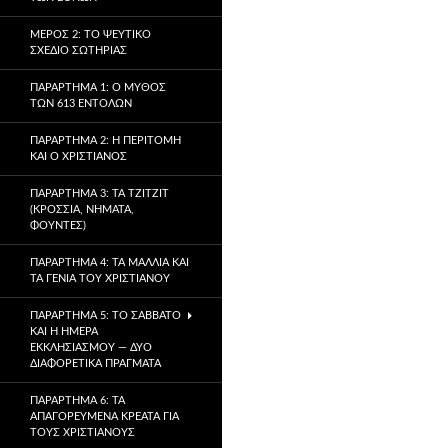
ΜΈΡΟΣ 2: ΤΟ ΨΕΎΤΙΚΟ
ΣΧΈΔΙΟ ΣΩΤΗΡΊΑΣ
ΠΑΡΆΡΤΗΜΑ 1: Ο ΜΎΘΟΣ
ΤΩΝ 613 ΕΝΤΟΛΏΝ
ΠΑΡΆΡΤΗΜΑ 2: Η ΠΕΡΙΤΟΜΉ
ΚΑΙ Ο ΧΡΙΣΤΙΑΝΌΣ
ΠΑΡΆΡΤΗΜΑ 3: ΤΑ TZITZIT
(ΚΡΌΣΣΙΑ, ΝΉΜΑΤΑ,
ΦΟΎΝΤΕΣ)
ΠΑΡΆΡΤΗΜΑ 4: ΤΑ ΜΑΛΛΙΆ ΚΑΙ
ΤΑ ΓΈΝΙΑ ΤΟΥ ΧΡΙΣΤΙΑΝΟΎ
ΠΑΡΆΡΤΗΜΑ 5: ΤΟ ΣΆΒΒΑΤΟ
ΚΑΙ Η ΗΜΈΡΑ
ΕΚΚΛΗΣΙΑΣΜΟΎ — ΔΎΟ
ΔΙΑΦΟΡΕΤΙΚΆ ΠΡΆΓΜΑΤΑ
ΠΑΡΆΡΤΗΜΑ 6: ΤΑ
ΑΠΑΓΟΡΕΥΜΈΝΑ ΚΡΈΑΤΑ ΓΙΑ
ΤΟΥΣ ΧΡΙΣΤΙΑΝΟΎΣ