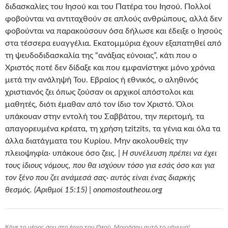
διδασκαλίες του Ιησού και του Πατέρα του Ιησού. Πολλοί
φοβούνται να αντιταχθούν σε απλούς ανθρώπους, αλλά δεν
φοβούνται να παρακούσουν όσα δήλωσε και έδειξε ο Ιησούς
στα τέσσερα ευαγγέλια. Εκατομμύρια έχουν εξαπατηθεί από
τη ψευδοδιδασκαλία της “ανάξιας εύνοιας”, κάτι που ο
Χριστός ποτέ δεν δίδαξε και που εμφανίστηκε μόνο χρόνια
μετά την ανάληψή Του. Εβραίος ή εθνικός, ο αληθινός
χριστιανός ζει όπως ζούσαν οι αρχικοί απόστολοι και
μαθητές, διότι έμαθαν από τον ίδιο τον Χριστό. Όλοι
υπάκουαν στην εντολή του Σαββάτου, την περιτομή, τα
απαγορευμένα κρέατα, τη χρήση tzitzits, τα γένια και όλα τα
άλλα διατάγματα του Κυρίου. Μην ακολουθείς την
πλειοψηφία· υπάκουε όσο ζεις. |
Η συνέλευση πρέπει να έχει
τους ίδιους νόμους, που θα ισχύουν τόσο για εσάς όσο και για
τον ξένο που ζει ανάμεσά σας· αυτός είναι ένας διαρκής
θεσμός. (Αριθμοί 15:15) | onomostoutheou.org
Κάνε το μέρος σου στο έργο του Θεού. Μοιράσου αυτό το μήνυμα!