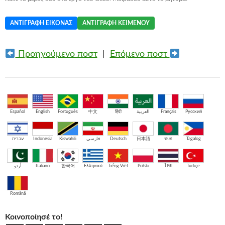
ΑΝΤΙΓΡΑΦΉ ΕΙΚΌΝΑΣ
ΑΝΤΙΓΡΑΦΉ ΚΕΙΜΈΝΟΥ
Προηγούμενο ποστ
|
Επόμενο ποστ
Español
English
Português
中文
हिंदी
العربية
Français
Русский
עברית
Indonesia
Kiswahili
فارسی
Deutsch
日本語
বাংলা
Tagalog
اُردو
Italiano
한국어
Ελληνικά
Tiếng Việt
Polski
ไทย
Türkçe
Română
Κοινοποίησέ το!