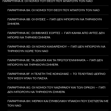
ΠΑΡΆΡΤΗΜΑ 8: ΟΙ ΝΌΜΟΙ ΤΟΥ ΘΕΟΎ ΠΟΥ ΑΠΑΙΤΟΎΝ ΤΟΝ ΝΑΌ
ΠΑΡΆΡΤΗΜΑ 8A: ΟΙ ΝΌΜΟΙ ΤΟΥ ΘΕΟΎ ΠΟΥ ΑΠΑΙΤΟΎΝ ΤΟΝ ΝΑΌ
ΠΑΡΆΡΤΗΜΑ 8B: ΟΙ ΘΥΣΊΕΣ — ΓΙΑΤΊ ΔΕΝ ΜΠΟΡΟΎΝ ΝΑ ΤΗΡΗΘΟΎΝ
ΣΉΜΕΡΑ
ΠΑΡΆΡΤΗΜΑ 8C: ΟΙ ΒΙΒΛΙΚΈΣ ΕΟΡΤΈΣ — ΓΙΑΤΊ ΚΑΜΊΑ ΑΠΌ ΑΥΤΈΣ ΔΕΝ
ΜΠΟΡΕΊ ΝΑ ΤΗΡΗΘΕΊ ΣΉΜΕΡΑ
ΠΑΡΆΡΤΗΜΑ 8D: ΟΙ ΝΌΜΟΙ ΚΑΘΑΡΙΣΜΟΎ — ΓΙΑΤΊ ΔΕΝ ΜΠΟΡΟΎΝ ΝΑ
ΤΗΡΗΘΟΎΝ ΧΩΡΊΣ ΤΟΝ ΝΑΌ
ΠΑΡΆΡΤΗΜΑ 8E: ΤΑ ΔΈΚΑΤΑ ΚΑΙ ΤΑ ΠΡΩΤΟΓΕΝΝΉΜΑΤΑ — ΓΙΑΤΊ ΔΕΝ
ΜΠΟΡΟΎΝ ΝΑ ΤΗΡΗΘΟΎΝ ΣΉΜΕΡΑ
ΠΑΡΆΡΤΗΜΑ 8F: Η ΤΕΛΕΤΉ ΤΗΣ ΚΟΙΝΩΝΊΑΣ — ΤΟ ΤΕΛΕΥΤΑΊΟ ΔΕΊΠΝΟ
ΤΟΥ ΙΗΣΟΎ ΉΤΑΝ ΤΟ ΠΆΣΧΑ
ΠΑΡΆΡΤΗΜΑ 8G: ΟΙ ΝΌΜΟΙ ΤΟΥ ΝΑΖΗΡΑΊΟΥ ΚΑΙ ΤΩΝ ΌΡΚΩΝ — ΓΙΑΤΊ
ΔΕΝ ΜΠΟΡΟΎΝ ΝΑ ΤΗΡΗΘΟΎΝ ΣΉΜΕΡΑ
ΠΑΡΆΡΤΗΜΑ 8H: ΜΕΡΙΚΉ ΚΑΙ ΣΥΜΒΟΛΙΚΉ ΥΠΑΚΟΉ ΠΟΥ ΣΧΕΤΊΖΕΤΑΙ ΜΕ
ΤΟΝ ΝΑΌ