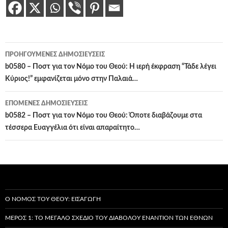
Πλοήγηση
ΠΡΟΗΓΟΎΜΕΝΕΣ ΔΗΜΟΣΙΕΎΣΕΙΣ
άρθρων
b0580 – Ποστ για τον Νόμο του Θεού: Η ιερή έκφραση “Τάδε λέγει
Κύριος!” εμφανίζεται μόνο στην Παλαιά…
ΕΠΌΜΕΝΕΣ ΔΗΜΟΣΙΕΎΣΕΙΣ
b0582 – Ποστ για τον Νόμο του Θεού: Όποτε διαβάζουμε στα
τέσσερα Ευαγγέλια ότι είναι απαραίτητο…
Ο ΝΌΜΟΣ ΤΟΥ ΘΕΟΎ: ΕΙΣΑΓΩΓΉ
ΜΈΡΟΣ 1: ΤΟ ΜΕΓΆΛΟ ΣΧΈΔΙΟ ΤΟΥ ΔΙΑΒΌΛΟΥ ΕΝΑΝΤΊΟΝ ΤΩΝ ΕΘΝΏΝ