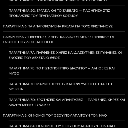
ΠΑΡΆΡΤΗΜΑ 5G: ΕΡΓΑΣΊΑ ΚΑΙ ΤΟ ΣΆΒΒΑΤΟ — ΠΛΟΉΓΗΣΗ ΣΤΙΣ
ΠΡΟΚΛΉΣΕΙΣ ΤΟΥ ΠΡΑΓΜΑΤΙΚΟΎ ΚΌΣΜΟΥ
ΠΑΡΆΡΤΗΜΑ 6: ΤΑ ΑΠΑΓΟΡΕΥΜΈΝΑ ΚΡΈΑΤΑ ΓΙΑ ΤΟΥΣ ΧΡΙΣΤΙΑΝΟΎΣ
ΠΑΡΆΡΤΗΜΑ 7: ΠΑΡΘΈΝΕΣ, ΧΉΡΕΣ ΚΑΙ ΔΙΑΖΕΥΓΜΈΝΕΣ ΓΥΝΑΊΚΕΣ: ΟΙ
ΕΝΏΣΕΙΣ ΠΟΥ ΔΈΧΕΤΑΙ Ο ΘΕΌΣ
ΠΑΡΆΡΤΗΜΑ 7A: ΠΑΡΘΈΝΕΣ, ΧΉΡΕΣ ΚΑΙ ΔΙΑΖΕΥΓΜΈΝΕΣ ΓΥΝΑΊΚΕΣ: ΟΙ
ΕΝΏΣΕΙΣ ΠΟΥ ΔΈΧΕΤΑΙ Ο ΘΕΌΣ
ΠΑΡΆΡΤΗΜΑ 7B: ΤΟ ΠΙΣΤΟΠΟΙΗΤΙΚΌ ΔΙΑΖΥΓΊΟΥ — ΑΛΉΘΕΙΕΣ ΚΑΙ
ΜΎΘΟΙ
ΠΑΡΆΡΤΗΜΑ 7C: ΜΆΡΚΟΣ 10:11-12 ΚΑΙ Η ΨΕΥΔΉΣ ΙΣΌΤΗΤΑ ΣΤΗ
ΜΟΙΧΕΊΑ
ΠΑΡΆΡΤΗΜΑ 7D: ΕΡΩΤΉΣΕΙΣ ΚΑΙ ΑΠΑΝΤΉΣΕΙΣ — ΠΑΡΘΈΝΕΣ, ΧΉΡΕΣ ΚΑΙ
ΔΙΑΖΕΥΓΜΈΝΕΣ ΓΥΝΑΊΚΕΣ
ΠΑΡΆΡΤΗΜΑ 8: ΟΙ ΝΌΜΟΙ ΤΟΥ ΘΕΟΎ ΠΟΥ ΑΠΑΙΤΟΎΝ ΤΟΝ ΝΑΌ
ΠΑΡΆΡΤΗΜΑ 8A: ΟΙ ΝΌΜΟΙ ΤΟΥ ΘΕΟΎ ΠΟΥ ΑΠΑΙΤΟΎΝ ΤΟΝ ΝΑΌ