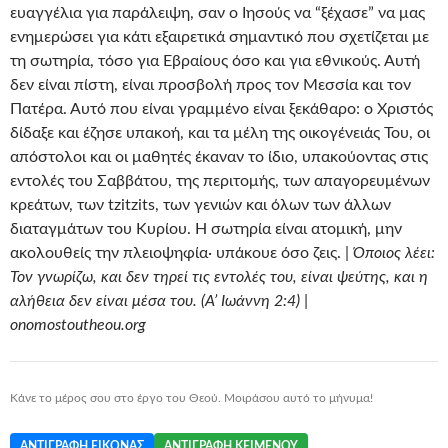
ευαγγέλια για παράλειψη, σαν ο Ιησούς να “ξέχασε” να μας
ενημερώσει για κάτι εξαιρετικά σημαντικό που σχετίζεται με
τη σωτηρία, τόσο για Εβραίους όσο και για εθνικούς. Αυτή
δεν είναι πίστη, είναι προσβολή προς τον Μεσσία και τον
Πατέρα. Αυτό που είναι γραμμένο είναι ξεκάθαρο: ο Χριστός
δίδαξε και έζησε υπακοή, και τα μέλη της οικογένειάς Του, οι
απόστολοι και οι μαθητές έκαναν το ίδιο, υπακούοντας στις
εντολές του Σαββάτου, της περιτομής, των απαγορευμένων
κρεάτων, των tzitzits, των γενιών και όλων των άλλων
διαταγμάτων του Κυρίου. Η σωτηρία είναι ατομική, μην
ακολουθείς την πλειοψηφία· υπάκουε όσο ζεις. |
Όποιος λέει:
Τον γνωρίζω, και δεν τηρεί τις εντολές του, είναι ψεύτης, και η
αλήθεια δεν είναι μέσα του. (Α’ Ιωάννη 2:4) |
onomostoutheou.org
Κάνε το μέρος σου στο έργο του Θεού. Μοιράσου αυτό το μήνυμα!
ΑΝΤΙΓΡΑΦΉ ΕΙΚΌΝΑΣ
ΑΝΤΙΓΡΑΦΉ ΚΕΙΜΈΝΟΥ