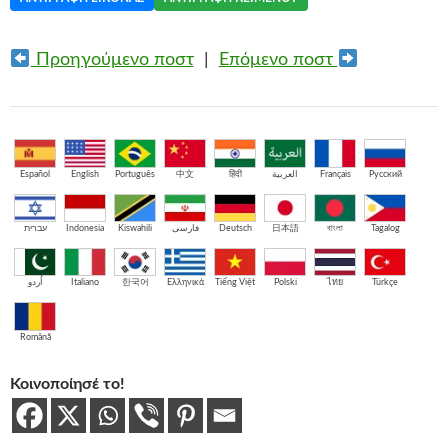
Προηγούμενο ποστ
|
Επόμενο ποστ
Español
English
Português
中文
हिंदी
العربية
Français
Русский
עברית
Indonesia
Kiswahili
فارسی
Deutsch
日本語
বাংলা
Tagalog
اُردو
Italiano
한국어
Ελληνικά
Tiếng Việt
Polski
ไทย
Türkçe
Română
Κοινοποίησέ το!