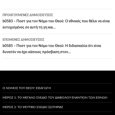
Πλοήγηση
ΠΡΟΗΓΟΎΜΕΝΕΣ ΔΗΜΟΣΙΕΎΣΕΙΣ
άρθρων
b0583 – Ποστ για τον Νόμο του Θεού: Ο εθνικός που θέλει να είναι
ευτυχισμένος σε αυτή τη γη και…
ΕΠΌΜΕΝΕΣ ΔΗΜΟΣΙΕΎΣΕΙΣ
b0585 – Ποστ για τον Νόμο του Θεού: Η διδασκαλία ότι είναι
δυνατόν να έχει κάποιος πρόσβαση στον…
Ο ΝΌΜΟΣ ΤΟΥ ΘΕΟΎ: ΕΙΣΑΓΩΓΉ
ΜΈΡΟΣ 1: ΤΟ ΜΕΓΆΛΟ ΣΧΈΔΙΟ ΤΟΥ ΔΙΑΒΌΛΟΥ ΕΝΑΝΤΊΟΝ ΤΩΝ ΕΘΝΏΝ
ΜΈΡΟΣ 2: ΤΟ ΨΕΎΤΙΚΟ ΣΧΈΔΙΟ ΣΩΤΗΡΊΑΣ