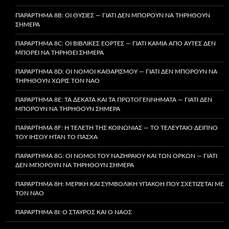
ΠΑΡΆΡΤΗΜΑ 8B: ΟΙ ΘΥΣΊΕΣ — ΓΙΑΤΊ ΔΕΝ ΜΠΟΡΟΎΝ ΝΑ ΤΗΡΗΘΟΎΝ
ΣΉΜΕΡΑ
ΠΑΡΆΡΤΗΜΑ 8C: ΟΙ ΒΙΒΛΙΚΈΣ ΕΟΡΤΈΣ — ΓΙΑΤΊ ΚΑΜΊΑ ΑΠΌ ΑΥΤΈΣ ΔΕΝ
ΜΠΟΡΕΊ ΝΑ ΤΗΡΗΘΕΊ ΣΉΜΕΡΑ
ΠΑΡΆΡΤΗΜΑ 8D: ΟΙ ΝΌΜΟΙ ΚΑΘΑΡΙΣΜΟΎ — ΓΙΑΤΊ ΔΕΝ ΜΠΟΡΟΎΝ ΝΑ
ΤΗΡΗΘΟΎΝ ΧΩΡΊΣ ΤΟΝ ΝΑΌ
ΠΑΡΆΡΤΗΜΑ 8E: ΤΑ ΔΈΚΑΤΑ ΚΑΙ ΤΑ ΠΡΩΤΟΓΕΝΝΉΜΑΤΑ — ΓΙΑΤΊ ΔΕΝ
ΜΠΟΡΟΎΝ ΝΑ ΤΗΡΗΘΟΎΝ ΣΉΜΕΡΑ
ΠΑΡΆΡΤΗΜΑ 8F: Η ΤΕΛΕΤΉ ΤΗΣ ΚΟΙΝΩΝΊΑΣ — ΤΟ ΤΕΛΕΥΤΑΊΟ ΔΕΊΠΝΟ
ΤΟΥ ΙΗΣΟΎ ΉΤΑΝ ΤΟ ΠΆΣΧΑ
ΠΑΡΆΡΤΗΜΑ 8G: ΟΙ ΝΌΜΟΙ ΤΟΥ ΝΑΖΗΡΑΊΟΥ ΚΑΙ ΤΩΝ ΌΡΚΩΝ — ΓΙΑΤΊ
ΔΕΝ ΜΠΟΡΟΎΝ ΝΑ ΤΗΡΗΘΟΎΝ ΣΉΜΕΡΑ
ΠΑΡΆΡΤΗΜΑ 8H: ΜΕΡΙΚΉ ΚΑΙ ΣΥΜΒΟΛΙΚΉ ΥΠΑΚΟΉ ΠΟΥ ΣΧΕΤΊΖΕΤΑΙ ΜΕ
ΤΟΝ ΝΑΌ
ΠΑΡΆΡΤΗΜΑ 8I: Ο ΣΤΑΥΡΌΣ ΚΑΙ Ο ΝΑΌΣ