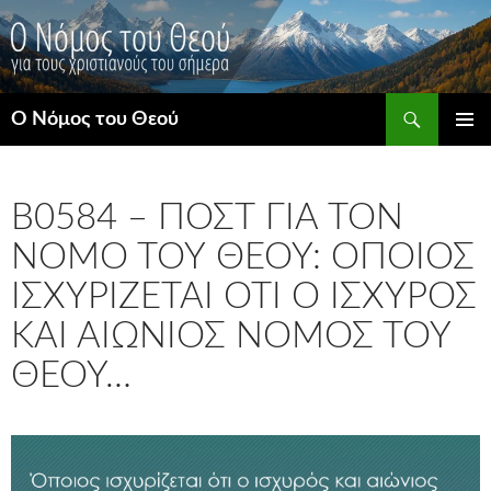
Μετάβαση
σε
περιεχόμενο
Αναζήτηση
Ο Νόμος του Θεού
ΚΎΡΙΟ
ΜΕΝΟΎ
B0584 – ΠΟΣΤ ΓΙΑ ΤΟΝ
ΝΌΜΟ ΤΟΥ ΘΕΟΎ: ΌΠΟΙΟΣ
ΙΣΧΥΡΊΖΕΤΑΙ ΌΤΙ Ο ΙΣΧΥΡΌΣ
ΚΑΙ ΑΙΏΝΙΟΣ ΝΌΜΟΣ ΤΟΥ
ΘΕΟΎ…