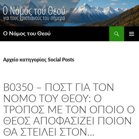
Μετάβαση
σε
περιεχόμενο
Αναζήτηση
Ο Νόμος του Θεού
ΚΎΡΙΟ
ΜΕΝΟΎ
Αρχείο κατηγορίας Social Posts
B0350 – ΠΟΣΤ ΓΙΑ ΤΟΝ
ΝΌΜΟ ΤΟΥ ΘΕΟΎ: Ο
ΤΡΌΠΟΣ ΜΕ ΤΟΝ ΟΠΟΊΟ Ο
ΘΕΌΣ ΑΠΟΦΑΣΊΖΕΙ ΠΟΙΟΝ
ΘΑ ΣΤΕΊΛΕΙ ΣΤΟΝ…