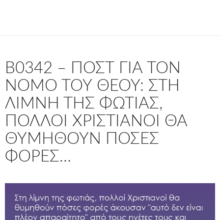
B0342 – ΠΟΣΤ ΓΙΑ ΤΟΝ
ΝΌΜΟ ΤΟΥ ΘΕΟΎ: ΣΤΗ
ΛΊΜΝΗ ΤΗΣ ΦΩΤΙΆΣ,
ΠΟΛΛΟΊ ΧΡΙΣΤΙΑΝΟΊ ΘΑ
ΘΥΜΗΘΟΎΝ ΠΌΣΕΣ
ΦΟΡΈΣ…