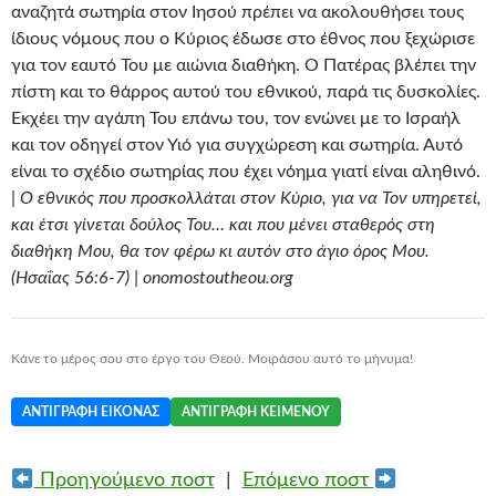
αναζητά σωτηρία στον Ιησού πρέπει να ακολουθήσει τους
ίδιους νόμους που ο Κύριος έδωσε στο έθνος που ξεχώρισε
για τον εαυτό Του με αιώνια διαθήκη. Ο Πατέρας βλέπει την
πίστη και το θάρρος αυτού του εθνικού, παρά τις δυσκολίες.
Εκχέει την αγάπη Του επάνω του, τον ενώνει με το Ισραήλ
και τον οδηγεί στον Υιό για συγχώρεση και σωτηρία. Αυτό
είναι το σχέδιο σωτηρίας που έχει νόημα γιατί είναι αληθινό.
|
Ο εθνικός που προσκολλάται στον Κύριο, για να Τον υπηρετεί,
και έτσι γίνεται δούλος Του… και που μένει σταθερός στη
διαθήκη Μου, θα τον φέρω κι αυτόν στο άγιο όρος Μου.
(Ησαΐας 56:6-7) | onomostoutheou.org
Κάνε το μέρος σου στο έργο του Θεού. Μοιράσου αυτό το μήνυμα!
ΑΝΤΙΓΡΑΦΉ ΕΙΚΌΝΑΣ
ΑΝΤΙΓΡΑΦΉ ΚΕΙΜΈΝΟΥ
Προηγούμενο ποστ
|
Επόμενο ποστ