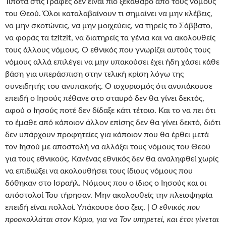
Τίποτα στις Γραφές δεν είναι πιο ξεκάθαρο από τους νόμους
του Θεού. Όλοι καταλαβαίνουν τι σημαίνει να μην κλέβεις,
να μην σκοτώνεις, να μην μοιχεύεις, να τηρείς το Σάββατο,
να φοράς τα tzitzit, να διατηρείς τα γένια και να ακολουθείς
τους άλλους νόμους. Ο εθνικός που γνωρίζει αυτούς τους
νόμους αλλά επιλέγει να μην υπακούσει έχει ήδη χάσει κάθε
βάση για υπεράσπιση στην τελική κρίση λόγω της
συνειδητής του ανυπακοής. Ο ισχυρισμός ότι ανυπάκουσε
επειδή ο Ιησούς πέθανε στο σταυρό δεν θα γίνει δεκτός,
αφού ο Ιησούς ποτέ δεν δίδαξε κάτι τέτοιο. Και το να πει ότι
το έμαθε από κάποιον άλλον επίσης δεν θα γίνει δεκτό, διότι
δεν υπάρχουν προφητείες για κάποιον που θα έρθει μετά
τον Ιησού με αποστολή να αλλάξει τους νόμους του Θεού
για τους εθνικούς. Κανένας εθνικός δεν θα αναληφθεί χωρίς
να επιδιώξει να ακολουθήσει τους ίδιους νόμους που
δόθηκαν στο Ισραήλ. Νόμους που ο ίδιος ο Ιησούς και οι
απόστολοί Του τήρησαν. Μην ακολουθείς την πλειοψηφία
επειδή είναι πολλοί. Υπάκουσε όσο ζεις. |
Ο εθνικός που
προσκολλάται στον Κύριο, για να Τον υπηρετεί, και έτσι γίνεται