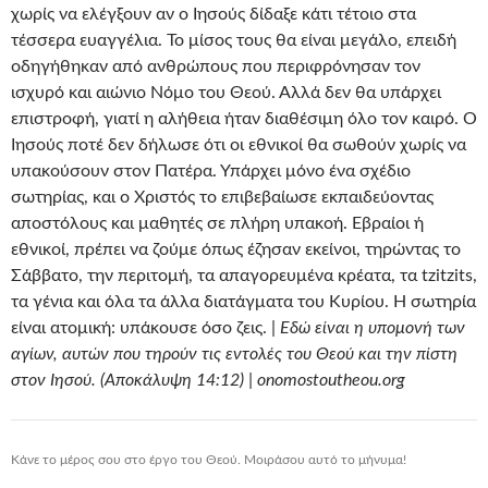
χωρίς να ελέγξουν αν ο Ιησούς δίδαξε κάτι τέτοιο στα
τέσσερα ευαγγέλια. Το μίσος τους θα είναι μεγάλο, επειδή
οδηγήθηκαν από ανθρώπους που περιφρόνησαν τον
ισχυρό και αιώνιο Νόμο του Θεού. Αλλά δεν θα υπάρχει
επιστροφή, γιατί η αλήθεια ήταν διαθέσιμη όλο τον καιρό. Ο
Ιησούς ποτέ δεν δήλωσε ότι οι εθνικοί θα σωθούν χωρίς να
υπακούσουν στον Πατέρα. Υπάρχει μόνο ένα σχέδιο
σωτηρίας, και ο Χριστός το επιβεβαίωσε εκπαιδεύοντας
αποστόλους και μαθητές σε πλήρη υπακοή. Εβραίοι ή
εθνικοί, πρέπει να ζούμε όπως έζησαν εκείνοι, τηρώντας το
Σάββατο, την περιτομή, τα απαγορευμένα κρέατα, τα tzitzits,
τα γένια και όλα τα άλλα διατάγματα του Κυρίου. Η σωτηρία
είναι ατομική: υπάκουσε όσο ζεις. |
Εδώ είναι η υπομονή των
αγίων, αυτών που τηρούν τις εντολές του Θεού και την πίστη
στον Ιησού. (Αποκάλυψη 14:12) | onomostoutheou.org
Κάνε το μέρος σου στο έργο του Θεού. Μοιράσου αυτό το μήνυμα!