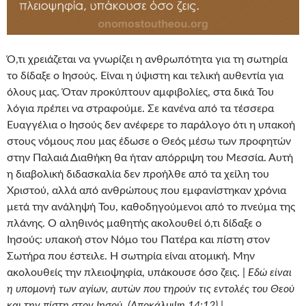
Ό,τι χρειάζεται να γνωρίζει η ανθρωπότητα για τη σωτηρία
το δίδαξε ο Ιησούς. Είναι η ύψιστη και τελική αυθεντία για
όλους μας. Όταν προκύπτουν αμφιβολίες, στα δικά Του
λόγια πρέπει να στραφούμε. Σε κανένα από τα τέσσερα
Ευαγγέλια ο Ιησούς δεν ανέφερε το παράλογο ότι η υπακοή
στους νόμους που μας έδωσε ο Θεός μέσω των προφητών
στην Παλαιά Διαθήκη θα ήταν απόρριψη του Μεσσία. Αυτή
η διαβολική διδασκαλία δεν προήλθε από τα χείλη του
Χριστού, αλλά από ανθρώπους που εμφανίστηκαν χρόνια
μετά την ανάληψή Του, καθοδηγούμενοι από το πνεύμα της
πλάνης. Ο αληθινός μαθητής ακολουθεί ό,τι δίδαξε ο
Ιησούς: υπακοή στον Νόμο του Πατέρα και πίστη στον
Σωτήρα που έστειλε. Η σωτηρία είναι ατομική. Μην
ακολουθείς την πλειοψηφία, υπάκουσε όσο ζεις. |
Εδώ είναι
η υπομονή των αγίων, αυτών που τηρούν τις εντολές του Θεού
και την πίστη στον Ιησού. (Αποκάλυψη 14:12) |