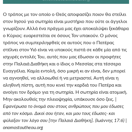
Ο τρόπος με τον οποίο ο Θεός αποφασίζει ποιον θα στείλει
στον Ιησού για σωτηρία είναι μυστήριο που ούτε οι άγγελοι
γνωρίζουν. Αλλά ένα πράγμα μας έχει αποκαλύψει ξεκάθαρα
ο Κύριος: ευαρεστείται σε όσους Τον υπακούν. Ο μόνος
τρόπος να συμπεριληφθείς σε αυτούς που ο Πατέρας
στέλνει στον Υιό είναι να υπακούς πιστά σε κάθε μία από τις
ισχυρές εντολές Του, αυτές που μας έδωσαν οι προφήτες
στην Παλαιά Διαθήκη και ο ίδιος ο Μεσσίας στα τέσσερα
Ευαγγέλια. Καμία εντολή, όσο μικρή κι αν είναι, δεν μπορεί
να αγνοηθεί, να αλλοιωθεί ή να μετριαστεί. Αυτή είναι η
αληθινή πίστη, αυτή που κινεί την καρδιά του Πατέρα και
ανοίγει τον δρόμο για τη σωτηρία. Η σωτηρία είναι ατομική.
Μην ακολουθείς την πλειοψηφία, υπάκουσε όσο ζεις. |
Εφανέρωσα το όνομά σου στους ανθρώπους που μου έδωσες
από τον κόσμο. Δικοί σου ήταν, και μου τους έδωσες· και
φύλαξαν τον λόγο σου [την Παλαιά Διαθήκη]. (Ιωάννης 17:6) |
onomostoutheou.org