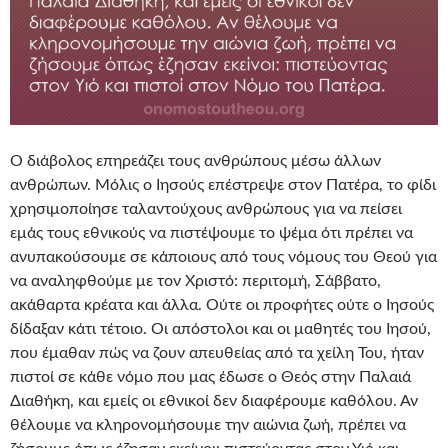
Ο διάβολος επηρεάζει τους ανθρώπους μέσω άλλων
ανθρώπων. Μόλις ο Ιησούς επέστρεψε στον Πατέρα, το φίδι
χρησιμοποίησε ταλαντούχους ανθρώπους για να πείσει
εμάς τους εθνικούς να πιστέψουμε το ψέμα ότι πρέπει να
ανυπακούσουμε σε κάποιους από τους νόμους του Θεού για
να αναληφθούμε με τον Χριστό: περιτομή, Σάββατο,
ακάθαρτα κρέατα και άλλα. Ούτε οι προφήτες ούτε ο Ιησούς
δίδαξαν κάτι τέτοιο. Οι απόστολοι και οι μαθητές του Ιησού,
που έμαθαν πώς να ζουν απευθείας από τα χείλη Του, ήταν
πιστοί σε κάθε νόμο που μας έδωσε ο Θεός στην Παλαιά
Διαθήκη, και εμείς οι εθνικοί δεν διαφέρουμε καθόλου. Αν
θέλουμε να κληρονομήσουμε την αιώνια ζωή, πρέπει να