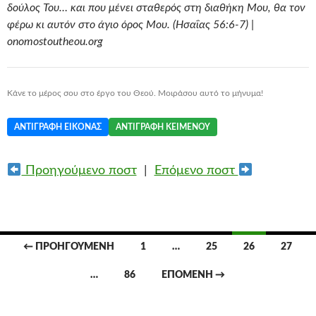
δούλος Του… και που μένει σταθερός στη διαθήκη Μου, θα τον
φέρω κι αυτόν στο άγιο όρος Μου. (Ησαΐας 56:6-7) |
onomostoutheou.org
Κάνε το μέρος σου στο έργο του Θεού. Μοιράσου αυτό το μήνυμα!
ΑΝΤΙΓΡΑΦΉ ΕΙΚΌΝΑΣ
ΑΝΤΙΓΡΑΦΉ ΚΕΙΜΈΝΟΥ
Προηγούμενο ποστ
|
Επόμενο ποστ
Πλοήγηση
← ΠΡΟΗΓΟΎΜΕΝΗ
1
…
25
26
27
άρθρων
…
86
ΕΠΌΜΕΝΗ →